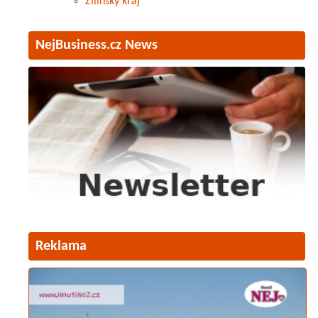
Žilinský kraj
NejBusiness.cz News
Reklama