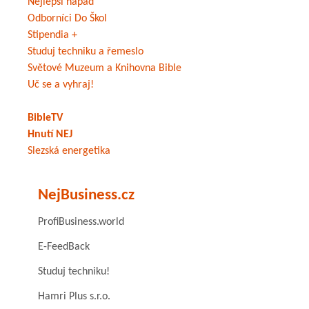
Nejlepší nápad
Odborníci Do Škol
Stipendia +
Studuj techniku a řemeslo
Světové Muzeum a Knihovna Bible
Uč se a vyhraj!
BibleTV
Hnutí NEJ
Slezská energetika
NejBusiness.cz
ProfiBusiness.world
E-FeedBack
Studuj techniku!
Hamri Plus s.r.o.