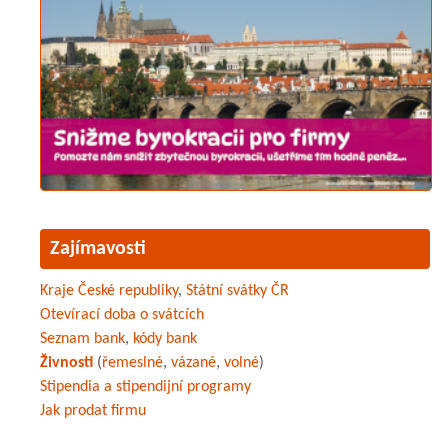
Zajímavosti
Kraje České republiky
,
Státní svátky ČR
Otevírací doba o svátcích
Seznam bank
,
kódy bank
Živnosti
(
řemeslné
,
vázané
,
volné
)
Stipendia a stipendijní programy
Jak prodat firmu