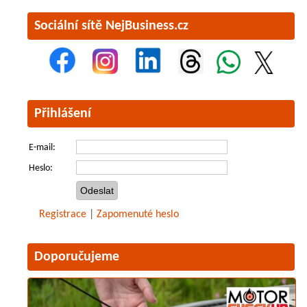
Sociální sítě NejBusiness.cz
Přihlášení
E-mail:
Heslo:
Registrace
|
Zapomenuté heslo
Doporučujeme