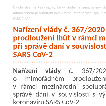
Úvodní stránka
»
Zákony, vyhlášky, vládní nařízení, normy, st
mimořádném prodloužení lhůt v rámci mezinárodní spolupráce
SARS CoV-2
Nařízení vlády č. 367/202
prodloužení lhůt v rámci 
při správě daní v souvislos
SARS CoV-2
Nařízení vlády
č. 367/202
o mimořádném prodloužen
v rámci mezinárodní spolupr
správě daní v souvislosti s v
koronaviru SARS CoV-2