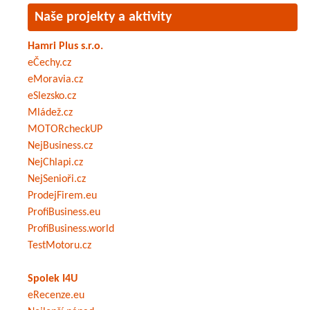
Naše projekty a aktivity
Hamri Plus s.r.o.
eČechy.cz
eMoravia.cz
eSlezsko.cz
Mládež.cz
MOTORcheckUP
NejBusiness.cz
NejChlapi.cz
NejSenioři.cz
ProdejFirem.eu
ProfiBusiness.eu
ProfiBusiness.world
TestMotoru.cz
Spolek I4U
eRecenze.eu