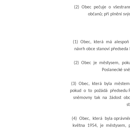
(2) Obec pečuje o všestranný
občanů; při plnění svýc
(1) Obec, která má alespoň 3
návrh obce stanoví předseda P
(2) Obec je městysem, pokud
Poslanecké sněm
(3) Obec, která byla městem p
pokud o to požádá předsedu Po
sněmovny tak na žádost obce s
st
(4) Obec, která byla oprávněn
května 1954, je městysem, p