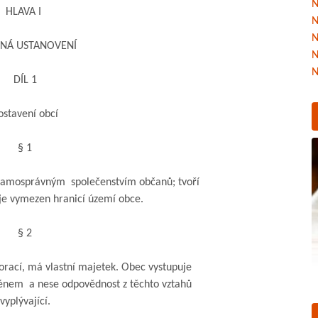
N
HLAVA I
N
N
Á USTANOVENÍ
N
N
DÍL 1
tavení obcí
§ 1
osprávným společenstvím občanů; tvoří
je vymezen hranicí území obce.
§ 2
rací, má vlastní majetek. Obec vystupuje
em a nese odpovědnost z těchto vztahů
yplývající.