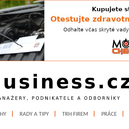
ĚHY
RADY A TIPY
TRH FIREM
PRÁCE