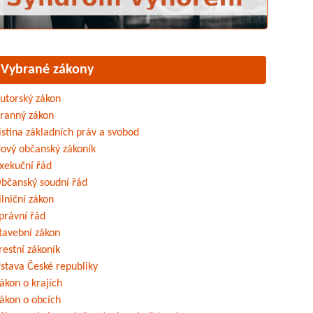
Vybrané zákony
utorský zákon
ranný zákon
istina základních práv a svobod
ový občanský zákoník
xekuční řád
bčanský soudní řád
ilniční zákon
právní řád
tavební zákon
restní zákoník
stava České republiky
ákon o krajích
ákon o obcích