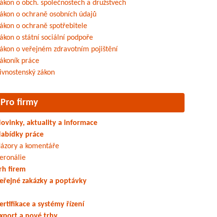
ákon o obch. společnostech a družstvech
ákon o ochraně osobních údajů
ákon o ochraně spotřebitele
ákon o státní sociální podpoře
ákon o veřejném zdravotním pojištění
ákoník práce
ivnostenský zákon
Pro firmy
ovinky, aktuality a informace
abídky práce
ázory a komentáře
eronálie
rh firem
eřejné zakázky a poptávky
ertifikace a systémy řízení
xport a nové trhy