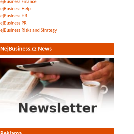
ejBusiness Finance
ejBusiness Help
ejBusiness HR
ejBusiness PR
ejBusiness Risks and Strategy
NejBusiness.cz News
Reklama