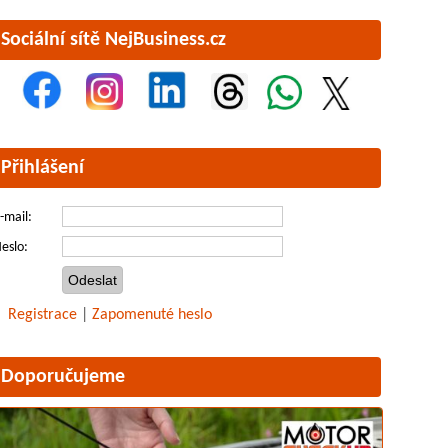
Sociální sítě NejBusiness.cz
Přihlášení
-mail:
eslo:
Registrace
|
Zapomenuté heslo
Doporučujeme