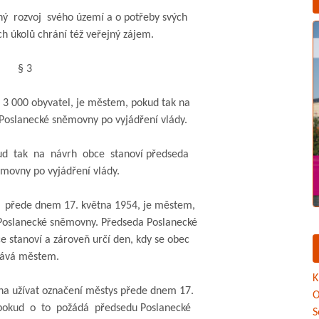
 rozvoj svého území a o potřeby svých
h úkolů chrání též veřejný zájem.
§ 3
 000 obyvatel, je městem, pokud tak na
oslanecké sněmovny po vyjádření vlády.
 tak na návrh obce stanoví předseda
ovny po vyjádření vlády.
řede dnem 17. května 1954, je městem,
slanecké sněmovny. Předseda Poslanecké
tanoví a zároveň určí den, kdy se obec
ává městem.
K
a užívat označení městys přede dnem 17.
O
okud o to požádá předsedu Poslanecké
S