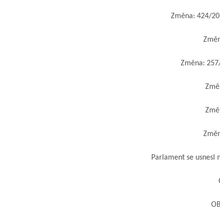
Změna: 424/2010
Změna
Změna: 257/2
Změna
Změna
Změna
Parlament se usnesl n
Č
OBE