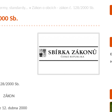
ormy, standardy...
»
Zákon o obcích - zákon č. 128/2000 Sb.
000 Sb.
E
H
8/2000 Sb.
ZÁKON
 12. dubna 2000