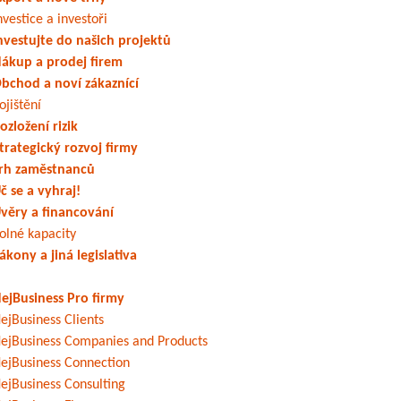
nvestice a investoři
nvestujte do našich projektů
ákup a prodej firem
bchod a noví zákaznící
ojištění
ozložení rizik
trategický rozvoj firmy
rh zaměstnanců
č se a vyhraj!
věry a financování
olné kapacity
ákony a jiná legislativa
ejBusiness Pro firmy
ejBusiness Clients
ejBusiness Companies and Products
ejBusiness Connection
ejBusiness Consulting