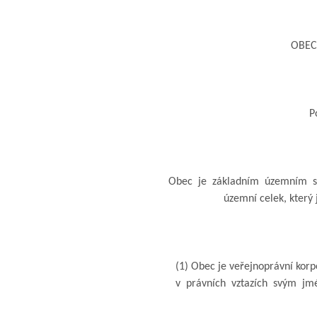
OBECN
Pos
Obec je základním územním sam
územní celek, který 
(1) Obec je veřejnoprávní korpo
v právních vztazích svým jmén
v