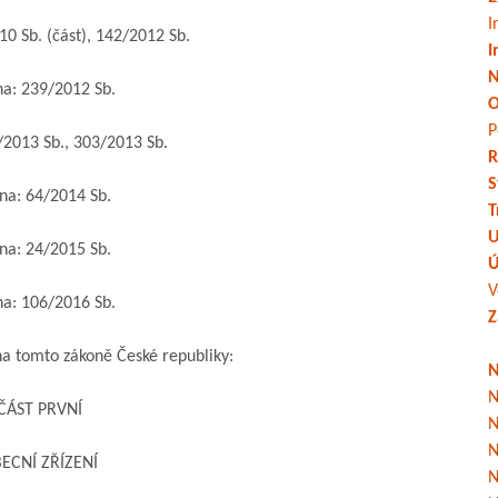
I
 Sb. (část), 142/2012 Sb.
I
N
: 239/2012 Sb.
O
P
013 Sb., 303/2013 Sb.
R
S
: 64/2014 Sb.
T
U
: 24/2015 Sb.
Ú
V
: 106/2016 Sb.
Z
a tomto zákoně České republiky:
N
N
ÁST PRVNÍ
N
N
CNÍ ZŘÍZENÍ
N