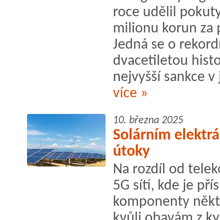
roce udělil pokut
milionu korun za 
Jedná se o rekord
dvacetiletou histo
nejvyšší sankce v 
více »
10. března 2025
Solárním elektr
útoky
Na rozdíl od telek
5G sítí, kde je př
komponenty někte
kvůli obavám z ky