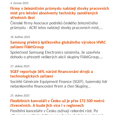
4. června 2025
Firmy v železničním průmyslu nabízejí stovky pracovních
míst pro letošní absolventy technicky zaměřených
středních škol
Členské firmy Asociace podniků českého železničního
průmyslu - ACRI letos nabízejí stovky pracovních míst,...
16. května 2025
Samsung přebírá špičkového globálního výrobce HVAC
zařízení FläktGroup
Společnost Samsung Electronics oznámila, že uzavřela
dohodu o převzetí veškerých akcií skupiny FläktGroup,...
27. dubna 2025
SGEF reportuje 36% nárůst financování strojů a
technologických zařízení
Société Générale Equipment Finance (SGEF), tuzemský lídr
nebankovního financování firem a člen Skupiny...
25. dubna 2025
Flexibilních kanceláří v Česku už je přes 172 500 metrů
čtverečních. A bude jich více i v regionech
Flexibilní kanceláře v Česku zažívají rekordní růst. Po