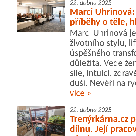
22. dubna 2025
Marci Uhrinová: 
příběhy o těle, 
Marci Uhrinová j
životního stylu, l
úspěšného transf
důležitá. Vede žen
síle, intuici, zdr
duši. Nevěří na ry
více »
22. dubna 2025
Trenýrkárna.cz 
dílnu. Její praco