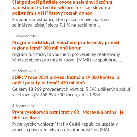
Stát podpoří pěstitele ovoce a zeleniny: Sezónní
zaměstnanci v těchto sektorech získají slevu na
pojistném a větší časový rozsah dohod
Sezónní zaměstnanci, kteří pracují v ovocnářství a
zelinářství, získají slevu 7,1 % na sociálním...
3. července 2025
Program turistických voucherů pro Jeseníky přinesl
regionu téměř 300 milionů korun
rogram turistických voucherů pro Jeseníky realizovaný
Ministerstvem pro místní rozvoj (MMR) ve spolupráci...
11. června 2025
SÚIP: V roce 2024 provedl bezmála 19 000 kontrol a
udělil pokuty za téměř 470 miliónů
Celkem 18 969 provedených kontrol, 5 595 udělených pokut
v celkové výši 468 994 500 korun, ale i 1 934...
6. června 2025
První vysokorychlostní trať v ČR „Moravská brána“ je
blíže realizaci
První vysokorychlostní trať v České republice uspěla v
procesu posouzení vlivů na životní prostředí (EIA)...