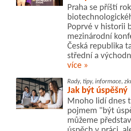
Praha se příští r
biotechnologickéh
Poprvé v historii 
mezinárodní konf
Česká republika t
střední a východn
více »
Rady, tipy, informace, zk
Jak být úspěšný
Mnoho lidí dnes t
pojmem "být úspě
můžeme představi
úspěch v práci, a