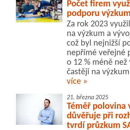
Počet firem využ
podporu výzkumu
Za rok 2023 využ
na výzkum a vývo
což byl nejnižší p
nepřímé veřejné p
o 12 % méně než 
častěji na výzkum 
více »
21. března 2025
Téměř polovina 
důvěřuje při roz
tvrdí průzkum S