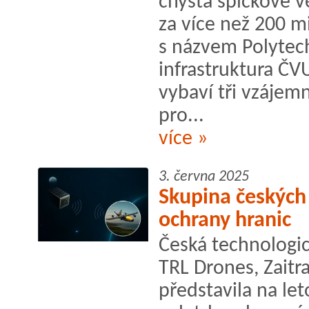
chystá špičkové 
za více než 200 m
s názvem Polytec
infrastruktura ČV
vybaví tři vzájem
pro...
více »
3. června 2025
Skupina českých
ochrany hranic
Česká technologic
TRL Drones, Zaitr
představila na l