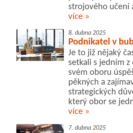
strojového učení 
více »
8. dubna 2025
Podnikatel v bub
Je to již nějaký č
setkali s jedním z
svém oboru úspěš
pěkných a zajímav
strategických dů
který obor se jed
více »
7. dubna 2025