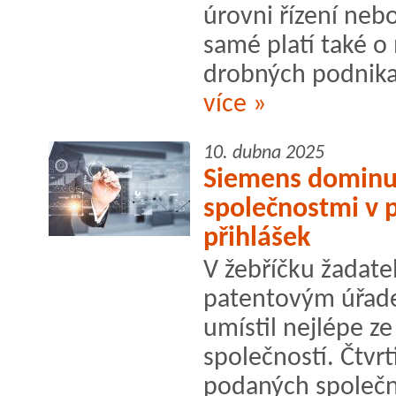
úrovni řízení neb
samé platí také o
drobných podnikat
více »
10. dubna 2025
Siemens dominu
společnostmi v 
přihlášek
V žebříčku žadat
patentovým úřade
umístil nejlépe z
společností. Čtvr
podaných společno