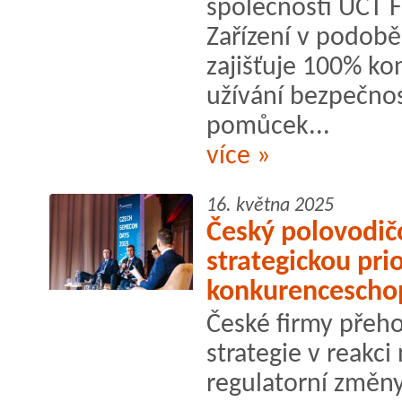
společnosti UCT F
Zařízení v podobě
zajišťuje 100% ko
užívání bezpečno
pomůcek...
více »
16. května 2025
Český polovodič
strategickou pri
konkurencescho
České firmy přeho
strategie v reakci
regulatorní změn