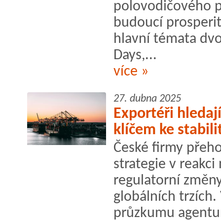
polovodičového p
budoucí prosperit
hlavní témata dv
Days,...
více »
27. dubna 2025
Exportéři hledají
klíčem ke stabili
České firmy přeho
strategie v reakci
regulatorní změny
globálních trzích.
průzkumu agentur