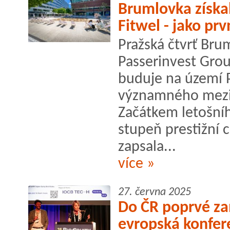
Brumlovka získala
Fitwel - jako prv
Pražská čtvrť Bru
Passerinvest Gro
buduje na území P
významného mezi
Začátkem letošníh
stupeň prestižní c
zapsala...
více »
27. června 2025
Do ČR poprvé zam
evropská konfer