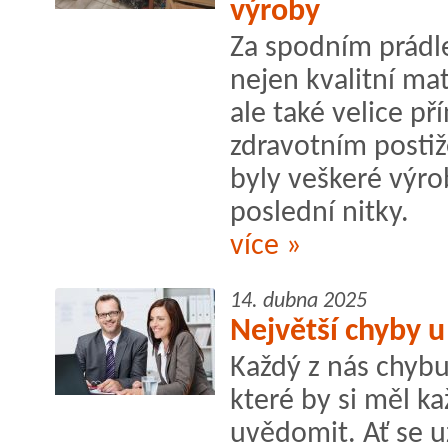
výroby
Za spodním prádle
nejen kvalitní mat
ale také velice př
zdravotním postiže
byly veškeré výro
poslední nitky.
více »
14. dubna 2025
Největší chyby 
Každý z nás chybuj
které by si měl k
uvědomit. Ať se u