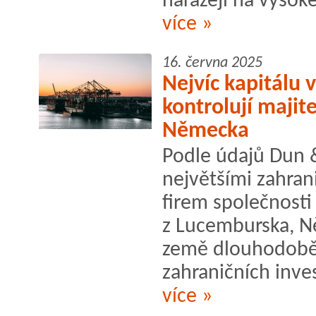
narážejí na vysoké
více »
16. června 2025
Nejvíc kapitálu 
kontrolují majit
Německa
Podle údajů Dun &
největšími zahran
firem společnosti
z Lucemburska, N
země dlouhodobě 
zahraničních inves
více »