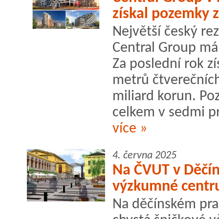
získal pozemky z
Největší český rez
Central Group má 
Za poslední rok zí
metrů čtverečníc
miliard korun. Po
celkem v sedmi pr
více »
4. června 2025
Na ČVUT v Děčín
výzkumné cent
Na děčínském prac