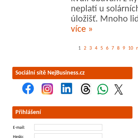
neplatí u solárníc
úložišť. Mnoho lidí
více »
1
2
3
4
5
6
7
8
9
10
n
Sociální sítě NejBusiness.cz
Přihlášení
E-mail:
Heslo: