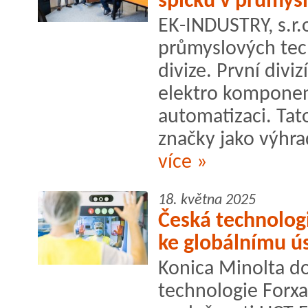
špičku v průmys
EK-INDUSTRY, s.r.
průmyslových tech
divize. První divi
elektro komponent
automatizaci. Tat
značky jako výhrad
více »
18. května 2025
Česká technologi
ke globálnímu ú
Konica Minolta do
technologie Forxa