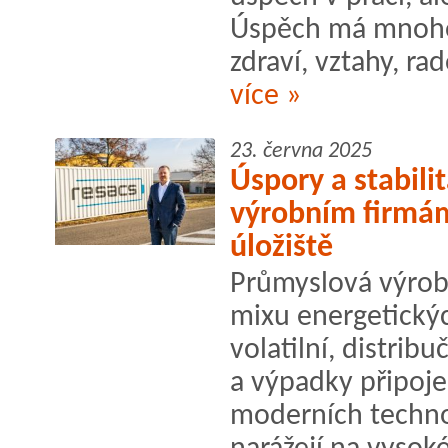
Úspěch má mnoho 
zdraví, vztahy, rad
více »
23. června 2025
Úspory a stabili
výrobním firmám
úložiště
Průmyslová výrob
mixu energetickýc
volatilní, distribu
a výpadky připoje
moderních techno