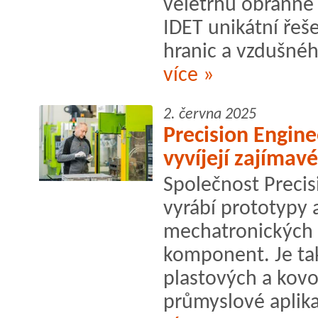
veletrhu obranné
IDET unikátní řeš
hranic a vzdušnéh
více »
2. června 2025
Precision Engine
vyvíjejí zajímavé
Společnost Precisi
vyrábí prototypy a
mechatronických 
komponent. Je t
plastových a kovo
průmyslové aplika