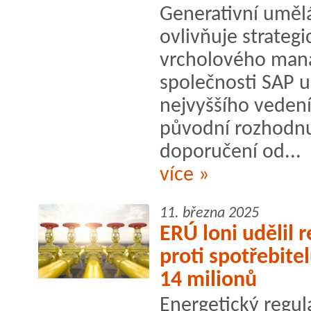
Generativní umělá
ovlivňuje strateg
vrcholového man
společnosti SAP u
nejvyššího vedení
původní rozhodnut
doporučení od...
více »
11. března 2025
ERÚ loni udělil 
proti spotřebite
14 milionů
Energetický regul