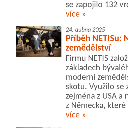
se zapojilo 132 v
více »
24. dubna 2025
Příběh NETISu: 
zemědělství
Firmu NETIS založi
základech bývaléh
moderní zeměděls
skotu. Využilo se 
zejména z USA a n
z Německa, které t
více »