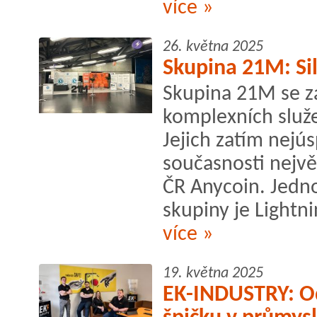
více »
26. května 2025
Skupina 21M: Si
Skupina 21M se 
komplexních služe
Jejich zatím nejú
současnosti nejv
ČR Anycoin. Jedno
skupiny je Lightn
více »
19. května 2025
EK-INDUSTRY: O