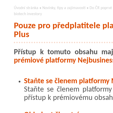
Úvodní stránka
»
Novinky, tipy a zajímavosti
»
Do ČR poprvé 
biotech investory
Pouze pro předplatitele pl
Plus
Přístup k tomuto obsahu maj
prémiové platformy Nejbusiness
Staňte se členem platformy 
Staňte se členem platformy 
přístup k prémiovému obsah