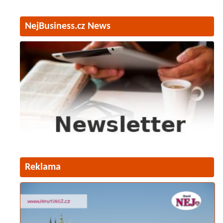
NejBusiness.cz News
Reklama