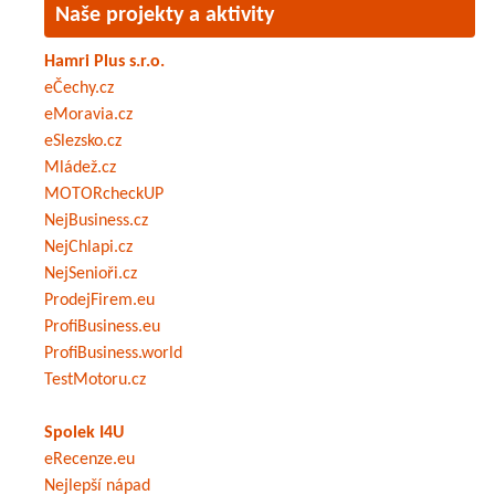
Naše projekty a aktivity
Hamri Plus s.r.o.
eČechy.cz
eMoravia.cz
eSlezsko.cz
Mládež.cz
MOTORcheckUP
NejBusiness.cz
NejChlapi.cz
NejSenioři.cz
ProdejFirem.eu
ProfiBusiness.eu
ProfiBusiness.world
TestMotoru.cz
Spolek I4U
eRecenze.eu
Nejlepší nápad