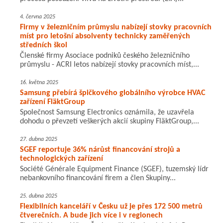
4. června 2025
Firmy v železničním průmyslu nabízejí stovky pracovních
míst pro letošní absolventy technicky zaměřených
středních škol
Členské firmy Asociace podniků českého železničního
průmyslu - ACRI letos nabízejí stovky pracovních míst,...
16. května 2025
Samsung přebírá špičkového globálního výrobce HVAC
zařízení FläktGroup
Společnost Samsung Electronics oznámila, že uzavřela
dohodu o převzetí veškerých akcií skupiny FläktGroup,...
27. dubna 2025
SGEF reportuje 36% nárůst financování strojů a
technologických zařízení
Société Générale Equipment Finance (SGEF), tuzemský lídr
nebankovního financování firem a člen Skupiny...
25. dubna 2025
Flexibilních kanceláří v Česku už je přes 172 500 metrů
čtverečních. A bude jich více i v regionech