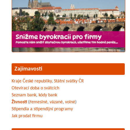
Zajímavosti
Kraje České republiky
,
Státní svátky ČR
Otevírací doba o svátcích
Seznam bank
,
kódy bank
Živnosti
(
řemeslné
,
vázané
,
volné
)
Stipendia a stipendijní programy
Jak prodat firmu