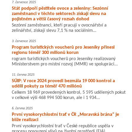
7. července 2025
Stát podpoří pěstitele ovoce a zeleniny: Sezónní
zaměstnanci v těchto sektorech získají slevu na
pojistném a větší časový rozsah dohod
Sezónní zaměstnanci, kteří pracují v ovocnářství a
zelinářství, získají slevu 7,1 % na sociálním...
3. července 2025
Program turistických voucherů pro Jeseníky přinesl
regionu téměř 300 milionů korun
rogram turistických voucherů pro Jeseníky realizovaný
Ministerstvem pro místní rozvoj (MMR) ve spolupráci...
11. června 2025
SÚIP: V roce 2024 provedl bezmála 19 000 kontrol a
udělil pokuty za téměř 470 miliónů
Celkem 18 969 provedených kontrol, 5 595 udělených pokut
v celkové výši 468 994 500 korun, ale i 1 934...
6. června 2025
První vysokorychlostní trať v ČR „Moravská brána“ je
blíže realizaci
První vysokorychlostní trať v České republice uspěla v
procesu posouzení vlivů na životní prostředí (EIA)...