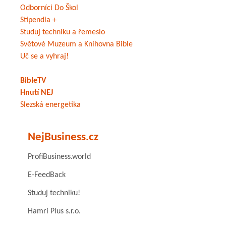
Odborníci Do Škol
Stipendia +
Studuj techniku a řemeslo
Světové Muzeum a Knihovna Bible
Uč se a vyhraj!
BibleTV
Hnutí NEJ
Slezská energetika
NejBusiness.cz
ProfiBusiness.world
E-FeedBack
Studuj techniku!
Hamri Plus s.r.o.