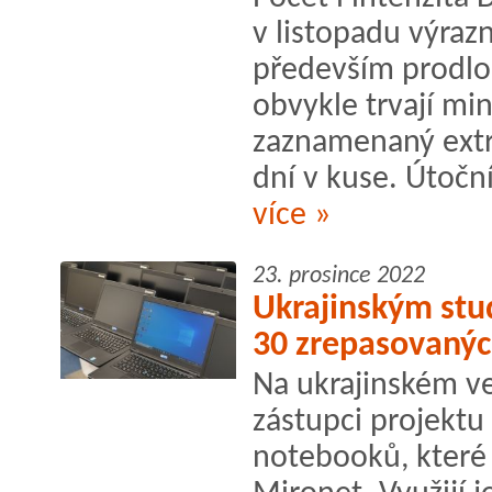
v listopadu výraz
především prodlou
obvykle trvají mi
zaznamenaný extré
dní v kuse. Útoční
více »
23. prosince 2022
Ukrajinským st
30 zrepasovaný
Na ukrajinském ve
zástupci projektu
notebooků, které