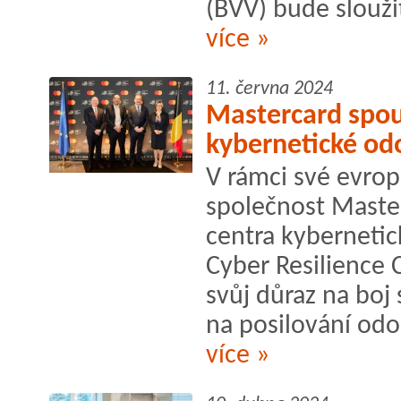
(BVV) bude slouži
více »
11. června 2024
Mastercard spou
kybernetické od
V rámci své evrops
společnost Maste
centra kybernetic
Cyber Resilience 
svůj důraz na boj
na posilování odol
více »