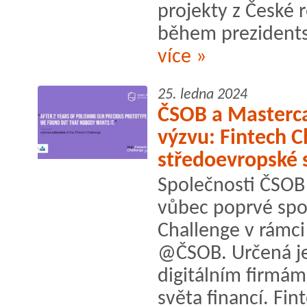
projekty z České r
během prezidents
více »
25. ledna 2024
ČSOB a Masterca
výzvu: Fintech C
středoevropské 
Společnosti ČSOB 
vůbec poprvé spo
Challenge v rámci 
@ČSOB. Určená j
digitálním firmám
světa financí. Fin