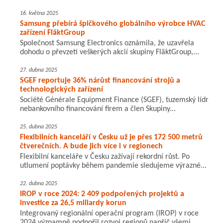
16. května 2025
Samsung přebírá špičkového globálního výrobce HVAC
zařízení FläktGroup
Společnost Samsung Electronics oznámila, že uzavřela
dohodu o převzetí veškerých akcií skupiny FläktGroup,...
27. dubna 2025
SGEF reportuje 36% nárůst financování strojů a
technologických zařízení
Société Générale Equipment Finance (SGEF), tuzemský lídr
nebankovního financování firem a člen Skupiny...
25. dubna 2025
Flexibilních kanceláří v Česku už je přes 172 500 metrů
čtverečních. A bude jich více i v regionech
Flexibilní kanceláře v Česku zažívají rekordní růst. Po
utlumení poptávky během pandemie sledujeme výrazné...
22. dubna 2025
IROP v roce 2024: 2 409 podpořených projektů a
investice za 26,5 miliardy korun
Integrovaný regionální operační program (IROP) v roce
2024 významně podpořil rozvoj regionů napříč všemi...