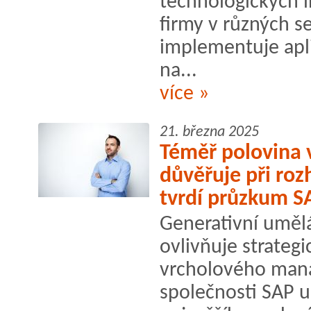
technologických i
firmy v různých se
implementuje apli
na...
více »
21. března 2025
Téměř polovina 
důvěřuje při roz
tvrdí průzkum S
Generativní umělá
ovlivňuje strateg
vrcholového man
společnosti SAP u