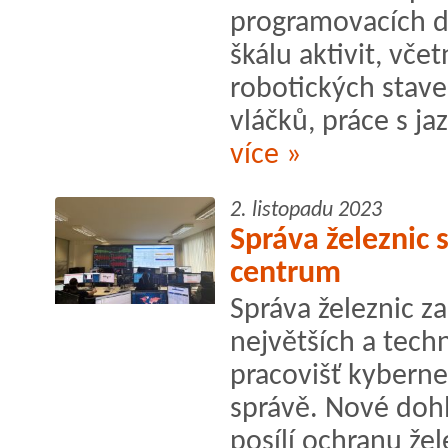
programovacích dí
škálu aktivit, vče
robotických stave
vláčků, práce s jaz
více »
2. listopadu 2023
Správa železnic 
centrum
Správa železnic z
největších a tech
pracovišť kyberne
správě. Nové do
posílí ochranu žel