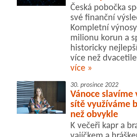
Česká pobočka spo
své finanční výsle
Kompletní výnosy
milionu korun a s
historicky nejlep
více než dvacetile
více »
30. prosince 2022
Vánoce slavíme v
sítě využíváme
než obvykle
K večeři kapr a b
vajíčkem a hráške