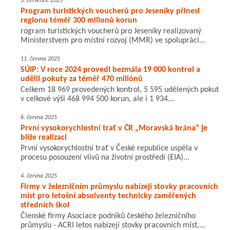
3. července 2025
Program turistických voucherů pro Jeseníky přinesl
regionu téměř 300 milionů korun
rogram turistických voucherů pro Jeseníky realizovaný
Ministerstvem pro místní rozvoj (MMR) ve spolupráci...
11. června 2025
SÚIP: V roce 2024 provedl bezmála 19 000 kontrol a
udělil pokuty za téměř 470 miliónů
Celkem 18 969 provedených kontrol, 5 595 udělených pokut
v celkové výši 468 994 500 korun, ale i 1 934...
6. června 2025
První vysokorychlostní trať v ČR „Moravská brána“ je
blíže realizaci
První vysokorychlostní trať v České republice uspěla v
procesu posouzení vlivů na životní prostředí (EIA)...
4. června 2025
Firmy v železničním průmyslu nabízejí stovky pracovních
míst pro letošní absolventy technicky zaměřených
středních škol
Členské firmy Asociace podniků českého železničního
průmyslu - ACRI letos nabízejí stovky pracovních míst,...