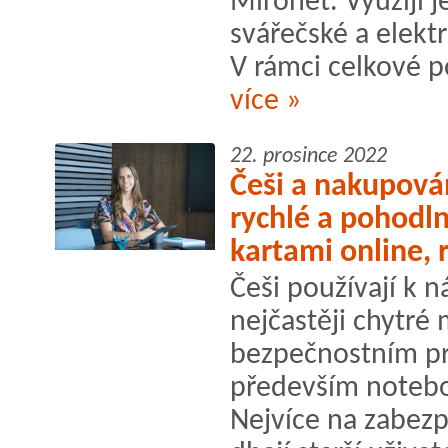
Mironet. Využijí j
svářečské a elekt
V rámci celkové p
více »
22. prosince 2022
Češi a nakupová
rychlé a pohodln
kartami online, 
Češi používají k 
nejčastěji chytré 
bezpečnostním pr
především noteboo
Nejvíce na zabezp