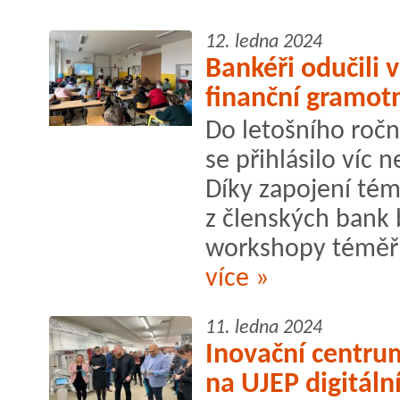
12. ledna 2024
Bankéři odučili 
finanční gramot
Do letošního ročn
se přihlásilo víc 
Díky zapojení té
z členských bank
workshopy téměř p
více »
11. ledna 2024
Inovační centrum
na UJEP digitáln