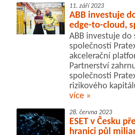
11. září 2023
ABB investuje d
edge-to-cloud, s
ABB investuje do 
společností Prate
akcelerační platf
Partnerství zahrn
společnosti Prate
rizikového kapitá
více »
28. června 2023
ESET v Česku pře
hranici půl mili