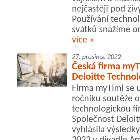
nejčastěji pod ži
Používání techno
svátků snažíme o
více »
27. prosince 2022
Česká firma myT
Deloitte Technol
Firma myTimi se u
ročníku soutěže o 
technologickou fi
Společnost Deloit
vyhlásila výsledk