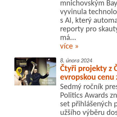
mnichovským Bay
vyvinula technolo
s AI, který autom
reporty pro skaut
má...
více »
8. února 2024
Čtyři projekty z 
evropskou cenu z
Sedmý ročník pres
Politics Awards zná
set přihlášených 
užšího výběru dos