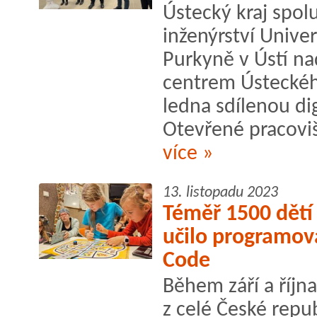
Ústecký kraj spolu
inženýrství Univer
Purkyně v Ústí n
centrem Ústeckého
ledna sdílenou dig
Otevřené pracovišt
více »
13. listopadu 2023
Téměř 1500 dětí 
učilo programov
Code
Během září a října
z celé České repu