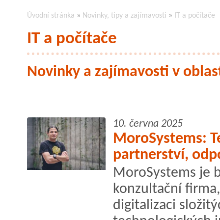
Úvodní stránka
»
Novinky, tipy a zajímavosti
»
IT a počítače
IT a počítače
Novinky a zajímavosti v oblast
10. června 2025
MoroSystems: Te
partnerství, odp
MoroSystems je b
konzultační firma
digitalizaci složi