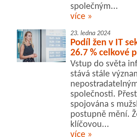
společným...
více »
23. ledna 2024
Podíl žen v IT se
26.7 % celkové p
Vstup do světa in
stává stále význa
nepostradatelný
společnosti. Přes
spojována s mužs
postupně mění. Že
klíčovou...
více »