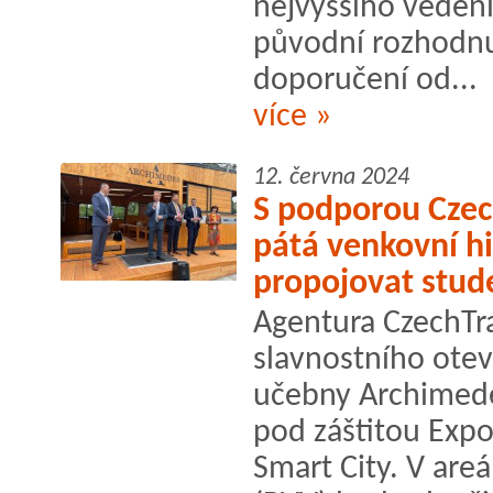
nejvyššího vedení
původní rozhodnut
doporučení od...
více »
12. června 2024
S podporou Czec
pátá venkovní hi
propojovat stud
Agentura CzechTra
slavnostního otevř
učebny Archimede
pod záštitou Expo
Smart City. V are