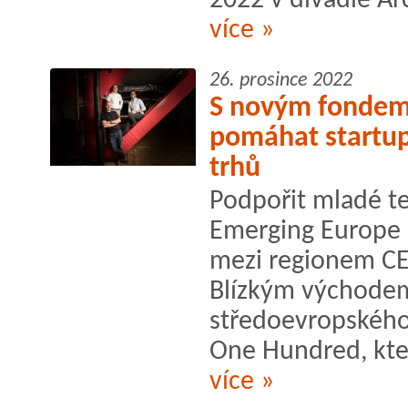
2022 v divadle Arc
více »
26. prosince 2022
S novým fondem
pomáhat startup
trhů
Podpořit mladé te
Emerging Europe a
mezi regionem CE
Blízkým východem.
středoevropského
One Hundred, který
více »