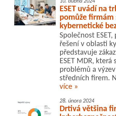
10. dubna 2024
ESET uvádí na t
pomůže firmám s
kybernetické be
Společnost ESET, 
řešení v oblasti 
představuje zákaz
ESET MDR, která 
problémů a výzev
středních firem. N
více »
28. února 2024
Drtivá většina f