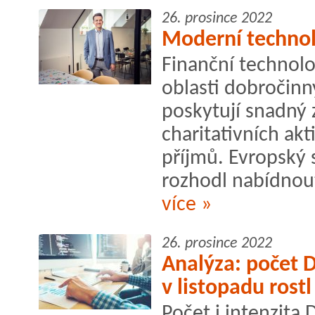
26. prosince 2022
Moderní techno
Finanční technolog
oblasti dobročinn
poskytují snadný 
charitativních akt
příjmů. Evropský 
rozhodl nabídnout
více »
26. prosince 2022
Analýza: počet 
v listopadu rostl
Počet i intenzita