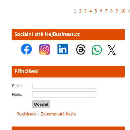
1
2
3
4
5
6
7
8
9
10
n
Sociální sítě NejBusiness.cz
Přihlášení
E-mail:
Heslo:
Registrace
|
Zapomenuté heslo