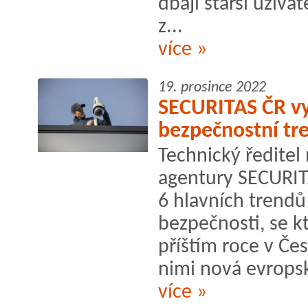
dbají starší uživa
z...
více »
19. prosince 2022
SECURITAS ČR vy
bezpečnostní tr
Technický ředitel
agentury SECURIT
6 hlavních trend
bezpečnosti, se 
příštím roce v Če
nimi nová evropsk
více »