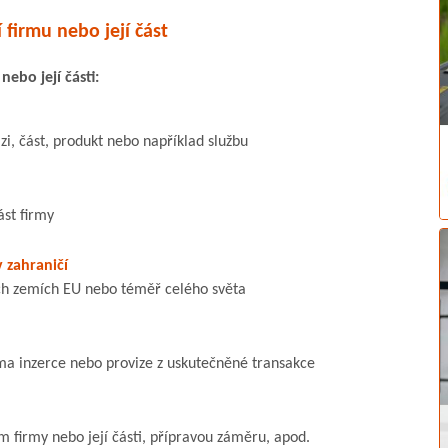
 firmu nebo její část
nebo její části:
zi, část, produkt nebo například službu
ást firmy
 zahraničí
ích zemích EU nebo téměř celého světa
orma inzerce nebo provize z uskutečněné transakce
 firmy nebo její části, přípravou záměru, apod.