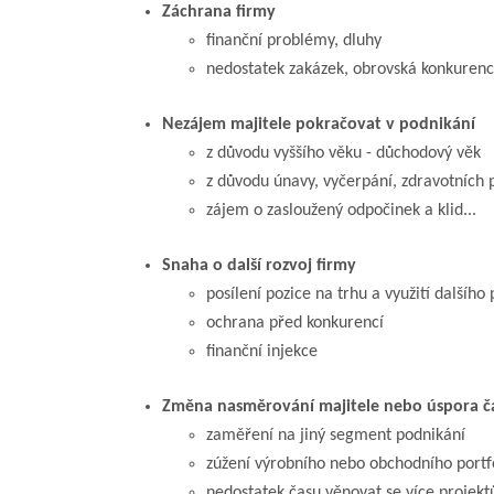
Záchrana firmy
finanční problémy, dluhy
nedostatek zakázek, obrovská konkuren
Nezájem majitele pokračovat v podnikání
z důvodu vyššího věku - důchodový věk
z důvodu únavy, vyčerpání, zdravotních
zájem o zasloužený odpočinek a klid...
Snaha o další rozvoj firmy
posílení pozice na trhu a využití dalšího
ochrana před konkurencí
finanční injekce
Změna nasměrování majitele nebo úspora č
zaměření na jiný segment podnikání
zúžení výrobního nebo obchodního portf
nedostatek času věnovat se více projek