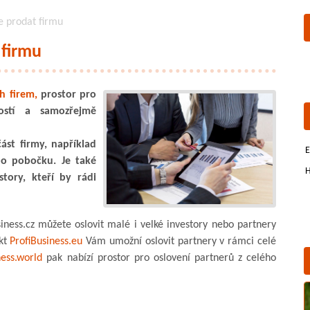
 prodat firmu
 firmu
h firem,
prostor pro
ostí a samozřejmě
ást firmy, například
E
bo pobočku. Je také
H
tory, kteří by rádi
ness.cz můžete oslovit malé i velké investory nebo partnery
ekt
ProfiBusiness.eu
Vám umožní oslovit partnery v rámci celé
ness.world
pak nabízí prostor pro oslovení partnerů z celého