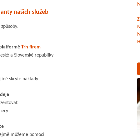
N
ianty našich služeb
Z
 způsoby:
N
N
H
 platformě
Trh firem
České a Slovenské republiky
 jiné skryté náklady
odeje
ezentovat
nery
ce
řejmě můžeme pomoci