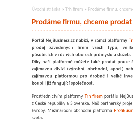
Úvodní stránka
»
Trh firem
»
Prodáme firmu, chceme
Prodáme firmu, chceme prodat
Portál NejBusiness.cz nabízí, v rámci platformy
Tr
prodej zavedených firem všech typů, velik
působících v různých oborech průmyslu a služeb.
Díky naší platformě můžete také prodat pouze č
zajímavou divizi (výrobní, obchodní, apod.) ne
zajímavou platformou pro drobné i velké inves
koupili již fungující společnost.
Prostřednictvím platformy
Trh firem
portálu NejBusi
z České republiky a Slovenska. Náš partnerský proj
Evropy. Mezinárodní obchodní platforma
ProfiBusi
světa.