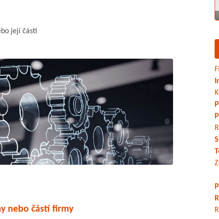
bo její části
F
I
K
P
P
R
S
T
Z
P
R
y nebo částí firmy
R