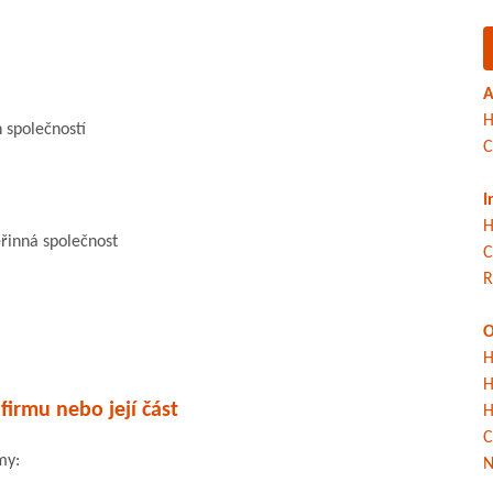
A
H
 společností
C
I
H
eřinná společnost
C
R
O
H
H
firmu nebo její část
H
C
my:
N