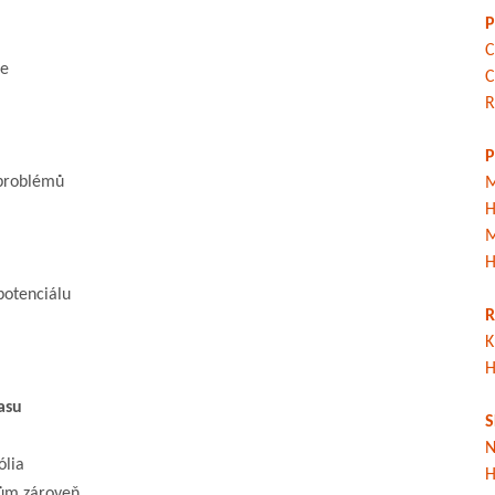
P
C
ce
C
R
P
 problémů
M
H
M
H
 potenciálu
R
K
H
asu
S
N
ólia
H
tům zároveň