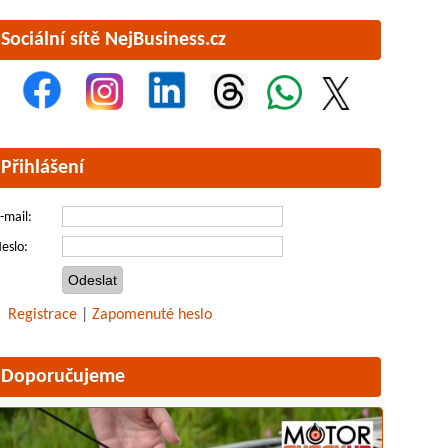
Sociální sítě NejBusiness.cz
Přihlášení
-mail:
eslo:
Registrace
|
Zapomenuté heslo
Doporučujeme