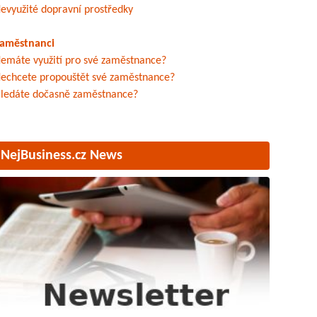
evyužité dopravní prostředky
aměstnanci
emáte využití pro své zaměstnance?
echcete propouštět své zaměstnance?
ledáte dočasně zaměstnance?
NejBusiness.cz News