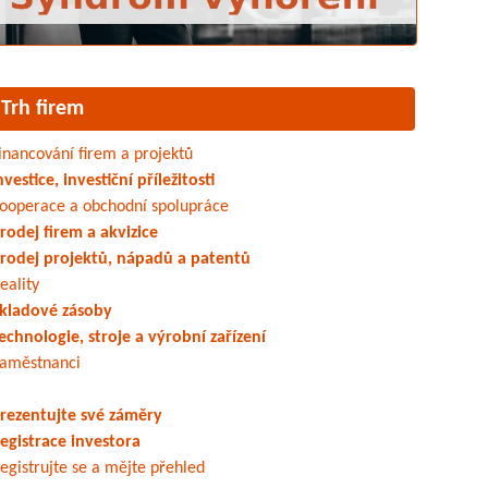
Trh firem
inancování firem a projektů
nvestice, investiční příležitosti
ooperace a obchodní spolupráce
rodej firem a akvizice
rodej projektů, nápadů a patentů
eality
kladové zásoby
echnologie, stroje a výrobní zařízení
aměstnanci
rezentujte své záměry
egistrace investora
egistrujte se a mějte přehled