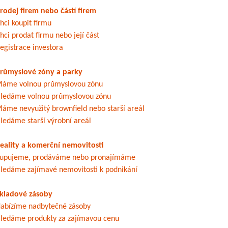
rodej firem nebo částí firem
hci koupit firmu
hci prodat firmu nebo její část
egistrace investora
růmyslové zóny a parky
áme volnou průmyslovou zónu
ledáme volnou průmyslovou zónu
áme nevyužitý brownfield nebo starší areál
ledáme starší výrobní areál
eality a komerční nemovitosti
upujeme, prodáváme nebo pronajímáme
ledáme zajímavé nemovitosti k podnikání
kladové zásoby
abízíme nadbytečné zásoby
ledáme produkty za zajímavou cenu