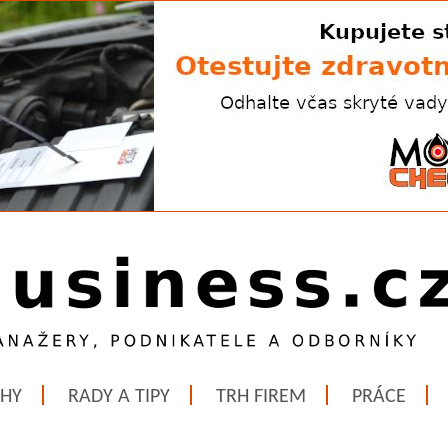
ĚHY
RADY A TIPY
TRH FIREM
PRÁCE