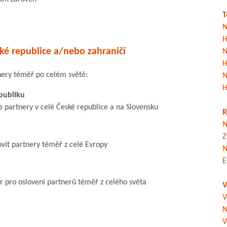
T
N
H
ké republice a/nebo zahraničí
N
H
nery téměř po celém světě:
N
H
publiku
e partnery v celé České republice a na Slovensku
R
N
Z
it partnery téměř z celé Evropy
N
E
r pro oslovení partnerů téměř z celého světa
V
V
N
V