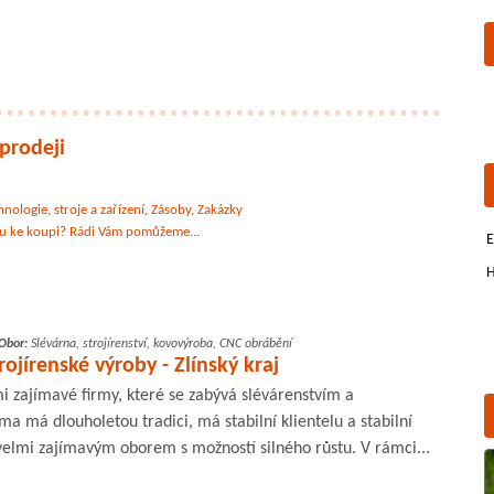
prodeji
hnologie, stroje a zařízení
,
Zásoby
,
Zakázky
mu ke koupi? Rádi Vám pomůžeme...
E
H
Obor:
Slévárna, strojírenství, kovovýroba, CNC obrábění
rojírenské výroby - Zlínský kraj
i zajímavé firmy, které se zabývá slévárenstvím a
ma má dlouholetou tradici, má stabilní klientelu a stabilní
elmi zajímavým oborem s možností silného růstu. V rámci...