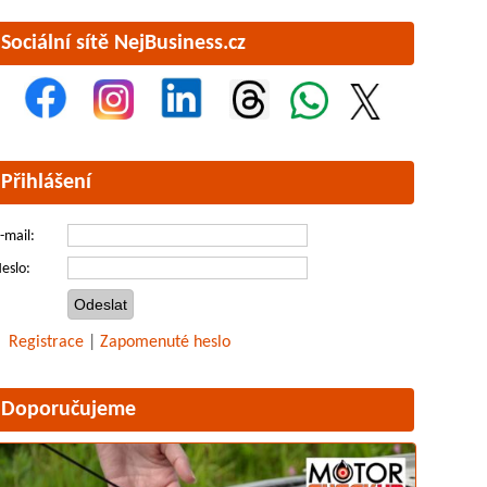
Sociální sítě NejBusiness.cz
Přihlášení
-mail:
eslo:
Registrace
|
Zapomenuté heslo
Doporučujeme