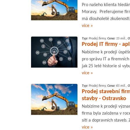
Pro našeho klienta hledám
Moravy. Preferujeme firm
má dlouholeté zkušenosti
více »
Typ:
Prodej firmy,
Cena:
15 mil.,
O
Prodej IT firmy - a
Nabízíme k prodeji úspěšn
pro správu IT a firemních
jak 25 leté historie si vy
více »
Typ:
Prodej firmy,
Cena:
65 mil.,
O
Prodej stavební fir
stavby - Ostravsko
Nabízíme k prodeji význa
firma byla založena v roc
sítí a dopravních staveb.
více »