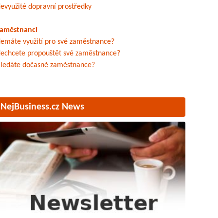
evyužité dopravní prostředky
aměstnanci
emáte využití pro své zaměstnance?
echcete propouštět své zaměstnance?
ledáte dočasně zaměstnance?
NejBusiness.cz News