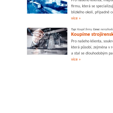
Pro našeho klienta, maji
firmu, která se specializ
blízkého okolí, případně 
více »
Typ:
Koupě firmy,
Cena:
nerozhodu
Koupíme strojírens
Pro našeho klienta, souk
která působí, zejména v re
a stal se dlouhodobým pa
více »