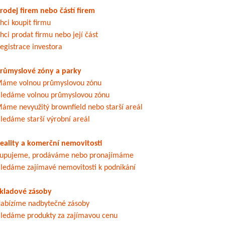
rodej firem nebo částí firem
hci koupit firmu
hci prodat firmu nebo její část
egistrace investora
růmyslové zóny a parky
áme volnou průmyslovou zónu
ledáme volnou průmyslovou zónu
áme nevyužitý brownfield nebo starší areál
ledáme starší výrobní areál
eality a komerční nemovitosti
upujeme, prodáváme nebo pronajímáme
ledáme zajímavé nemovitosti k podnikání
kladové zásoby
abízíme nadbytečné zásoby
ledáme produkty za zajímavou cenu