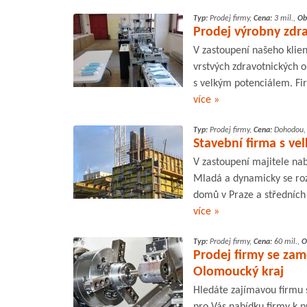
Typ:
Prodej firmy,
Cena:
3 mil.,
Ob
Prodej výrobny zdr
V zastoupení našeho klie
vrstvých zdravotnických 
s velkým potenciálem. Fir
více »
Typ:
Prodej firmy,
Cena:
Dohodou
Stavební firma s ve
V zastoupení majitele nab
Mladá a dynamicky se rozv
domů v Praze a středních 
více »
Typ:
Prodej firmy,
Cena:
60 mil.,
O
Prodej firmy se zam
Olomoucký kraj
Hledáte zajímavou firmu
pro Vás nabídku firmy k p