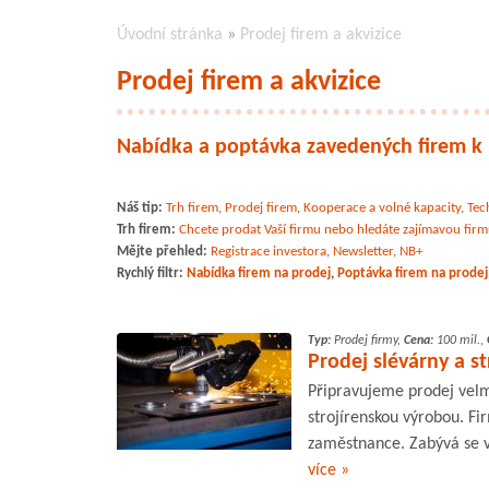
Úvodní stránka
»
Prodej firem a akvizice
Prodej firem a akvizice
Nabídka a poptávka zavedených firem k 
Náš tip:
Trh firem
,
Prodej firem
,
Kooperace a volné kapacity
,
Tec
Trh firem:
Chcete prodat Vaší firmu nebo hledáte zajímavou fir
Mějte přehled:
Registrace investora
,
Newsletter
,
NB+
Rychlý filtr:
Nabídka firem na prodej
,
Poptávka firem na prodej
Typ:
Prodej firmy,
Cena:
100 mil.,
Prodej slévárny a st
Připravujeme prodej velm
strojírenskou výrobou. Fir
zaměstnance. Zabývá se v
více »