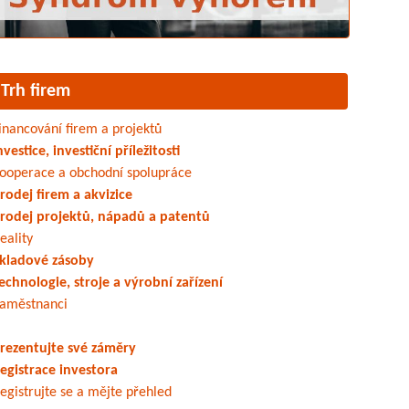
Trh firem
inancování firem a projektů
nvestice, investiční příležitosti
ooperace a obchodní spolupráce
rodej firem a akvizice
rodej projektů, nápadů a patentů
eality
kladové zásoby
echnologie, stroje a výrobní zařízení
aměstnanci
rezentujte své záměry
egistrace investora
egistrujte se a mějte přehled