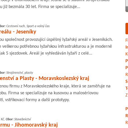
u již bezmála 30 let. Firma se specializuje...
bor:
Cestovní ruch, Sport a volný čas
reálu - Jeseníky
u společnost provozující úspěšný lyžařský areál v Jeseníkách.
F
 veškerou potřebnou lyžařskou infrastrukturou a je moderně
I
jak 5 sjezdovek. Areál je vyhledáván lyžaři z celé...
K
P
P
bor:
Strojírenství, plasty
R
renství a Plasty - Moravskoslezský kraj
S
enou firmu z Moravskoslezského kraje, která se zaměřuje na
T
obu. Firma se specializuje na kusovou a malosériovou
Z
i, vstřikovací formy a další prototypy.
P
R
 Kč,
Obor:
Stavebnictví
R
irmu - Jihomoravský kraj