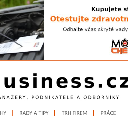
ĚHY
RADY A TIPY
TRH FIREM
PRÁCE