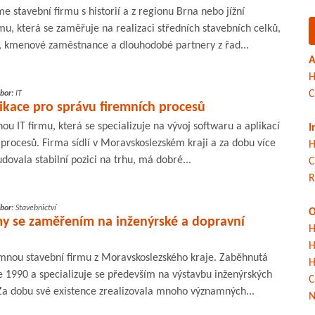
e stavební firmu s historií a z regionu Brna nebo jížní
u, která se zaměřuje na realizaci středních stavebních celků,
, kmenové zaměstnance a dlouhodobé partnery z řad...
A
H
C
bor:
IT
plikace pro správu firemních procesů
ou IT firmu, která se specializuje na vývoj softwaru a aplikací
I
 procesů. Firma sídlí v Moravskoslezském kraji a za dobu více
H
budovala stabilní pozici na trhu, má dobré...
C
R
bor:
Stavebnictví
O
my se zaměřením na inženýrské a dopravní
H
H
mnou stavební firmu z Moravskoslezského kraje. Zaběhnutá
H
e 1990 a specializuje se především na výstavbu inženýrských
C
 Za dobu své existence zrealizovala mnoho významných...
N