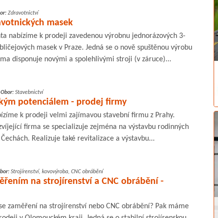
or:
Zdravotnictví
avotnických masek
nta nabízíme k prodeji zavedenou výrobnu jednorázových 3-
obličejových masek v Praze. Jedná se o nově spuštěnou výrobu
ma disponuje novými a spolehlivými stroji (v záruce)...
,
Obor:
Stavebnictví
lkým potenciálem - prodej firmy
ízíme k prodeji velmi zajímavou stavební firmu z Prahy.
íjející firma se specializuje zejména na výstavbu rodinných
Čechách. Realizuje také revitalizace a výstavbu...
bor:
Strojírenství, kovovýroba, CNC obrábění
ěřením na strojírenství a CNC obrábění -
 se zaměření na strojírenství nebo CNC obrábění? Pak máme
rodeji v Olomouckém kraji. Jedná se o stabilní strojírenskou