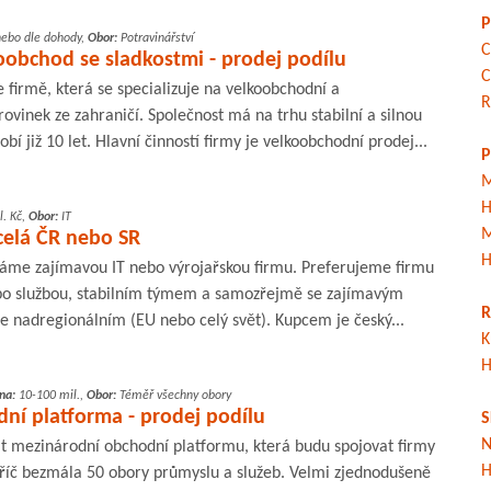
P
nebo dle dohody,
Obor:
Potravinářství
C
obchod se sladkostmi - prodej podílu
C
 firmě, která se specializuje na velkoobchodní a
R
vinek ze zahraničí. Společnost má na trhu stabilní a silnou
bí již 10 let. Hlavní činností firmy je velkoobchodní prodej...
P
M
H
. Kč,
Obor:
IT
M
celá ČR nebo SR
H
áme zajímavou IT nebo výrojařskou firmu. Preferujeme firmu
bo službou, stabilním týmem a samozřejmě se zajímavým
R
e nadregionálním (EU nebo celý svět). Kupcem je český...
K
H
na:
10-100 mil.,
Obor:
Téměř všechny obory
ní platforma - prodej podílu
S
N
it mezinárodní obchodní platformu, která budu spojovat firmy
H
příč bezmála 50 obory průmyslu a služeb. Velmi zjednodušeně