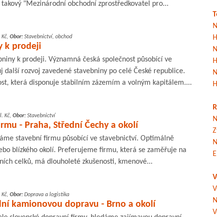
 takový "Mezinárodní obchodní zprostředkovatel pro...
T
N
 Kč,
Obor:
Stavebnictví, obchod
H
 k prodeji
N
iny k prodeji. Významná česká společnost působící ve
H
ůj další rozvoj zavedené stavebniny po celé České republice.
N
st, která disponuje stabilním zázemím a volným kapitálem....
H
R
. Kč,
Obor:
Stavebnictví
N
rmu - Praha, Střední Čechy a okolí
Z
áme stavební firmu působící ve stavebnictví. Optimálně
N
ebo blízkého okolí. Preferujeme firmu, která se zaměřuje na
E
bních celků, má dlouholeté zkušenosti, kmenové...
V
V
 Kč,
Obor:
Doprava a logistika
N
í kamionovou dopravu - Brno a okolí
V