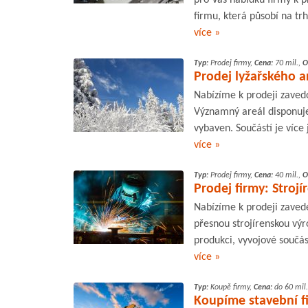
firmu, která působí na trh
více »
Typ:
Prodej firmy,
Cena:
70 mil.,
O
Prodej lyžařského a
Nabízíme k prodeji zavedo
Významný areál disponuje
vybaven. Součástí je více 
více »
Typ:
Prodej firmy,
Cena:
40 mil.,
O
Prodej firmy: Strojí
Nabízíme k prodeji zaved
přesnou strojírenskou výr
produkci, vyvojové součást
více »
Typ:
Koupě firmy,
Cena:
do 60 mil.
Koupíme stavební f