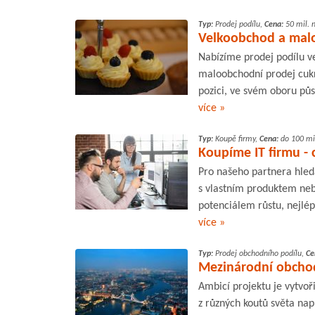
Typ:
Prodej podílu,
Cena:
50 mil. 
Velkoobchod a malo
Nabízíme prodej podílu ve
maloobchodní prodej cukro
pozici, ve svém oboru půso
více »
Typ:
Koupě firmy,
Cena:
do 100 mil
Koupíme IT firmu - 
Pro našeho partnera hled
s vlastním produktem ne
potenciálem růstu, nejlép
více »
Typ:
Prodej obchodního podílu,
Ce
Mezinárodní obchod
Ambicí projektu je vytvoř
z různých koutů světa na