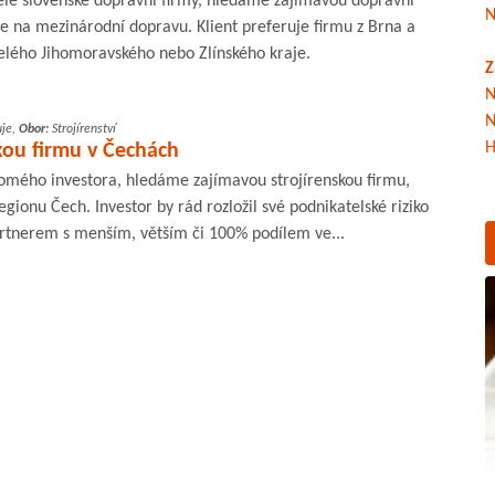
tele slovenské dopravní firmy, hledáme zajímavou dopravní
N
uje na mezinárodní dopravu. Klient preferuje firmu z Brna a
celého Jihomoravského nebo Zlínského kraje.
Z
N
N
je,
Obor:
Strojírenství
H
kou firmu v Čechách
romého investora, hledáme zajímavou strojírenskou firmu,
gionu Čech. Investor by rád rozložil své podnikatelské riziko
rtnerem s menším, větším či 100% podílem ve...