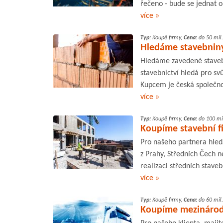
řečeno - bude se jednat o
více »
Typ:
Koupě firmy,
Cena:
do 50 mil.
Hledáme stavebniny
Hledáme zavedené stavebn
stavebnictví hledá pro sv
Kupcem je česká společno
více »
Typ:
Koupě firmy,
Cena:
do 100 mil
Koupíme stavební fi
Pro našeho partnera hled
z Prahy, Středních Čech n
realizaci středních stave
více »
Typ:
Koupě firmy,
Cena:
do 60 mil.
Koupíme mezinárodn