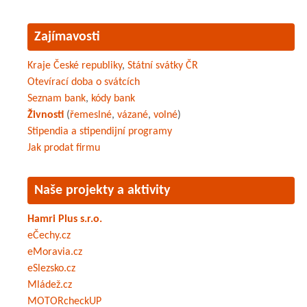
Zajímavosti
Kraje České republiky
,
Státní svátky ČR
Otevírací doba o svátcích
Seznam bank
,
kódy bank
Živnosti
(
řemeslné
,
vázané
,
volné
)
Stipendia a stipendijní programy
Jak prodat firmu
Naše projekty a aktivity
Hamri Plus s.r.o.
eČechy.cz
eMoravia.cz
eSlezsko.cz
Mládež.cz
MOTORcheckUP