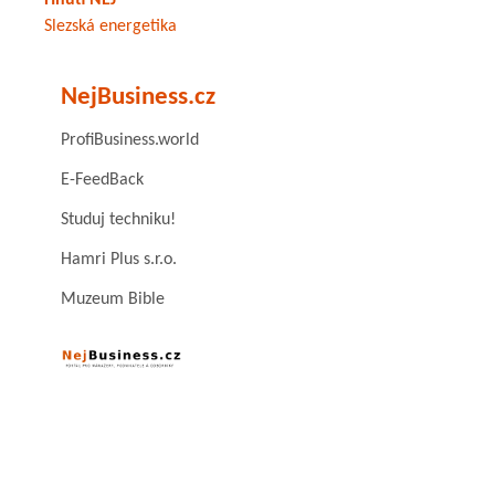
Hnutí NEJ
Slezská energetika
NejBusiness.cz
ProfiBusiness.world
E-FeedBack
Studuj techniku!
Hamri Plus s.r.o.
Muzeum Bible