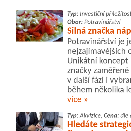
Typ:
Investiční příležitos
Obor:
Potravinářství
Silná značka náp
Potravinářství je 
nejzajímavějších o
Unikátní koncept 
značky zaměřené 
v další fázi i vyb
během několika let
více »
Typ:
Akvizice,
Cena:
dle 
Hledáte strategi