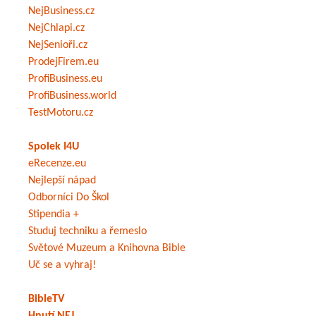
NejBusiness.cz
NejChlapi.cz
NejSenioři.cz
ProdejFirem.eu
ProfiBusiness.eu
ProfiBusiness.world
TestMotoru.cz
Spolek I4U
eRecenze.eu
Nejlepší nápad
Odborníci Do Škol
Stipendia +
Studuj techniku a řemeslo
Světové Muzeum a Knihovna Bible
Uč se a vyhraj!
BibleTV