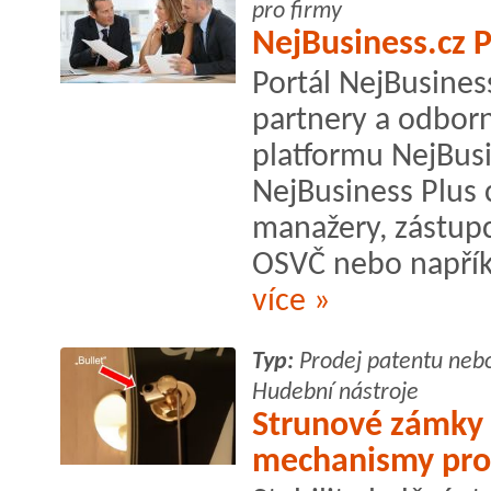
pro firmy
NejBusiness.cz P
Portál NejBusiness
partnery a odborn
platformu NejBusi
NejBusiness Plus c
manažery, zástupc
OSVČ nebo napříkl
více »
Typ:
Prodej patentu neb
Hudební nástroje
Strunové zámky -
mechanismy pro 