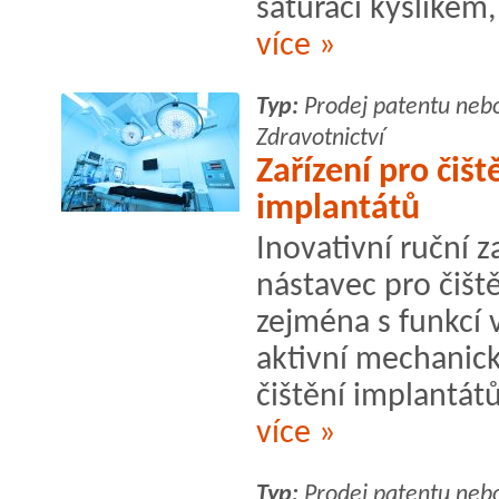
saturaci kyslíkem,
více »
Typ:
Prodej patentu neb
Zdravotnictví
Zařízení pro čiš
implantátů
Inovativní ruční z
nástavec pro čišt
zejména s funkcí 
aktivní mechanick
čištění implantátů
více »
Typ:
Prodej patentu neb