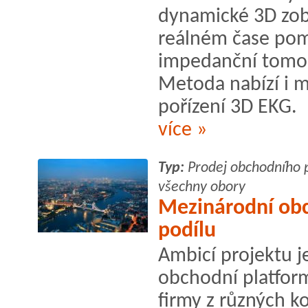
dynamické 3D zobr
reálném čase pom
impedanční tomogr
Metoda nabízí i
pořízení 3D EKG.
více »
Typ:
Prodej obchodního 
všechny obory
Mezinárodní obc
podílu
Ambicí projektu j
obchodní platfor
firmy z různých k