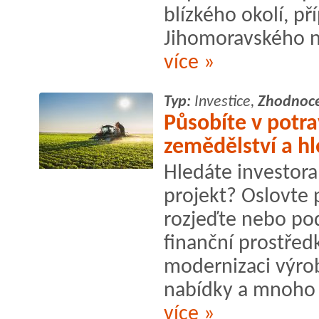
blízkého okolí, p
Jihomoravského n
více »
Typ:
Investice,
Zhodnoce
Působíte v potra
zemědělství a hl
Hledáte investora
projekt? Oslovte 
rozjeďte nebo pod
finanční prostředk
modernizaci výrob
nabídky a mnoho d
více »