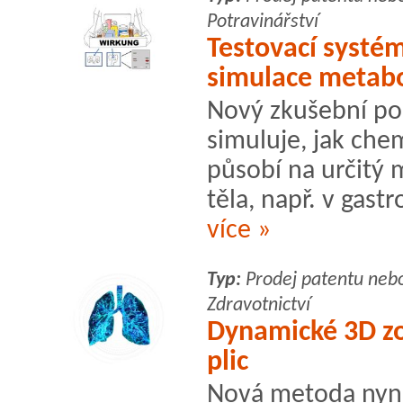
Potravinářství
Testovací systé
simulace metabo
Nový zkušební po
simuluje, jak che
působí na určitý 
těla, např. v gast
více »
Typ:
Prodej patentu neb
Zdravotnictví
Dynamické 3D zo
plic
Nová metoda nyn