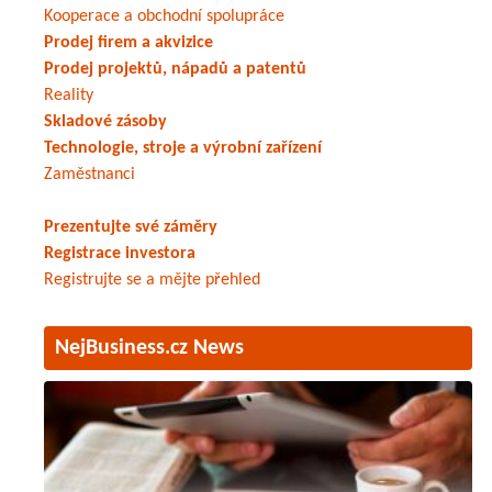
Kooperace a obchodní spolupráce
Prodej firem a akvizice
Prodej projektů, nápadů a patentů
Reality
Skladové zásoby
Technologie, stroje a výrobní zařízení
Zaměstnanci
Prezentujte své záměry
Registrace investora
Registrujte se a mějte přehled
NejBusiness.cz News