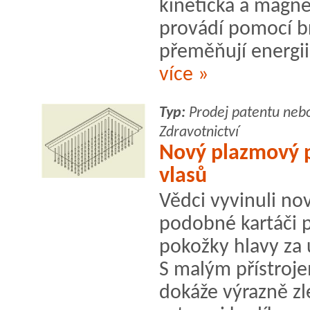
kinetická a magne
provádí pomocí br
přeměňují energii
více »
Typ:
Prodej patentu neb
Zdravotnictví
Nový plazmový p
vlasů
Vědci vyvinuli no
podobné kartáči 
pokožky hlavy za 
S malým přístroj
dokáže výrazně zle