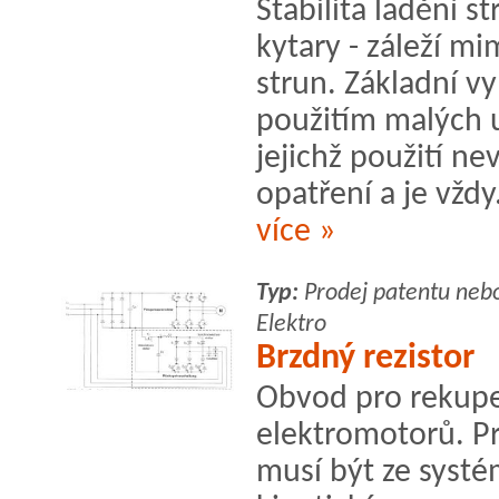
Stabilita ladění s
kytary - záleží mi
strun. Základní v
použitím malých u
jejichž použití n
opatření a je vždy.
více »
Typ:
Prodej patentu neb
Elektro
Brzdný rezistor
Obvod pro rekupe
elektromotorů. P
musí být ze systé