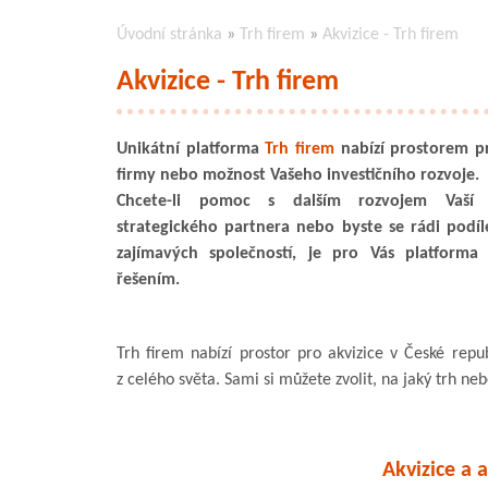
Úvodní stránka
»
Trh firem
»
Akvizice - Trh firem
Akvizice - Trh firem
Unikátní platforma
Trh firem
nabízí prostorem pro
firmy nebo možnost Vašeho investičního rozvoje.
Chcete-li pomoc s dalším rozvojem Vaší 
strategického partnera nebo byste se rádi podíle
zajímavých společností, je pro Vás platforma
řešením.
Trh firem nabízí prostor pro akvizice v České rep
z celého světa. Sami si můžete zvolit, na jaký trh ne
Akvizice a a