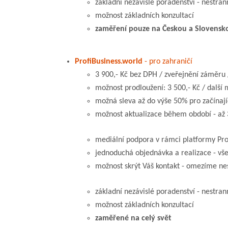
základní nezávislé poradenství - nestran
možnost základních konzultací
zaměření pouze na Českou a Slovensk
ProfiBusiness.world
- pro zahraničí
3 900,- Kč bez DPH / zveřejnění záměru 
možnost prodloužení: 3 500,- Kč / další 
možná sleva až do výše 50% pro začínajíc
možnost aktualizace během období - až 
mediální podpora v rámci platformy Profi
jednoduchá objednávka a realizace - vše
možnost skrýt Váš kontakt - omezíme ne
základní nezávislé poradenství - nestran
možnost základních konzultací
zaměřené na celý svět