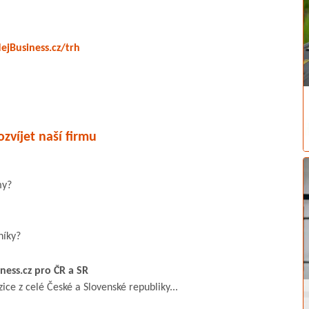
jBusiness.cz/trh
zvíjet naší firmu
my?
níky?
ness.cz pro ČR a SR
zice z celé České a Slovenské republiky...