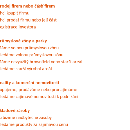
rodej firem nebo částí firem
hci koupit firmu
hci prodat firmu nebo její část
egistrace investora
růmyslové zóny a parky
áme volnou průmyslovou zónu
ledáme volnou průmyslovou zónu
áme nevyužitý brownfield nebo starší areál
ledáme starší výrobní areál
eality a komerční nemovitosti
upujeme, prodáváme nebo pronajímáme
ledáme zajímavé nemovitosti k podnikání
kladové zásoby
abízíme nadbytečné zásoby
ledáme produkty za zajímavou cenu