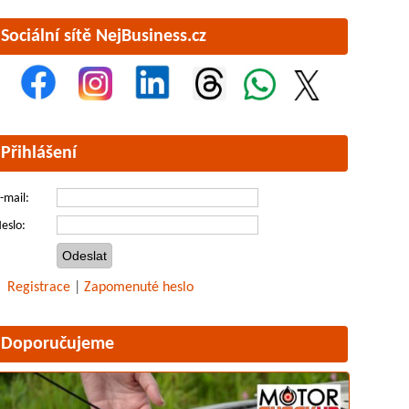
Sociální sítě NejBusiness.cz
Přihlášení
-mail:
eslo:
Registrace
|
Zapomenuté heslo
Doporučujeme