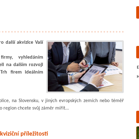
 další akvizice Vaší
firmy, vyhledáním
li na dalším rozvoji
E
 Trh firem ideálním
H
ublice, na Slovensku, v jiných evropských zemích nebo téměř
bo region chcete svůj záměr mířit...
kviziční příležitosti