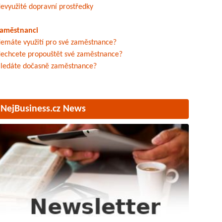
evyužité dopravní prostředky
aměstnanci
emáte využití pro své zaměstnance?
echcete propouštět své zaměstnance?
ledáte dočasně zaměstnance?
NejBusiness.cz News