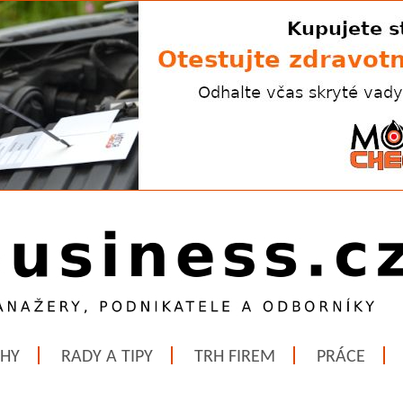
ĚHY
RADY A TIPY
TRH FIREM
PRÁCE