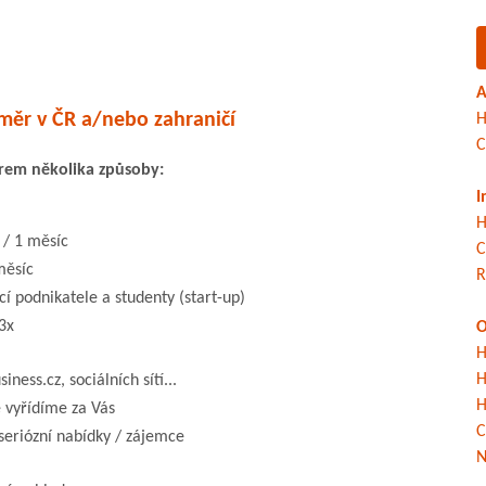
A
měr v ČR a/nebo zahraničí
H
C
irem několika způsoby:
I
H
 / 1 měsíc
C
měsíc
R
í podnikatele a studenty (start-up)
3x
O
H
H
ess.cz, sociálních sítí...
H
 vyřídíme za Vás
C
seriózní nabídky / zájemce
N