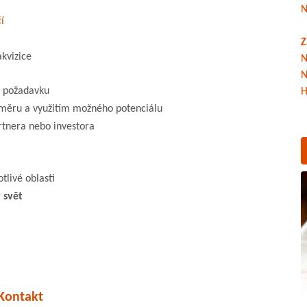
N
í
Z
kvizice
N
N
o požadavku
H
ěru a využitím možného potenciálu
tnera nebo investora
tlivé oblasti
 svět
Kontakt