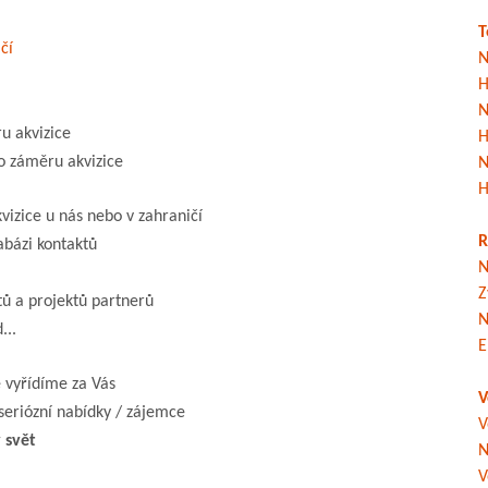
T
čí
N
H
N
u akvizice
H
o záměru akvizice
N
H
izice u nás nebo v zahraničí
R
abázi kontaktů
N
Z
tů a projektů partnerů
N
...
E
 vyřídíme za Vás
V
seriózní nabídky / zájemce
V
 svět
N
V