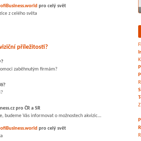
ofiBusiness.world
pro celý svět
zice z celého světa
F
iziční příležitosti?
I
K
y?
P
 pomoci zaběhnutým firmám?
P
R
tí?
S
i?
T
Z
ness.cz pro ČR a SR
te, budeme Vás informovat o možnostech akvizic...
P
R
ofiBusiness.world
pro celý svět
R
ta