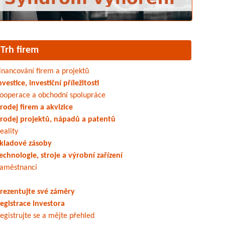
Trh firem
inancování firem a projektů
nvestice, investiční příležitosti
ooperace a obchodní spolupráce
rodej firem a akvizice
rodej projektů, nápadů a patentů
eality
kladové zásoby
echnologie, stroje a výrobní zařízení
aměstnanci
rezentujte své záměry
egistrace investora
egistrujte se a mějte přehled