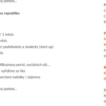
ný pohled...
P
C
ou republiku
C
R
P
/ 1 měsíc
M
měsíc
H
í podnikatele a studenty (start-up)
M
3x
H
Business.world, sociálních sítí...
R
 vyřídíme za Vás
K
seriózní nabídky / zájemce
H
ný pohled...
S
N
H