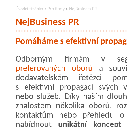
Úvodní stránka
»
Pro firmy
»
NejBusiness PR
NejBusiness PR
Pomáháme s efektivní propaga
Odborným firmám v seg
preferovaných oborů
a souvis
dodavatelském řetězci po
s efektivní propagací svých 
nebo služeb. Díky naším dlou
znalostem několika oborů, ro
kontaktům nebo přehledu o
nabídnout
unikátní koncept