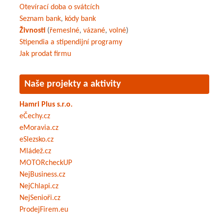
Otevírací doba o svátcích
Seznam bank
,
kódy bank
Živnosti
(
řemeslné
,
vázané
,
volné
)
Stipendia a stipendijní programy
Jak prodat firmu
Naše projekty a aktivity
Hamri Plus s.r.o.
eČechy.cz
eMoravia.cz
eSlezsko.cz
Mládež.cz
MOTORcheckUP
NejBusiness.cz
NejChlapi.cz
NejSenioři.cz
ProdejFirem.eu