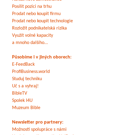
Posílit pozici na trhu
Prodat nebo koupit firmu
Prodat nebo koupit technologie
Rozložit podnikatelská rizika
Využít volné kapacity
a mnoho dalšího...
Působíme i v jiných oborech:
E-FeedBack
ProfiBusiness.world
Studuj techniku
Uč s a vyhraj!
BibleTV
Spolek I4U
Muzeum Bible
Newsletter pro partnery:
Možnosti spolupráce s námi