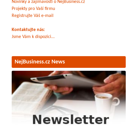
Novinky a zajímavosti o NejBusiness.cz
Projekty pro Vaší firmu
Registrujte Váš e-mail
Kontaktujte nás:
Jsme Vám k dispozici...
NejBusiness.cz News