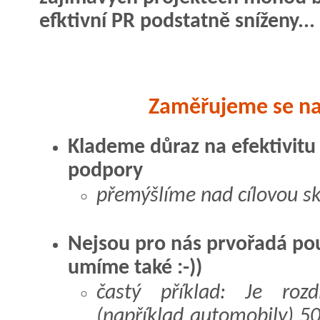
efktivní PR podstatně sníženy...
Zaměřujeme se na 
Klademe důraz na efektivit
podpory
přemýšlíme nad cílovou s
Nejsou pro nás prvořadá pouz
umíme také :-))
častý příklad: Je rozd
(například automobily) 5