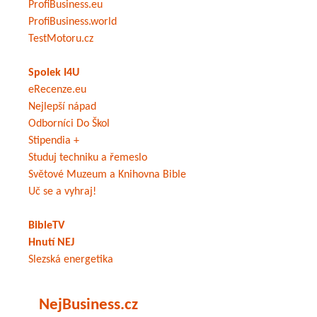
ProfiBusiness.eu
ProfiBusiness.world
TestMotoru.cz
Spolek I4U
eRecenze.eu
Nejlepší nápad
Odborníci Do Škol
Stipendia +
Studuj techniku a řemeslo
Světové Muzeum a Knihovna Bible
Uč se a vyhraj!
BibleTV
Hnutí NEJ
Slezská energetika
NejBusiness.cz