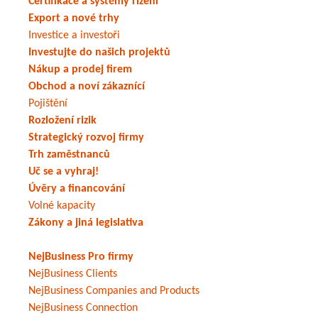
Certifikace a systémy řízení
Export a nové trhy
Investice a investoři
Investujte do našich projektů
Nákup a prodej firem
Obchod a noví zákaznící
Pojištění
Rozložení rizik
Strategický rozvoj firmy
Trh zaměstnanců
Uč se a vyhraj!
Úvěry a financování
Volné kapacity
Zákony a jiná legislativa
NejBusiness Pro firmy
NejBusiness Clients
NejBusiness Companies and Products
NejBusiness Connection