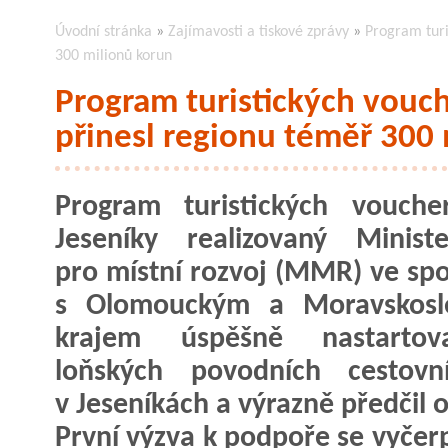
Úvodní stránka
»
Zajímavosti a tiskové zprávy
»
Program turi
300 milionů korun
Program turistických vouc
přinesl regionu téměř 300
Program turistických vouche
Jeseníky realizovaný Minist
pro místní rozvoj (MMR) ve spo
s Olomouckým a Moravskosl
krajem úspěšně nastarto
loňských povodních cestovn
v Jeseníkách a výrazně předčil 
První výzva k podpoře se vyčerpa