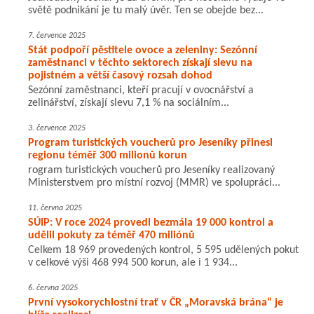
světě podnikání je tu malý úvěr. Ten se obejde bez...
7. července 2025
Stát podpoří pěstitele ovoce a zeleniny: Sezónní
zaměstnanci v těchto sektorech získají slevu na
pojistném a větší časový rozsah dohod
Sezónní zaměstnanci, kteří pracují v ovocnářství a
zelinářství, získají slevu 7,1 % na sociálním...
3. července 2025
Program turistických voucherů pro Jeseníky přinesl
regionu téměř 300 milionů korun
rogram turistických voucherů pro Jeseníky realizovaný
Ministerstvem pro místní rozvoj (MMR) ve spolupráci...
11. června 2025
SÚIP: V roce 2024 provedl bezmála 19 000 kontrol a
udělil pokuty za téměř 470 miliónů
Celkem 18 969 provedených kontrol, 5 595 udělených pokut
v celkové výši 468 994 500 korun, ale i 1 934...
6. června 2025
První vysokorychlostní trať v ČR „Moravská brána“ je