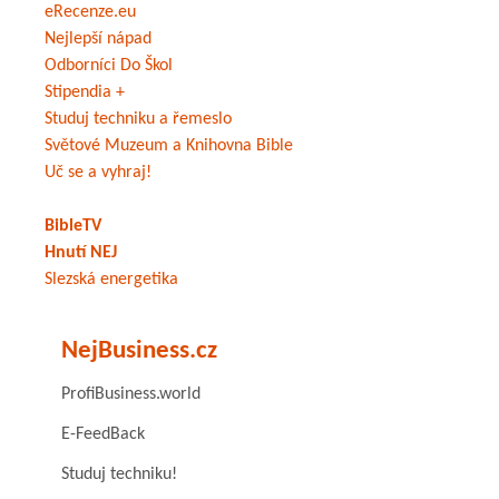
eRecenze.eu
Nejlepší nápad
Odborníci Do Škol
Stipendia +
Studuj techniku a řemeslo
Světové Muzeum a Knihovna Bible
Uč se a vyhraj!
BibleTV
Hnutí NEJ
Slezská energetika
NejBusiness.cz
ProfiBusiness.world
E-FeedBack
Studuj techniku!