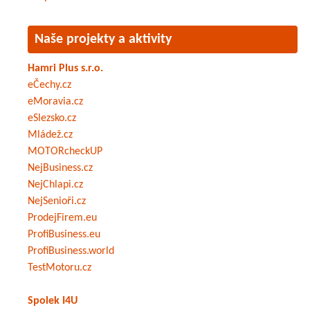
Naše projekty a aktivity
Hamri Plus s.r.o.
eČechy.cz
eMoravia.cz
eSlezsko.cz
Mládež.cz
MOTORcheckUP
NejBusiness.cz
NejChlapi.cz
NejSenioři.cz
ProdejFirem.eu
ProfiBusiness.eu
ProfiBusiness.world
TestMotoru.cz
Spolek I4U