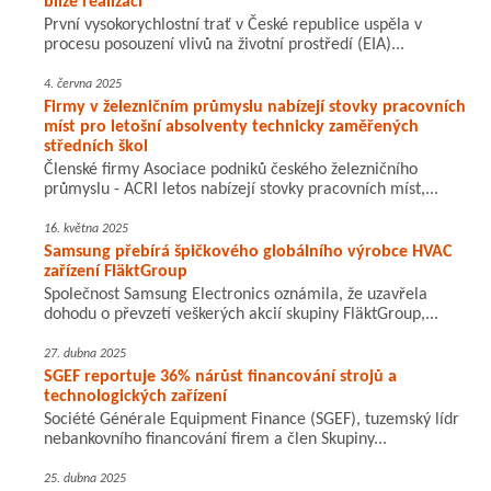
blíže realizaci
První vysokorychlostní trať v České republice uspěla v
procesu posouzení vlivů na životní prostředí (EIA)...
4. června 2025
Firmy v železničním průmyslu nabízejí stovky pracovních
míst pro letošní absolventy technicky zaměřených
středních škol
Členské firmy Asociace podniků českého železničního
průmyslu - ACRI letos nabízejí stovky pracovních míst,...
16. května 2025
Samsung přebírá špičkového globálního výrobce HVAC
zařízení FläktGroup
Společnost Samsung Electronics oznámila, že uzavřela
dohodu o převzetí veškerých akcií skupiny FläktGroup,...
27. dubna 2025
SGEF reportuje 36% nárůst financování strojů a
technologických zařízení
Société Générale Equipment Finance (SGEF), tuzemský lídr
nebankovního financování firem a člen Skupiny...
25. dubna 2025