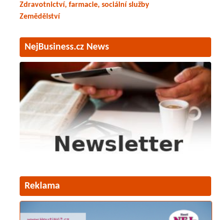
Zdravotnictví, farmacie, sociální služby
Zemědělství
NejBusiness.cz News
Reklama