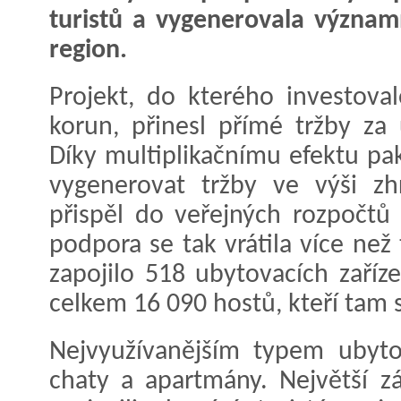
turistů a vygenerovala význa
region.
Projekt, do kterého investov
korun, přinesl přímé tržby za
Díky multiplikačnímu efektu p
vygenerovat tržby ve výši z
přispěl do veřejných rozpočtů 
podpora se tak vrátila více než
zapojilo 518 ubytovacích zaříz
celkem 16 090 hostů, kteří tam s
Nejvyužívanějším typem ubyto
chaty a apartmány. Největší 