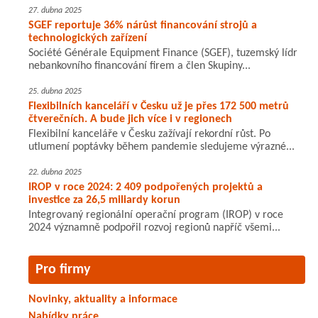
27. dubna 2025
SGEF reportuje 36% nárůst financování strojů a
technologických zařízení
Société Générale Equipment Finance (SGEF), tuzemský lídr
nebankovního financování firem a člen Skupiny...
25. dubna 2025
Flexibilních kanceláří v Česku už je přes 172 500 metrů
čtverečních. A bude jich více i v regionech
Flexibilní kanceláře v Česku zažívají rekordní růst. Po
utlumení poptávky během pandemie sledujeme výrazné...
22. dubna 2025
IROP v roce 2024: 2 409 podpořených projektů a
investice za 26,5 miliardy korun
Integrovaný regionální operační program (IROP) v roce
2024 významně podpořil rozvoj regionů napříč všemi...
Pro firmy
Novinky, aktuality a informace
Nabídky práce