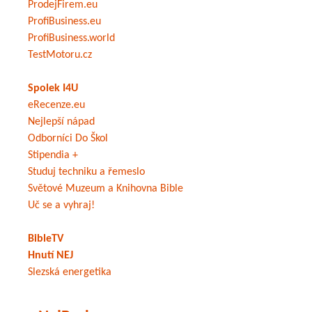
ProdejFirem.eu
ProfiBusiness.eu
ProfiBusiness.world
TestMotoru.cz
Spolek I4U
eRecenze.eu
Nejlepší nápad
Odborníci Do Škol
Stipendia +
Studuj techniku a řemeslo
Světové Muzeum a Knihovna Bible
Uč se a vyhraj!
BibleTV
Hnutí NEJ
Slezská energetika