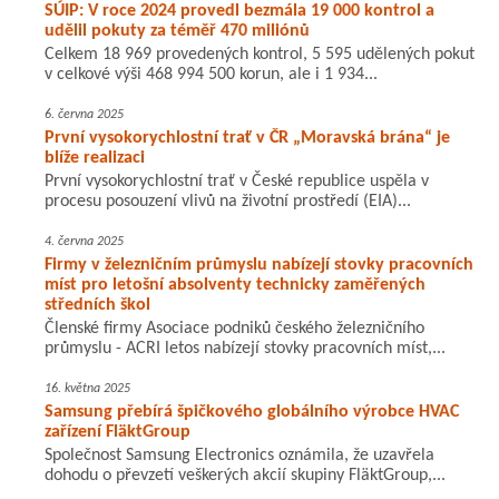
SÚIP: V roce 2024 provedl bezmála 19 000 kontrol a
udělil pokuty za téměř 470 miliónů
Celkem 18 969 provedených kontrol, 5 595 udělených pokut
v celkové výši 468 994 500 korun, ale i 1 934...
6. června 2025
První vysokorychlostní trať v ČR „Moravská brána“ je
blíže realizaci
První vysokorychlostní trať v České republice uspěla v
procesu posouzení vlivů na životní prostředí (EIA)...
4. června 2025
Firmy v železničním průmyslu nabízejí stovky pracovních
míst pro letošní absolventy technicky zaměřených
středních škol
Členské firmy Asociace podniků českého železničního
průmyslu - ACRI letos nabízejí stovky pracovních míst,...
16. května 2025
Samsung přebírá špičkového globálního výrobce HVAC
zařízení FläktGroup
Společnost Samsung Electronics oznámila, že uzavřela
dohodu o převzetí veškerých akcií skupiny FläktGroup,...