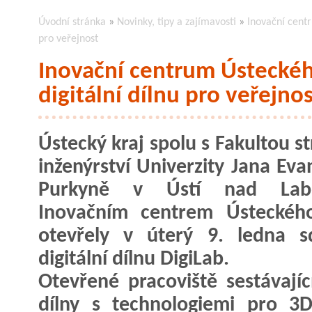
Úvodní stránka
»
Novinky, tipy a zajímavosti
»
Inovační centr
pro veřejnost
Inovační centrum Ústeckého
digitální dílnu pro veřejnos
Ústecký kraj spolu s Fakultou s
inženýrství Univerzity Jana Eva
Purkyně v Ústí nad La
Inovačním centrem Ústeckého
otevřely v úterý 9. ledna s
digitální dílnu DigiLab.
Otevřené pracoviště sestávajíc
dílny s technologiemi pro 3D 