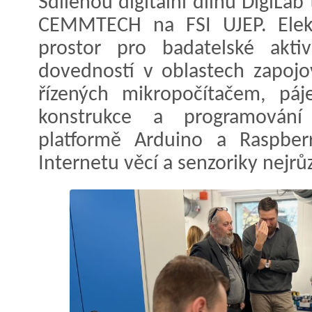
Sdílenou digitální dílnu DigiLab
CEMMTECH na FSI UJEP. Elekt
prostor pro badatelské akti
dovedností v oblastech zapojo
řízených mikropočítačem, páj
konstrukce a programován
platformě Arduino a Raspber
Internetu věcí a senzoriky nejrů