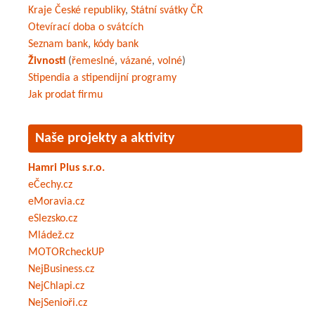
Kraje České republiky
,
Státní svátky ČR
Otevírací doba o svátcích
Seznam bank
,
kódy bank
Živnosti
(
řemeslné
,
vázané
,
volné
)
Stipendia a stipendijní programy
Jak prodat firmu
Naše projekty a aktivity
Hamri Plus s.r.o.
eČechy.cz
eMoravia.cz
eSlezsko.cz
Mládež.cz
MOTORcheckUP
NejBusiness.cz
NejChlapi.cz
NejSenioři.cz