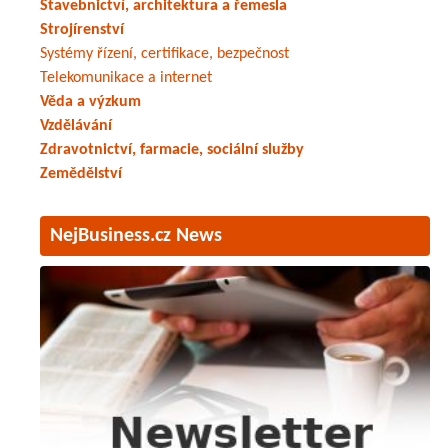
Stavebnictví, architektura a řemesla
Strojírenství
Systémy řízení, certifikace, bezpečnost
Telekomunikace a internet
Věda a výzkum
Vzdělávání
Zdravotnictví, farmacie, sociální služby
Zemědělství
NejBusiness.cz News