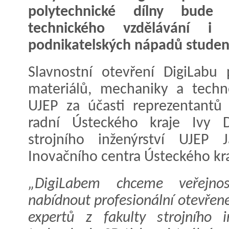
polytechnické dílny bude s
technického vzdělávání i r
podnikatelských nápadů studentů,
Slavnostní otevření DigiLabu
materiálů, mechaniky a tech
UJEP za účasti reprezentantů 
radní Ústeckého kraje Ivy D
strojního inženýrství UJEP 
Inovačního centra Ústeckého kr
„DigiLabem chceme veřejno
nabídnout profesionální otevřené
expertů z fakulty strojního i