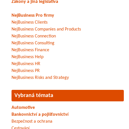
Zákony a jiná legislativa
NejBusiness Pro firmy
NejBusiness Clients
NejBusiness Companies and Products
NejBusiness Connection
NejBusiness Consulting
NejBusiness Finance
NejBusiness Help
NejBusiness HR
NejBusiness PR
NejBusiness Risks and Strategy
Vybraná témata
Automotive
Bankovnictví a pojišťovnictví
Bezpečnost a ochrana
Cestování