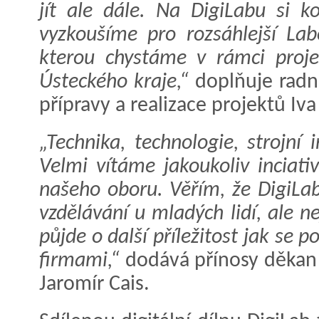
jít ale dále. Na DigiLabu si ko
vyzkoušíme pro rozsáhlejší Lab
kterou chystáme v rámci proje
Ústeckého kraje,“
doplňuje radní
přípravy a realizace projektů Iv
„Technika, technologie, strojní 
Velmi vítáme jakoukoliv inciati
našeho oboru. Věřím, že DigiLa
vzdělávání u mladých lidí, ale ne
půjde o další příležitost jak se 
firmami,“
dodává přínosy děkan F
Jaromír Cais.