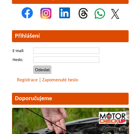
Přihlášení
E-mail:
Heslo:
Registrace
|
Zapomenuté heslo
Doporučujeme