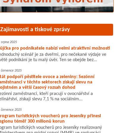
Zajímavosti a tiskové zprávy
. srpna 2025
ůjčka pro podnikatele nabízí velmi atraktivní možnosti
ednoduchý scénář je za dveřmi, pro nečekané výdaje ve
větě podnikání je tu malý úvěr. Ten se obejde bez...
. července 2025
tát podpoří pěstitele ovoce a zeleniny: Sezónní
aměstnanci v těchto sektorech získají slevu na
ojistném a větší časový rozsah dohod
ezónní zaměstnanci, kteří pracují v ovocnářství a
elinářství, získají slevu 7,1 % na sociálním...
. července 2025
rogram turistických voucherů pro Jeseníky přinesl
egionu téměř 300 milionů korun
ogram turistických voucherů pro Jeseníky realizovaný