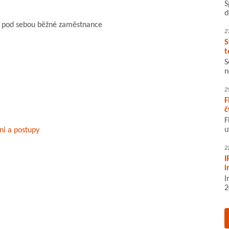
S
d
 pod sebou běžné zaměstnance
2
S
t
S
n
2
F
č
F
u
ni a postupy
2
I
i
I
2