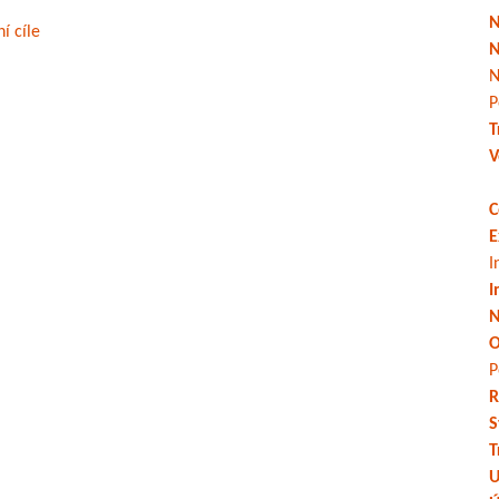
N
í cíle
N
N
P
T
V
C
E
I
I
N
O
P
R
S
T
U