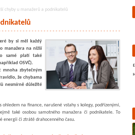
ší chyby u manažerů a podnikatelů
dnikatelů
teré by si měl každý
o manažera na nižší
To samé platí také
například OSVČ).
E
at mnoha zbytečným
H
ravidlo, že chybama
lů nesmírně důležité
s ohledem na finance, narušené vstahy s kolegy, podřízenými,
řejmě také osobou samotného manažera či podnikatele. To
 energii či ztrátě drahocenného času.