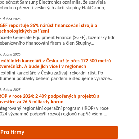
polečnost Samsung Electronics oznámila, že uzavřela
ohodu o převzetí veškerých akcií skupiny FläktGroup,...
7. dubna 2025
GEF reportuje 36% nárůst financování strojů a
echnologických zařízení
ociété Générale Equipment Finance (SGEF), tuzemský lídr
ebankovního financování firem a člen Skupiny...
5. dubna 2025
lexibilních kanceláří v Česku už je přes 172 500 metrů
tverečních. A bude jich více i v regionech
lexibilní kanceláře v Česku zažívají rekordní růst. Po
tlumení poptávky během pandemie sledujeme výrazné...
2. dubna 2025
ROP v roce 2024: 2 409 podpořených projektů a
nvestice za 26,5 miliardy korun
ntegrovaný regionální operační program (IROP) v roce
024 významně podpořil rozvoj regionů napříč všemi...
Pro firmy