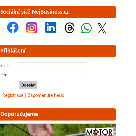
Sociální sítě NejBusiness.cz
Přihlášení
-mail:
eslo:
Registrace
|
Zapomenuté heslo
Doporučujeme