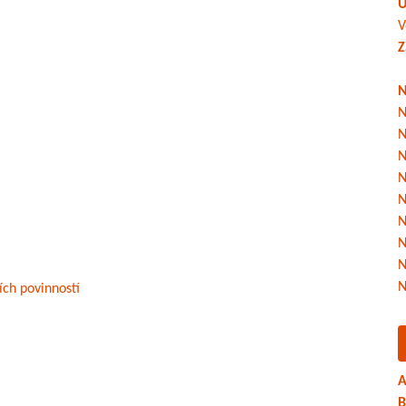
Ú
V
Z
N
N
N
N
N
N
N
N
a
N
N
ích povinností
A
B