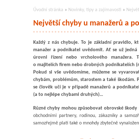
Úvodní stránka
»
Novinky, tipy a zajímavosti
»
Největ
Největší chyby u manažerů a po
Každý z nás chybuje. To je základní pravidlo, k
manažer a podnikatel uvědomit. Ať se už jedná 
úrovni řízení nebo vrcholového manažera. 
o majitelích firem nebo drobných podnikatelích (
Pokud si vše uvědomíme, můžeme se vyvarov
chybám, problémům, starostem a také škodám. P
se člověk učí je v případě manažerů a podnikate
(a to nejlépe chybami druhých)…
Různé chyby mohou způsobovat obrovské škody
obchodními partnery, rodinou, zákazníky a samoz
samozřejmě platí také o mnohdy zbytečně vynaložené