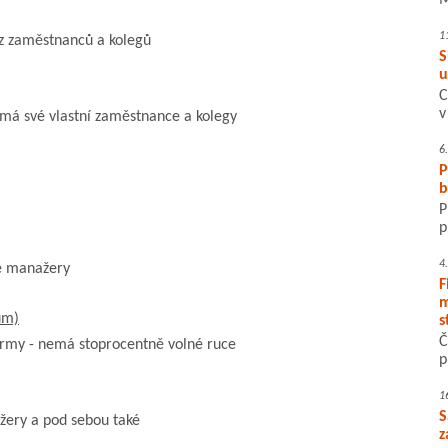
M
1
ez zaměstnanců a kolegů
S
u
C
v
 má své vlastní zaměstnance a kolegy
6
P
b
P
p
4
vé manažery
F
m
ům)
s
Č
firmy - nemá stoprocentně volné ruce
p
1
S
žery a pod sebou také
z