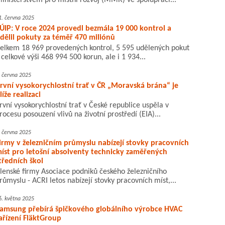
inisterstvem pro místní rozvoj (MMR) ve spolupráci...
1. června 2025
ÚIP: V roce 2024 provedl bezmála 19 000 kontrol a
dělil pokuty za téměř 470 miliónů
elkem 18 969 provedených kontrol, 5 595 udělených pokut
 celkové výši 468 994 500 korun, ale i 1 934...
. června 2025
rvní vysokorychlostní trať v ČR „Moravská brána“ je
líže realizaci
rvní vysokorychlostní trať v České republice uspěla v
rocesu posouzení vlivů na životní prostředí (EIA)...
. června 2025
irmy v železničním průmyslu nabízejí stovky pracovních
íst pro letošní absolventy technicky zaměřených
tředních škol
lenské firmy Asociace podniků českého železničního
růmyslu - ACRI letos nabízejí stovky pracovních míst,...
6. května 2025
amsung přebírá špičkového globálního výrobce HVAC
ařízení FläktGroup