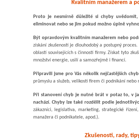
Kvalitním manažerem a p
Proto je nesmírně důležité si chyby uvědomit,
eliminovat nebo se jim pokud možno úplně vyhnou
Být opravdovým kvalitním manažerem nebo podn
získání zkušeností je dlouhodobý a postupný proce
oblastí souvisejících s činností firmy. Získat tyto z
množství energie, usilí a samozřejmě i financí.
Připravili jsme pro Vás několik nejčastějších ch
průmyslu a služeb, velikostí firem či podnikání nebo
Při stanovení chyb je nutné brát v potaz to, v 
nachází. Chyby lze také rozdělit podle jednotlivýc
zákazníci, legislativa, marketing, strategické řízen
manažera či podnikatele, apod.).
Zkušenosti, rady, ti