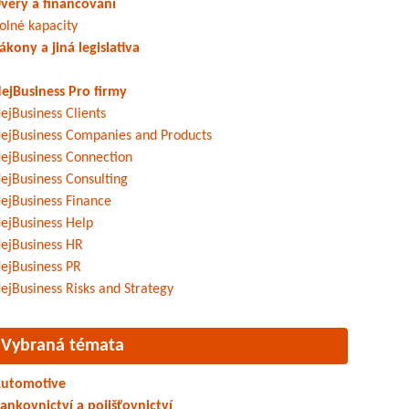
věry a financování
olné kapacity
ákony a jiná legislativa
ejBusiness Pro firmy
ejBusiness Clients
ejBusiness Companies and Products
ejBusiness Connection
ejBusiness Consulting
ejBusiness Finance
ejBusiness Help
ejBusiness HR
ejBusiness PR
ejBusiness Risks and Strategy
Vybraná témata
utomotive
ankovnictví a pojišťovnictví