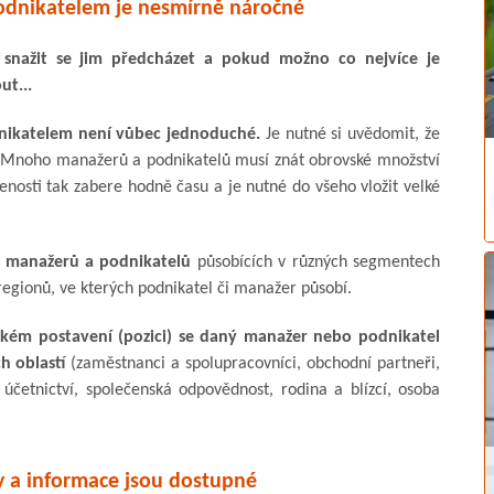
odnikatelem je nesmírně náročné
 snažit se jim předcházet a pokud možno co nejvíce je
t...
ikatelem není vůbec jednoduché.
Je nutné si uvědomit, že
s. Mnoho manažerů a podnikatelů musí znát obrovské množství
kušenosti tak zabere hodně času a je nutné do všeho vložit velké
yb manažerů a podnikatelů
působících v různých segmentech
 regionů, ve kterých podnikatel či manažer působí.
jakém postavení (pozici) se daný manažer nebo podnikatel
h oblastí
(zaměstnanci a spolupracovníci, obchodní partneři,
í, účetnictví, společenská odpovědnost, rodina a blízcí, osoba
py a informace jsou dostupné