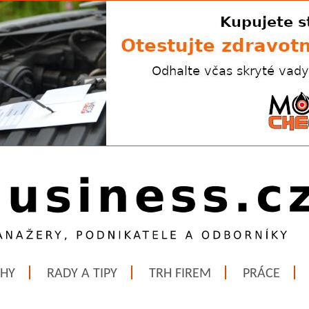
ĚHY
RADY A TIPY
TRH FIREM
PRÁCE