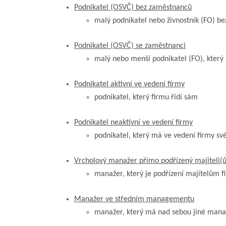
Podnikatel (OSVČ) bez zaměstnanců
malý podnikatel nebo živnostník (FO) b
Podnikatel (OSVČ) se zaměstnanci
malý nebo menší podnikatel (FO), který
Podnikatel aktivní ve vedení fírmy
podnikatel, který firmu řídí sám
Podnikatel neaktivní ve vedení firmy
podnikatel, který má ve vedení firmy s
Vrcholový manažer přímo podřízený majiteli(
manažer, který je podřízení majítelům 
Manažer ve středním managementu
manažer, který má nad sebou jiné mana