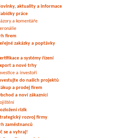
ovinky, aktuality a informace
abídky práce
ázory a komentáře
eronálie
rh firem
eřejné zakázky a poptávky
ertifikace a systémy řízení
xport a nové trhy
nvestice a investoři
nvestujte do našich projektů
ákup a prodej firem
bchod a noví zákaznící
ojištění
ozložení rizik
trategický rozvoj firmy
rh zaměstnanců
č se a vyhraj!