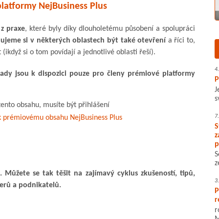
platformy NejBusiness Plus
 z praxe
, které byly díky dlouholetému působení a spolupráci
ujeme si v některých oblastech být také otevření
a říci to,
ikdyž si o tom povídají a jednotlivé oblasti řeší).
4
klady jsou k dispozici pouze pro členy prémiové platformy
P
J
s
tento obsahu, musíte být přihlášení
7
p k prémiovému obsahu NejBusiness Plus
S
z
p
S
z
 Můžete se tak těšit na zajímavý cyklus zkušeností, tipů,
3
erů a podnikatelů.
P
r
r