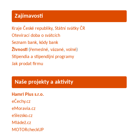
Zajímavosti
Kraje České republiky
,
Státní svátky ČR
Otevírací doba o svátcích
Seznam bank
,
kódy bank
Živnosti
(
řemeslné
,
vázané
,
volné
)
Stipendia a stipendijní programy
Jak prodat firmu
Naše projekty a aktivity
Hamri Plus s.r.o.
eČechy.cz
eMoravia.cz
eSlezsko.cz
Mládež.cz
MOTORcheckUP