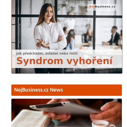
NejBusiness.cz News