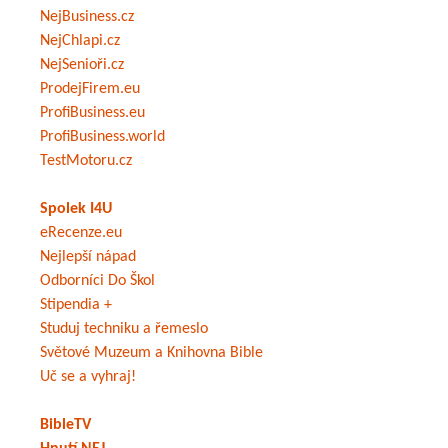
NejBusiness.cz
NejChlapi.cz
NejSenioři.cz
ProdejFirem.eu
ProfiBusiness.eu
ProfiBusiness.world
TestMotoru.cz
Spolek I4U
eRecenze.eu
Nejlepší nápad
Odborníci Do Škol
Stipendia +
Studuj techniku a řemeslo
Světové Muzeum a Knihovna Bible
Uč se a vyhraj!
BibleTV