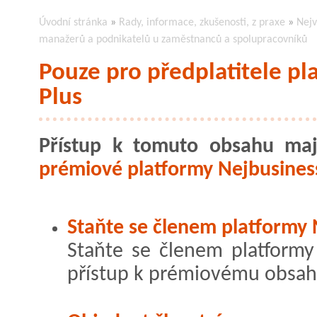
Úvodní stránka
»
Rady, informace, zkušenosti, z praxe
»
Nejv
manažerů a podnikatelů u zaměstnanců a spolupracovníků
Pouze pro předplatitele pl
Plus
Přístup k tomuto obsahu maj
prémiové platformy Nejbusiness
Staňte se členem platformy 
Staňte se členem platformy 
přístup k prémiovému obsah