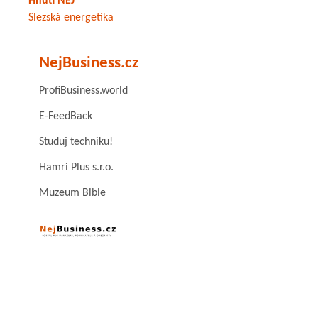
Hnutí NEJ
Slezská energetika
NejBusiness.cz
ProfiBusiness.world
E-FeedBack
Studuj techniku!
Hamri Plus s.r.o.
Muzeum Bible