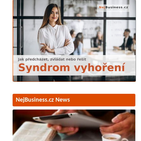
NejBusiness.cz News