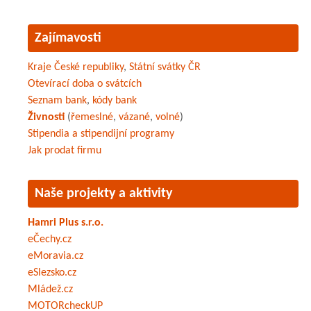
Zajímavosti
Kraje České republiky
,
Státní svátky ČR
Otevírací doba o svátcích
Seznam bank
,
kódy bank
Živnosti
(
řemeslné
,
vázané
,
volné
)
Stipendia a stipendijní programy
Jak prodat firmu
Naše projekty a aktivity
Hamri Plus s.r.o.
eČechy.cz
eMoravia.cz
eSlezsko.cz
Mládež.cz
MOTORcheckUP