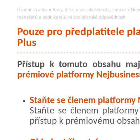
Úvodní stránka
»
Rady, informace, zkušenosti, z praxe
»
Nejv
manažerů a podnikatelů ve společenské odpovědnosti
Pouze pro předplatitele pl
Plus
Přístup k tomuto obsahu maj
prémiové platformy Nejbusiness
Staňte se členem platformy 
Staňte se členem platformy 
přístup k prémiovému obsah