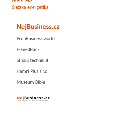
Hnutí NEJ
Slezská energetika
NejBusiness.cz
ProfiBusiness.world
E-FeedBack
Studuj techniku!
Hamri Plus s.r.o.
Muzeum Bible