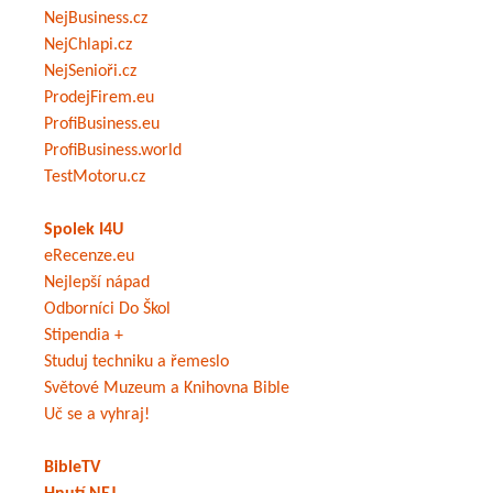
NejBusiness.cz
NejChlapi.cz
NejSenioři.cz
ProdejFirem.eu
ProfiBusiness.eu
ProfiBusiness.world
TestMotoru.cz
Spolek I4U
eRecenze.eu
Nejlepší nápad
Odborníci Do Škol
Stipendia +
Studuj techniku a řemeslo
Světové Muzeum a Knihovna Bible
Uč se a vyhraj!
BibleTV