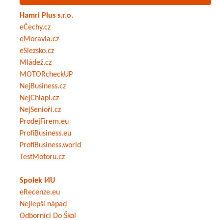
Hamri Plus s.r.o.
eČechy.cz
eMoravia.cz
eSlezsko.cz
Mládež.cz
MOTORcheckUP
NejBusiness.cz
NejChlapi.cz
NejSenioři.cz
ProdejFirem.eu
ProfiBusiness.eu
ProfiBusiness.world
TestMotoru.cz
Spolek I4U
eRecenze.eu
Nejlepší nápad
Odborníci Do Škol