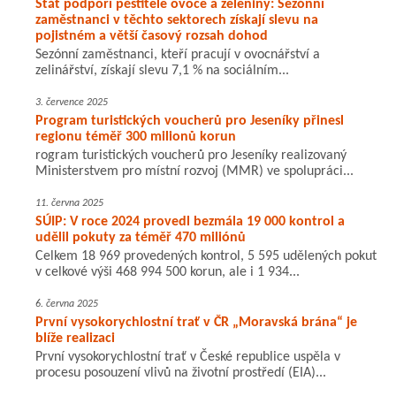
Stát podpoří pěstitele ovoce a zeleniny: Sezónní
zaměstnanci v těchto sektorech získají slevu na
pojistném a větší časový rozsah dohod
Sezónní zaměstnanci, kteří pracují v ovocnářství a
zelinářství, získají slevu 7,1 % na sociálním...
3. července 2025
Program turistických voucherů pro Jeseníky přinesl
regionu téměř 300 milionů korun
rogram turistických voucherů pro Jeseníky realizovaný
Ministerstvem pro místní rozvoj (MMR) ve spolupráci...
11. června 2025
SÚIP: V roce 2024 provedl bezmála 19 000 kontrol a
udělil pokuty za téměř 470 miliónů
Celkem 18 969 provedených kontrol, 5 595 udělených pokut
v celkové výši 468 994 500 korun, ale i 1 934...
6. června 2025
První vysokorychlostní trať v ČR „Moravská brána“ je
blíže realizaci
První vysokorychlostní trať v České republice uspěla v
procesu posouzení vlivů na životní prostředí (EIA)...