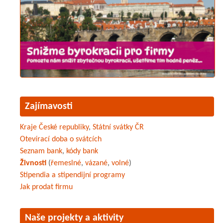
Zajímavosti
Kraje České republiky
,
Státní svátky ČR
Otevírací doba o svátcích
Seznam bank
,
kódy bank
Živnosti
(
řemeslné
,
vázané
,
volné
)
Stipendia a stipendijní programy
Jak prodat firmu
Naše projekty a aktivity