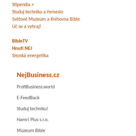
Stipendia +
Studuj techniku a řemeslo
Světové Muzeum a Knihovna Bible
Uč se a vyhraj!
BibleTV
Hnutí NEJ
Slezská energetika
NejBusiness.cz
ProfiBusiness.world
E-FeedBack
Studuj techniku!
Hamri Plus s.r.o.
Muzeum Bible