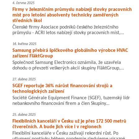
4. června 2025
Firmy v železničním průmyslu nabízejí stovky pracovních
míst pro letošní absolventy technicky zaměřených
středních škol
Členské firmy Asociace podniků českého železničního
průmyslu - ACRI letos nabízejí stovky pracovních míst,...
16. května 2025
Samsung přebírá špičkového globálního výrobce HVAC
zařízení FläktGroup
Společnost Samsung Electronics oznámila, že uzavřela
dohodu o převzetí veškerých akcií skupiny FläktGroup,...
27. dubna 2025
SGEF reportuje 36% nárůst financování strojů a
technologických zařízení
Société Générale Equipment Finance (SGEF), tuzemský lídr
nebankovního financování firem a člen Skupiny...
25. dubna 2025
Flexibilních kanceláří v Česku už je přes 172 500 metrů
čtverečních. A bude jich více i v regionech
Flexibilní kanceláře v Česku zažívají rekordní růst. Po