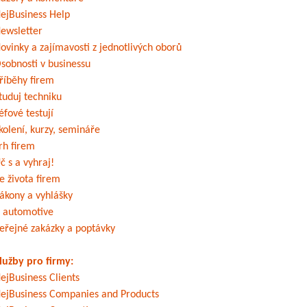
ejBusiness Help
ewsletter
ovinky a zajímavosti z jednotlivých oborů
sobnosti v businessu
říběhy firem
tuduj techniku
éfové testují
kolení, kurzy, semináře
rh firem
č s a vyhraj!
e života firem
ákony a vyhlášky
 automotive
eřejné zakázky a poptávky
lužby pro firmy:
ejBusiness Clients
ejBusiness Companies and Products