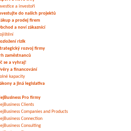
nvestice a investoři
nvestujte do našich projektů
ákup a prodej firem
bchod a noví zákaznící
ojištění
ozložení rizik
trategický rozvoj firmy
rh zaměstnanců
č se a vyhraj!
věry a financování
olné kapacity
ákony a jiná legislativa
ejBusiness Pro firmy
ejBusiness Clients
ejBusiness Companies and Products
ejBusiness Connection
ejBusiness Consulting