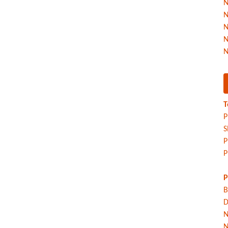
N
N
N
N
N
T
P
S
P
P
P
B
D
N
N