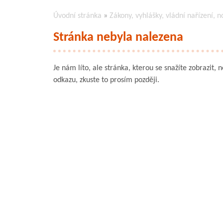
Úvodní stránka
»
Zákony, vyhlášky, vládní nařízení, n
Stránka nebyla nalezena
Je nám líto, ale stránka, kterou se snažíte zobrazit, 
odkazu, zkuste to prosím později.