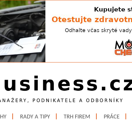
ĚHY
RADY A TIPY
TRH FIREM
PRÁCE