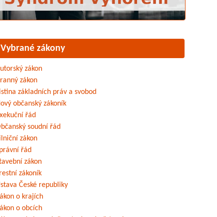
Vybrané zákony
utorský zákon
ranný zákon
istina základních práv a svobod
ový občanský zákoník
xekuční řád
bčanský soudní řád
ilniční zákon
právní řád
tavební zákon
restní zákoník
stava České republiky
ákon o krajích
ákon o obcích