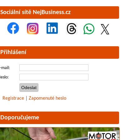
Sociální sítě NejBusiness.cz
Přihlášení
-mail:
eslo:
Registrace
|
Zapomenuté heslo
Doporučujeme