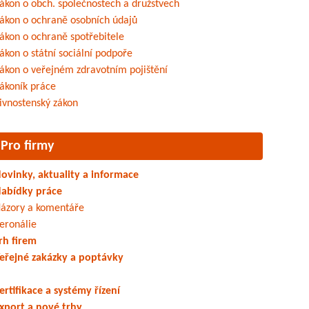
ákon o obch. společnostech a družstvech
ákon o ochraně osobních údajů
ákon o ochraně spotřebitele
ákon o státní sociální podpoře
ákon o veřejném zdravotním pojištění
ákoník práce
ivnostenský zákon
Pro firmy
ovinky, aktuality a informace
abídky práce
ázory a komentáře
eronálie
rh firem
eřejné zakázky a poptávky
ertifikace a systémy řízení
xport a nové trhy