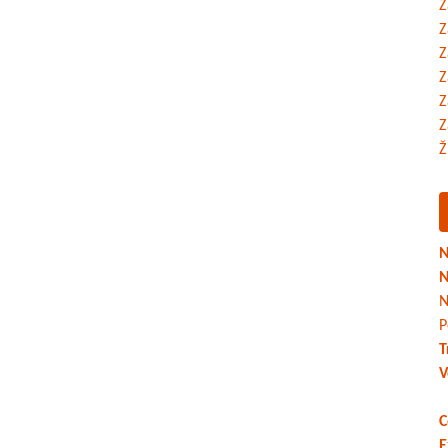
Z
Z
Z
Z
Z
Z
Ž
N
N
N
P
T
V
C
E