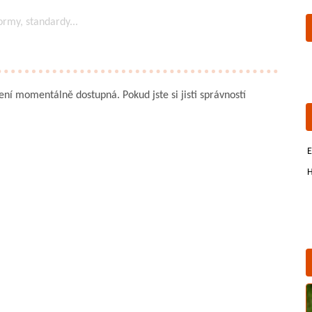
ormy, standardy...
není momentálně dostupná. Pokud jste si jisti správností
E
H