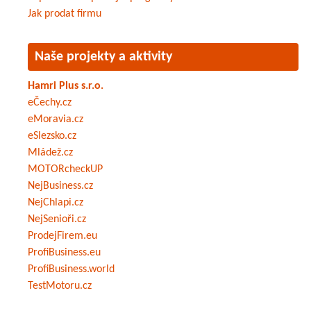
Jak prodat firmu
Naše projekty a aktivity
Hamri Plus s.r.o.
eČechy.cz
eMoravia.cz
eSlezsko.cz
Mládež.cz
MOTORcheckUP
NejBusiness.cz
NejChlapi.cz
NejSenioři.cz
ProdejFirem.eu
ProfiBusiness.eu
ProfiBusiness.world
TestMotoru.cz