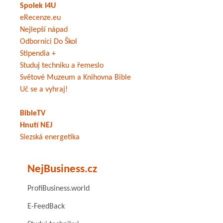
Spolek I4U
eRecenze.eu
Nejlepší nápad
Odborníci Do Škol
Stipendia +
Studuj techniku a řemeslo
Světové Muzeum a Knihovna Bible
Uč se a vyhraj!
BibleTV
Hnutí NEJ
Slezská energetika
NejBusiness.cz
ProfiBusiness.world
E-FeedBack