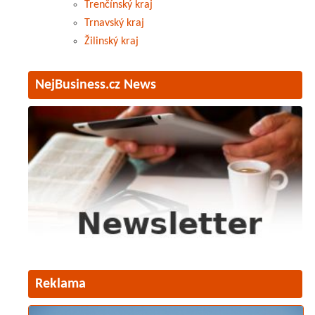
Trenčínský kraj
Trnavský kraj
Žilinský kraj
NejBusiness.cz News
Reklama