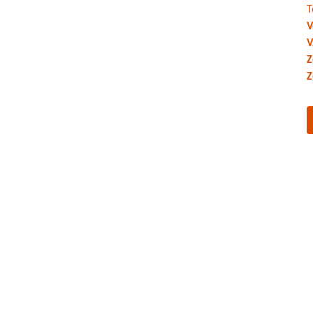
T
V
V
Z
Z