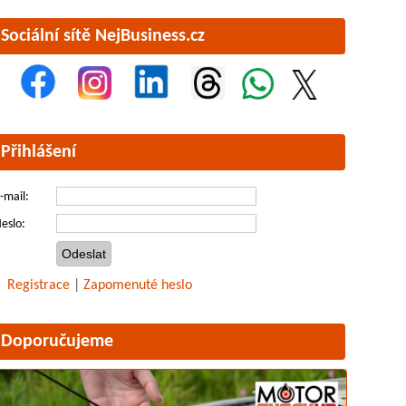
Sociální sítě NejBusiness.cz
Přihlášení
-mail:
eslo:
Registrace
|
Zapomenuté heslo
Doporučujeme