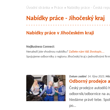
Úvodní stránka
»
Práce
»
Nabídky práce - Česká rep
Nabídky práce - Jihočeský kraj
Nabídky práce v Jihočeském kraji
NejBusiness Connect:
Nenalezli jste vhodnou nabídku?
Zašlete nám Váš životopis....
Spojujeme odborníky z regionu Jihočeský kraj s jednotlivými fir
Datum zadání:
14. října 2023,
Mís
Odborný prodejce au
Český prodejce autodílů h
odborník/odbornice na au
hledáme právě tebe. Spol
po...