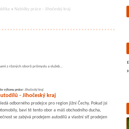
ublika
»
Nabídky práce - Jihočeský kraj
E
mami z různých oborů průmyslu a služeb...
H
to výkonu práce:
Jihočeský kraj
todílů - Jihočeský kraj
ledá odborného prodejce pro region jižní Čechy. Pokud jsi
tomobily, baví tě tento obor a máš obchodního ducha,
ečnost se zabývá prodejem autodílů a vlastní síť prodejen