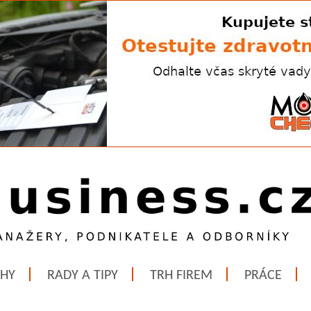
ĚHY
RADY A TIPY
TRH FIREM
PRÁCE