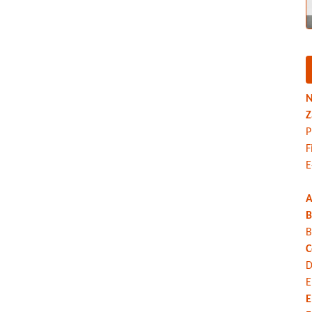
N
Z
P
F
E
A
B
B
C
D
E
E