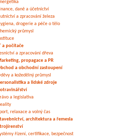
nergetika
inance, daně a účetnictví
utnictví a zpracování železa
ygiena, drogerie a péče o tělo
hemický průmysl
nstituce
T a počítače
esnictví a zpracování dřeva
arketing, propagace a PR
bchod a obchodní zastoupení
děvy a kožedělný průmysl
ersonalistika a lidské zdroje
otravinářství
rávo a legislativa
eality
port, relaxace a volný čas
tavebnictví, architektura a řemesla
trojírenství
ystémy řízení, certifikace, bezpečnost