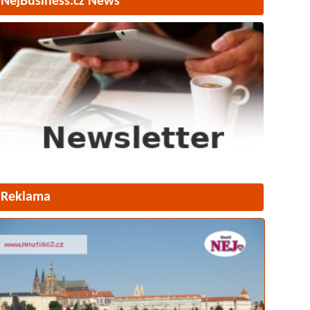
NejBusiness.cz News
Reklama