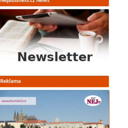
NejBusiness.cz News
Reklama