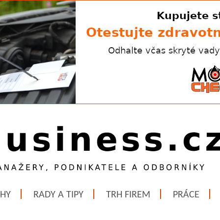
ĚHY
RADY A TIPY
TRH FIREM
PRÁCE