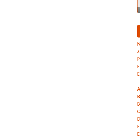
N
Z
P
F
E
A
B
B
C
D
E
E