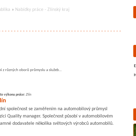
ublika
»
Nabídky práce - Zlínský kraj
E
mi z různých oborů průmyslu a služeb...
H
to výkonu práce:
Zlín
lín
ní společnost se zaměřením na automobilový průmysl
ici Quality manager. Společnost působí v automobilovém
namné dodavatele několika světových výrobců automobilů.