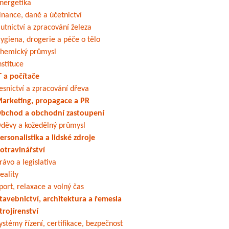
nergetika
inance, daně a účetnictví
utnictví a zpracování železa
ygiena, drogerie a péče o tělo
hemický průmysl
nstituce
T a počítače
esnictví a zpracování dřeva
arketing, propagace a PR
bchod a obchodní zastoupení
děvy a kožedělný průmysl
ersonalistika a lidské zdroje
otravinářství
rávo a legislativa
eality
port, relaxace a volný čas
tavebnictví, architektura a řemesla
trojírenství
ystémy řízení, certifikace, bezpečnost