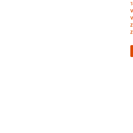
T
V
V
Z
Z