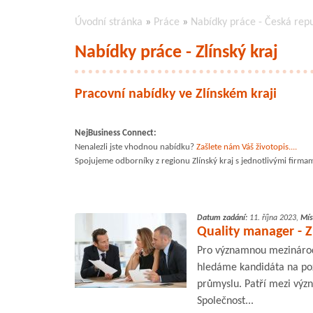
Úvodní stránka
»
Práce
»
Nabídky práce - Česká rep
Nabídky práce - Zlínský kraj
Pracovní nabídky ve Zlínském kraji
NejBusiness Connect:
Nenalezli jste vhodnou nabídku?
Zašlete nám Váš životopis....
Spojujeme odborníky z regionu Zlínský kraj s jednotlivými firma
Datum zadání:
11. října 2023,
Mís
Quality manager - Z
Pro významnou mezinárod
hledáme kandidáta na poz
průmyslu. Patří mezi výz
Společnost...