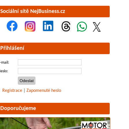
Sociální sítě NejBusiness.cz
Přihlášení
-mail:
eslo:
Registrace
|
Zapomenuté heslo
Doporučujeme