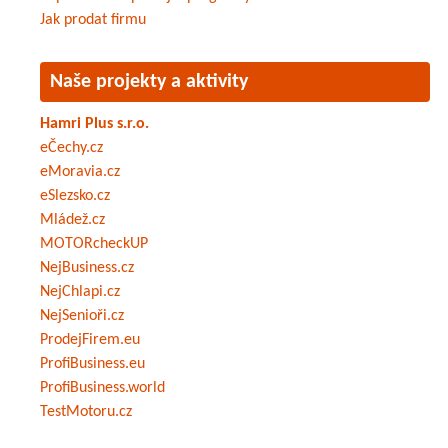
Jak prodat firmu
Naše projekty a aktivity
Hamri Plus s.r.o.
eČechy.cz
eMoravia.cz
eSlezsko.cz
Mládež.cz
MOTORcheckUP
NejBusiness.cz
NejChlapi.cz
NejSenioři.cz
ProdejFirem.eu
ProfiBusiness.eu
ProfiBusiness.world
TestMotoru.cz