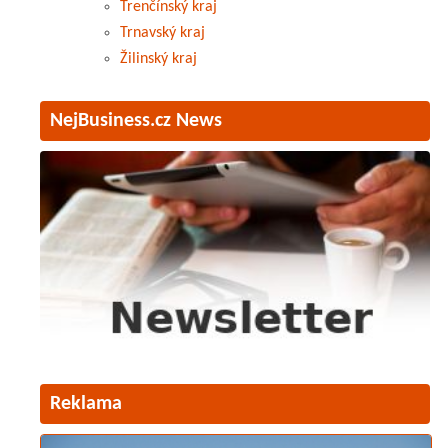
Trenčínský kraj
Trnavský kraj
Žilinský kraj
NejBusiness.cz News
Reklama