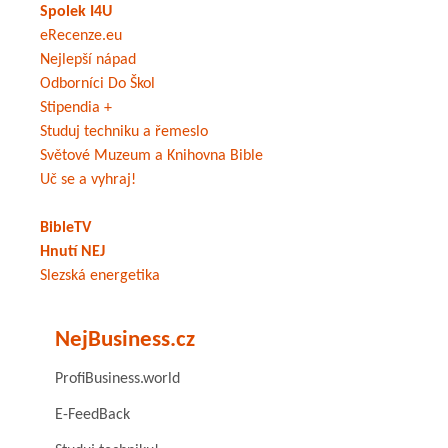
Spolek I4U
eRecenze.eu
Nejlepší nápad
Odborníci Do Škol
Stipendia +
Studuj techniku a řemeslo
Světové Muzeum a Knihovna Bible
Uč se a vyhraj!
BibleTV
Hnutí NEJ
Slezská energetika
NejBusiness.cz
ProfiBusiness.world
E-FeedBack