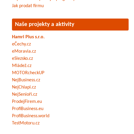
Jak prodat firmu
Naše projekty a aktivity
Hamri Plus s.r.o.
eČechy.cz
eMoravia.cz
eSlezsko.cz
Mládež.cz
MOTORcheckUP
NejBusiness.cz
NejChlapi.cz
NejSenioři.cz
ProdejFirem.eu
ProfiBusiness.eu
ProfiBusiness.world
TestMotoru.cz