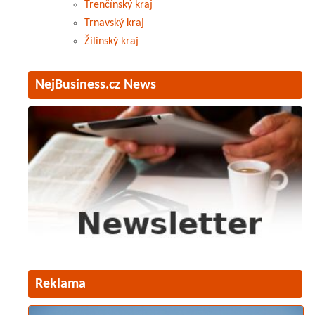
Trenčínský kraj
Trnavský kraj
Žilinský kraj
NejBusiness.cz News
Reklama