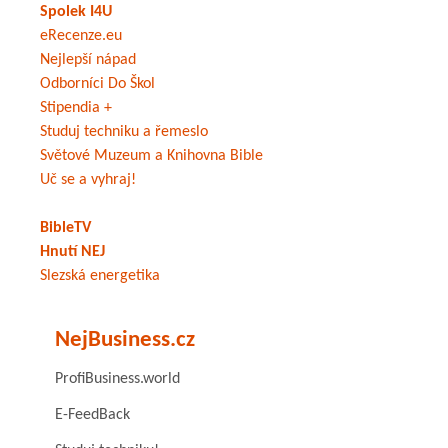
Spolek I4U
eRecenze.eu
Nejlepší nápad
Odborníci Do Škol
Stipendia +
Studuj techniku a řemeslo
Světové Muzeum a Knihovna Bible
Uč se a vyhraj!
BibleTV
Hnutí NEJ
Slezská energetika
NejBusiness.cz
ProfiBusiness.world
E-FeedBack