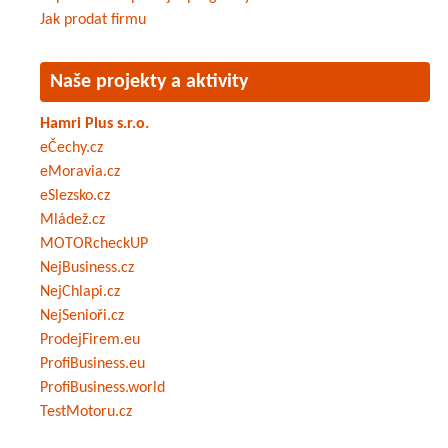
Jak prodat firmu
Naše projekty a aktivity
Hamri Plus s.r.o.
eČechy.cz
eMoravia.cz
eSlezsko.cz
Mládež.cz
MOTORcheckUP
NejBusiness.cz
NejChlapi.cz
NejSenioři.cz
ProdejFirem.eu
ProfiBusiness.eu
ProfiBusiness.world
TestMotoru.cz