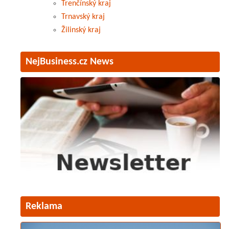
Trenčínský kraj
Trnavský kraj
Žilinský kraj
NejBusiness.cz News
Reklama