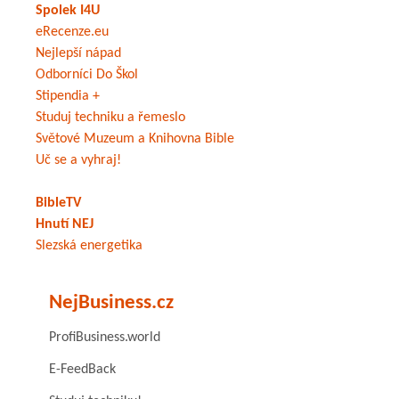
Spolek I4U
eRecenze.eu
Nejlepší nápad
Odborníci Do Škol
Stipendia +
Studuj techniku a řemeslo
Světové Muzeum a Knihovna Bible
Uč se a vyhraj!
BibleTV
Hnutí NEJ
Slezská energetika
NejBusiness.cz
ProfiBusiness.world
E-FeedBack