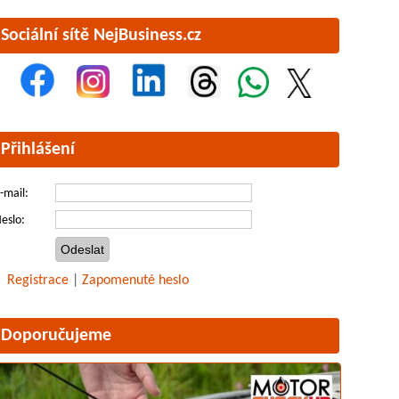
Sociální sítě NejBusiness.cz
Přihlášení
-mail:
eslo:
Registrace
|
Zapomenuté heslo
Doporučujeme