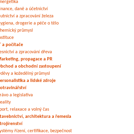
nergetika
inance, daně a účetnictví
utnictví a zpracování železa
ygiena, drogerie a péče o tělo
hemický průmysl
nstituce
T a počítače
esnictví a zpracování dřeva
arketing, propagace a PR
bchod a obchodní zastoupení
děvy a kožedělný průmysl
ersonalistika a lidské zdroje
otravinářství
rávo a legislativa
eality
port, relaxace a volný čas
tavebnictví, architektura a řemesla
trojírenství
ystémy řízení, certifikace, bezpečnost