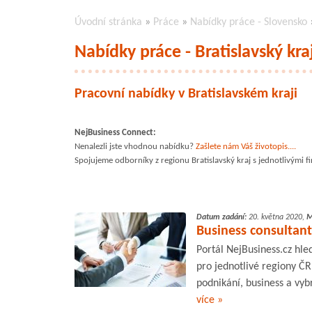
Úvodní stránka
»
Práce
»
Nabídky práce - Slovensko
Nabídky práce - Bratislavský kra
Pracovní nabídky v Bratislavském kraji
NejBusiness Connect:
Nenalezli jste vhodnou nabídku?
Zašlete nám Váš životopis....
Spojujeme odborníky z regionu Bratislavský kraj s jednotlivými f
Datum zadání:
20. května 2020,
M
Business consultant
Portál NejBusiness.cz hle
pro jednotlivé regiony ČR
podnikání, business a vyb
více »