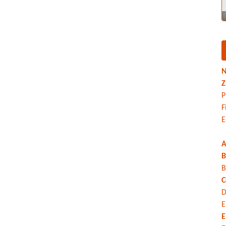
N
Z
P
F
E
A
B
B
C
D
E
E