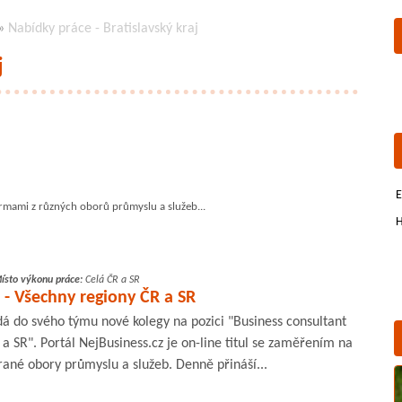
»
Nabídky práce - Bratislavský kraj
j
E
irmami z různých oborů průmyslu a služeb...
H
ísto výkonu práce:
Celá ČR a SR
 - Všechny regiony ČR a SR
dá do svého týmu nové kolegy na pozici "Business consultant
 a SR". Portál NejBusiness.cz je on-line titul se zaměřením na
rané obory průmyslu a služeb. Denně přináší...