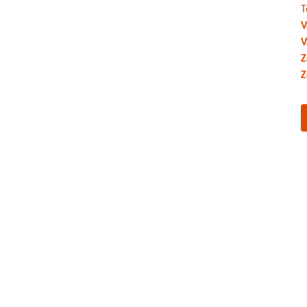
T
V
V
Z
Z