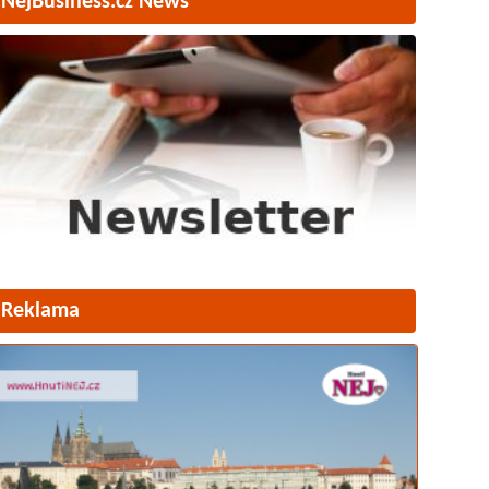
NejBusiness.cz News
Reklama