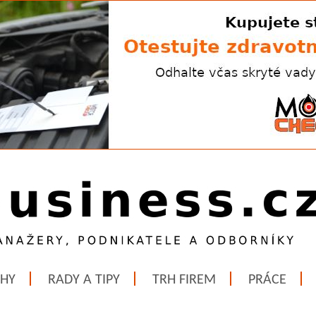
ĚHY
RADY A TIPY
TRH FIREM
PRÁCE