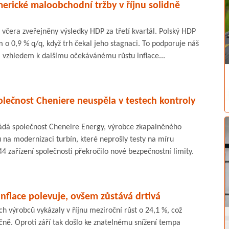
erické maloobchodní tržby v říjnu solidně
včera zveřejněny výsledky HDP za třetí kvartál. Polský HDP
m o 0,9 % q/q, když trh čekal jeho stagnaci. To podporuje náš
a vzhledem k dalšímu očekávánému růstu inflace...
olečnost Cheniere neuspěla v testech kontroly
ádá společnost Cheneire Energy, výrobce zkapalněného
 na modernizaci turbín, které neprošly testy na míru
44 zařízení společnosti překročilo nové bezpečnostní limity.
inflace polevuje, ovšem zůstává drtivá
 výrobců vykázaly v říjnu meziroční růst o 24,1 %, což
ně. Oproti září tak došlo ke znatelnému snížení tempa