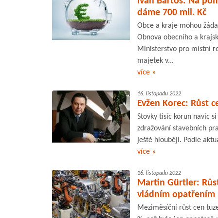
Ivan Bartoš: Na po
dáme 700 mil. Kč
Obce a kraje mohou žádat
Obnova obecního a krajsk
Ministerstvo pro místní ro
majetek v...
více »
16. listopadu 2022
Evžen Korec: Růst c
Stovky tisíc korun navíc s
zdražování stavebních pr
ještě hlouběji. Podle aktu
více »
16. listopadu 2022
Martin Gürtler: Růs
vládním opatřením
Meziměsíční růst cen tuz