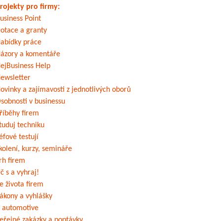
rojekty pro firmy:
usiness Point
otace a granty
abídky práce
ázory a komentáře
ejBusiness Help
ewsletter
ovinky a zajímavosti z jednotlivých oborů
sobnosti v businessu
říběhy firem
tuduj techniku
éfové testují
kolení, kurzy, semináře
rh firem
č s a vyhraj!
e života firem
ákony a vyhlášky
 automotive
eřejné zakázky a poptávky