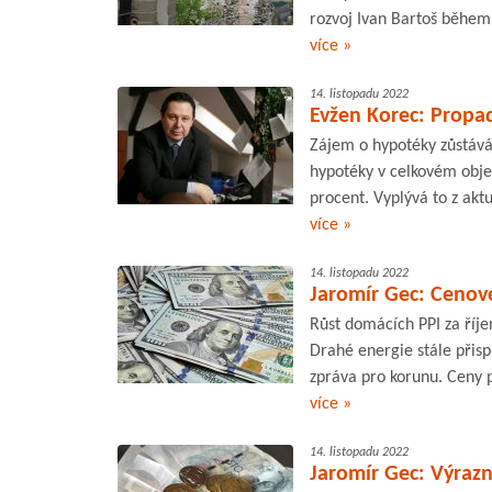
rozvoj Ivan Bartoš během
více »
14. listopadu 2022
Evžen Korec: Propa
Zájem o hypotéky zůstává
hypotéky v celkovém obje
procent. Vyplývá to z akt
více »
14. listopadu 2022
Jaromír Gec: Cenové
Růst domácích PPI za říjen
Drahé energie stále přispí
zpráva pro korunu. Ceny p
více »
14. listopadu 2022
Jaromír Gec: Výrazný