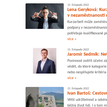
15. listopadu 2022
Lena Geryková: Kurz
v nezaměstnanosti n
Kurzarbeit může zaměstna
podpory v nezaměstnanosti
potřebuje kvalifikované pra
více »
15. listopadu 2022
Jaromír Sedmík: Net
Povinnost ověřit účetní z
vědět, do které kategorie
nebo nesplňujete kritéria
více »
15. listopadu 2022
Ivan Bartoš: Cestov
Větší udržitelnost a odoln
běžný život lidí. I o tom 