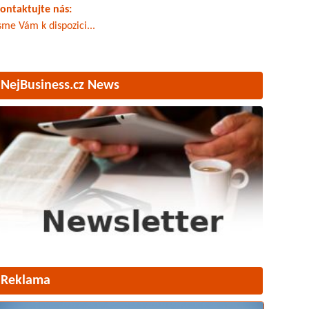
ontaktujte nás:
sme Vám k dispozici...
NejBusiness.cz News
Reklama