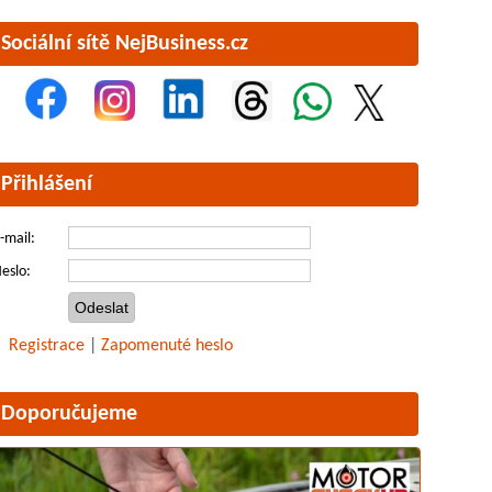
Sociální sítě NejBusiness.cz
Přihlášení
-mail:
eslo:
Registrace
|
Zapomenuté heslo
Doporučujeme