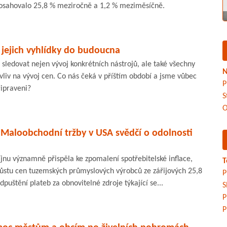
dosahovalo 25,8 % meziročně a 1,2 % meziměsíčně.
a jejich vyhlídky do budoucna
é sledovat nejen vývoj konkrétních nástrojů, ale také všechny
N
 vliv na vývoj cen. Co nás čeká v příštím období a jsme vůbec
P
ipraveni?
S
O
 Maloobchodní tržby v USA svědčí o odolnosti
říjnu významně přispěla ke zpomalení spotřebitelské inflace,
T
růstu cen tuzemských průmyslových výrobců ze zářijových 25,8
P
dpuštění plateb za obnovitelné zdroje týkající se...
S
P
P