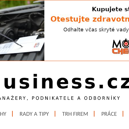
ĚHY
RADY A TIPY
TRH FIREM
PRÁCE