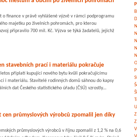
moc městům a obcím po živelních pohromách
P
B
 o finance v právě vyhlášené výzvě v rámci podprogramu
D
ého majetku po živelních pohromách, pro kterou
N
zvoj připravilo 700 mil. Kč. Výzva se týká žadatelů, jejichž
N
N
N
N
O
en stavebních prací i materiálu pokračuje
P
i letos připlatí kupující nového bytu kvůli pokračujícímu
S
ací i materiálu. Stavitelé rodinných domů sáhnou do kapsy
Š
álních dat Českého statistického úřadu (ČSÚ) vzrostly...
Š
T
U
t cen průmyslových výrobců zpomalil jen díky
Z
Z
V
emských průmyslových výrobců v říjnu zpomalil z 1,2 % na 0,6
V