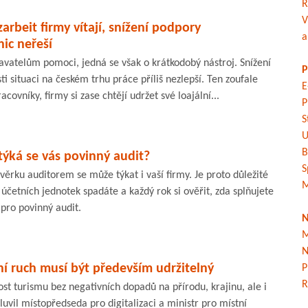
R
V
arbeit firmy vítají, snížení podpory
a
ic neřeší
vatelům pomoci, jedná se však o krátkodobý nástroj. Snížení
P
 situaci na českém trhu práce příliš nezlepší. Ten zoufale
E
covníky, firmy si zase chtějí udržet své loajální...
P
S
U
B
ýká se vás povinný audit?
S
ávěrku auditorem se může týkat i vaší firmy. Je proto důležité
M
 účetních jednotek spadáte a každý rok si ověřit, zda splňujete
 pro povinný audit.
N
M
N
ní ruch musí být především udržitelný
P
R
ost turismu bez negativních dopadů na přírodu, krajinu, ale i
mluvil místopředseda pro digitalizaci a ministr pro místní