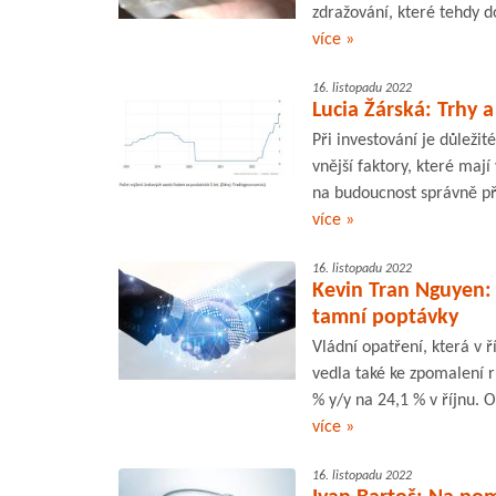
zdražování, které tehdy 
více »
16. listopadu 2022
Lucia Žárská: Trhy 
Při investování je důležit
vnější faktory, které mají
na budoucnost správně př
více »
16. listopadu 2022
Kevin Tran Nguyen:
tamní poptávky
Vládní opatření, která v 
vedla také ke zpomalení 
% y/y na 24,1 % v říjnu. O
více »
16. listopadu 2022