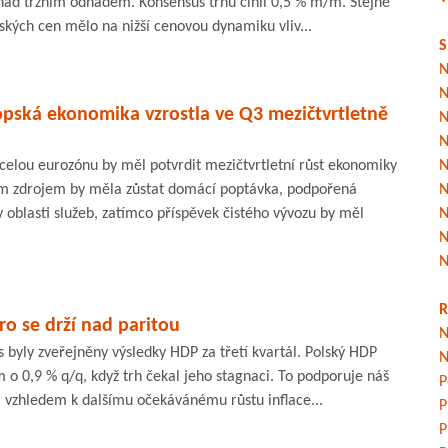
 nad tržním odhadem. Konsensus trhu činil 0,5 % m/m. Stejně
lských cen mělo na nižší cenovou dynamiku vliv...
S
N
N
opská ekonomika vzrostla ve Q3 mezičtvrtletně
N
N
elou eurozónu by měl potvrdit mezičtvrtletní růst ekonomiky
N
ním zdrojem by měla zůstat domácí poptávka, podpořená
N
oblasti služeb, zatímco příspěvek čistého vývozu by měl
N
N
N
R
ro se drží nad paritou
N
byly zveřejněny výsledky HDP za třetí kvartál. Polský HDP
N
m o 0,9 % q/q, když trh čekal jeho stagnaci. To podporuje náš
P
a vzhledem k dalšímu očekávánému růstu inflace...
P
P