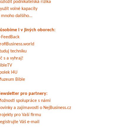
ozložit podnikatelská rizika
yužít volné kapacity
 mnoho dalšího...
ůsobíme i v jiných oborech:
-FeedBack
rofiBusiness.world
tuduj techniku
č s a vyhraj!
ibleTV
polek I4U
uzeum Bible
ewsletter pro partnery:
ožnosti spolupráce s námi
ovinky a zajímavosti o NejBusiness.cz
rojekty pro Vaší firmu
egistrujte Váš e-mail