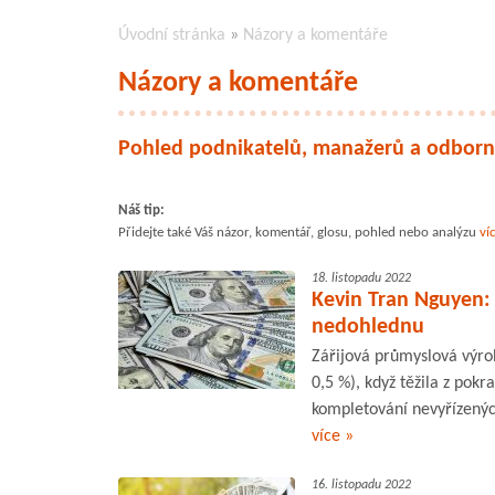
Úvodní stránka
»
Názory a komentáře
Názory a komentáře
Pohled podnikatelů, manažerů a odborn
Náš tip:
Přidejte také Váš názor, komentář, glosu, pohled nebo analýzu
ví
18. listopadu 2022
Kevin Tran Nguyen:
nedohlednu
Zářijová průmyslová výro
0,5 %), když těžila z pok
kompletování nevyřízenýc
více »
16. listopadu 2022