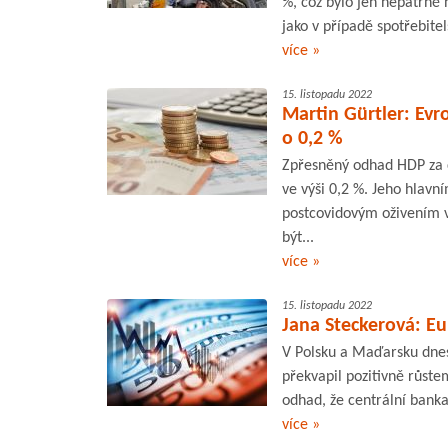
%, což bylo jen nepatrně
jako v případě spotřebite
více »
15. listopadu 2022
Martin Gürtler: Evr
o 0,2 %
Zpřesněný odhad HDP za c
ve výši 0,2 %. Jeho hlav
postcovidovým oživením v 
být...
více »
15. listopadu 2022
Jana Steckerová: Eu
V Polsku a Maďarsku dnes 
překvapil pozitivně růste
odhad, že centrální bank
více »