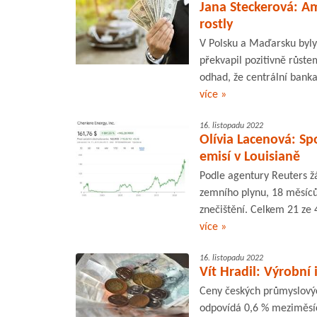
Jana Steckerová: Am
rostly
V Polsku a Maďarsku byly 
překvapil pozitivně růste
odhad, že centrální bank
více »
16. listopadu 2022
Olívia Lacenová: Sp
emisí v Louisianě
Podle agentury Reuters ž
zemního plynu, 18 měsíců
znečištění. Celkem 21 ze 
více »
16. listopadu 2022
Vít Hradil: Výrobní 
Ceny českých průmyslových
odpovídá 0,6 % meziměsíč