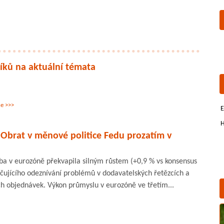
íků na aktuální témata
ce >>>
E
H
 Obrat v měnové politice Fedu prozatím v
ba v eurozóně překvapila silným růstem (+0,9 % vs konsensus
račujícího odeznívání problémů v dodavatelských řetězcích a
h objednávek. Výkon průmyslu v eurozóně ve třetím...