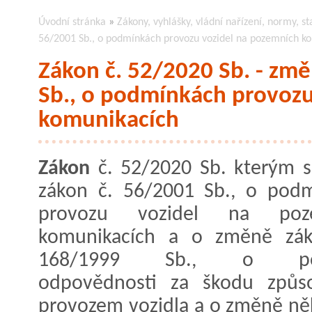
Úvodní stránka
»
Zákony, vyhlášky, vládní nařízení, normy, st
56/2001 Sb., o podmínkách provozu vozidel na pozemních k
Zákon č. 52/2020 Sb. - zm
Sb., o podmínkách provozu
komunikacích
Zákon
č. 52/2020 Sb. kterým 
zákon č. 56/2001 Sb., o pod
provozu vozidel na poz
komunikacích a o změně zák
168/1999 Sb., o poji
odpovědnosti za škodu způs
provozem vozidla a o změně něk