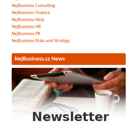
NejBusiness Consulting
NejBusiness Finance
NejBusiness Help
NejBusiness HR
NejBusiness PR
NejBusiness Risks and Strategy
NejBusiness.cz News