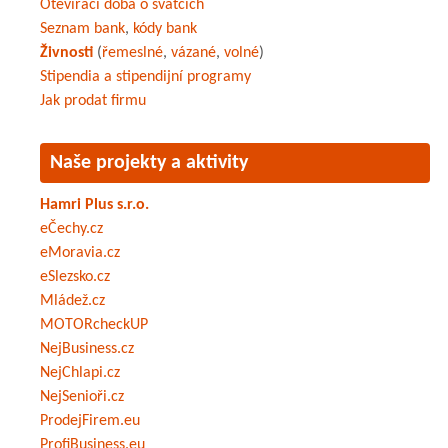
Otevírací doba o svátcích
Seznam bank
,
kódy bank
Živnosti
(
řemeslné
,
vázané
,
volné
)
Stipendia a stipendijní programy
Jak prodat firmu
Naše projekty a aktivity
Hamri Plus s.r.o.
eČechy.cz
eMoravia.cz
eSlezsko.cz
Mládež.cz
MOTORcheckUP
NejBusiness.cz
NejChlapi.cz
NejSenioři.cz
ProdejFirem.eu
ProfiBusiness.eu