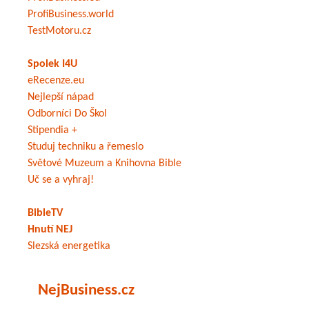
ProfiBusiness.world
TestMotoru.cz
Spolek I4U
eRecenze.eu
Nejlepší nápad
Odborníci Do Škol
Stipendia +
Studuj techniku a řemeslo
Světové Muzeum a Knihovna Bible
Uč se a vyhraj!
BibleTV
Hnutí NEJ
Slezská energetika
NejBusiness.cz