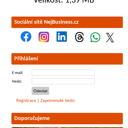
Velikost: 1,39 MB
Sociální sítě NejBusiness.cz
Přihlášení
E-mail:
Heslo:
Registrace
|
Zapomenuté heslo
Doporučujeme