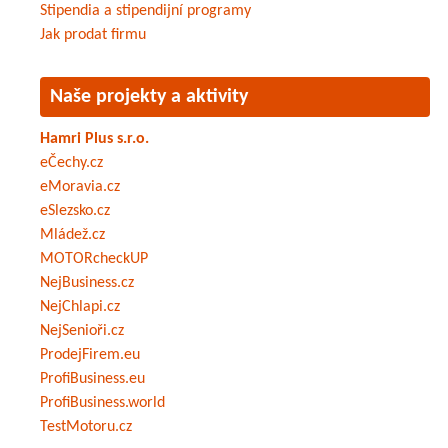
Stipendia a stipendijní programy
Jak prodat firmu
Naše projekty a aktivity
Hamri Plus s.r.o.
eČechy.cz
eMoravia.cz
eSlezsko.cz
Mládež.cz
MOTORcheckUP
NejBusiness.cz
NejChlapi.cz
NejSenioři.cz
ProdejFirem.eu
ProfiBusiness.eu
ProfiBusiness.world
TestMotoru.cz