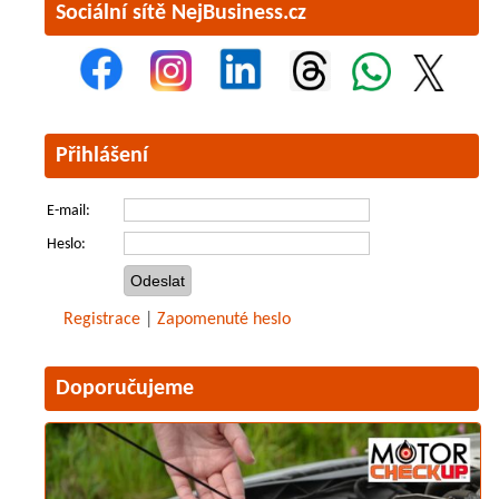
Sociální sítě NejBusiness.cz
Přihlášení
E-mail:
Heslo:
Registrace
|
Zapomenuté heslo
Doporučujeme