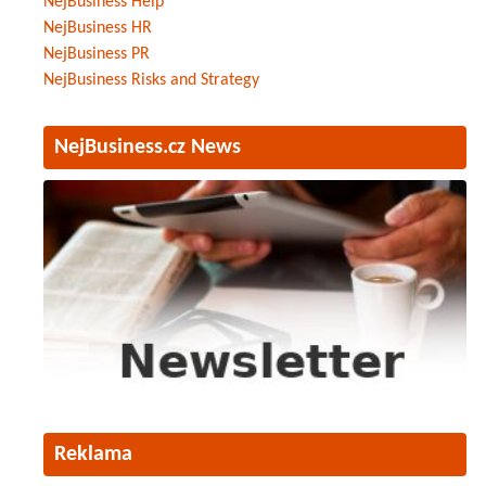
NejBusiness Help
NejBusiness HR
NejBusiness PR
NejBusiness Risks and Strategy
NejBusiness.cz News
Reklama