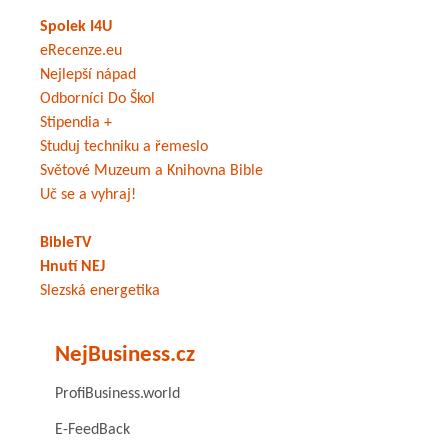
Spolek I4U
eRecenze.eu
Nejlepší nápad
Odborníci Do Škol
Stipendia +
Studuj techniku a řemeslo
Světové Muzeum a Knihovna Bible
Uč se a vyhraj!
BibleTV
Hnutí NEJ
Slezská energetika
NejBusiness.cz
ProfiBusiness.world
E-FeedBack