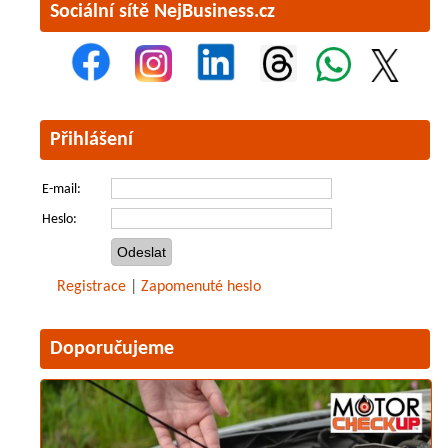
Sociální sítě NejBusiness.cz
Přihlášení
E-mail:
Heslo:
Registrace
|
Zapomenuté heslo
Doporučujeme