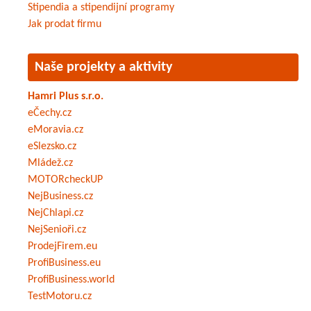
Stipendia a stipendijní programy
Jak prodat firmu
Naše projekty a aktivity
Hamri Plus s.r.o.
eČechy.cz
eMoravia.cz
eSlezsko.cz
Mládež.cz
MOTORcheckUP
NejBusiness.cz
NejChlapi.cz
NejSenioři.cz
ProdejFirem.eu
ProfiBusiness.eu
ProfiBusiness.world
TestMotoru.cz