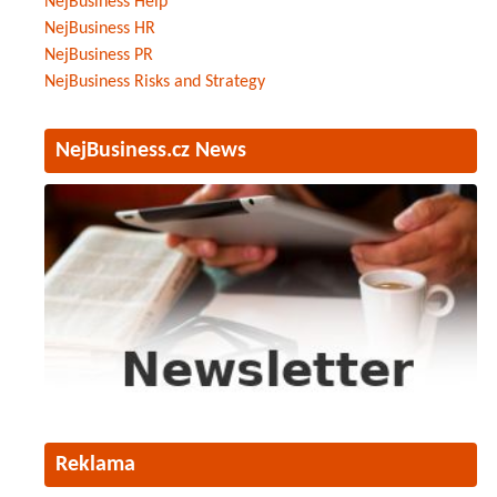
NejBusiness Help
NejBusiness HR
NejBusiness PR
NejBusiness Risks and Strategy
NejBusiness.cz News
Reklama