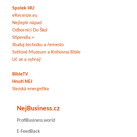
Spolek I4U
eRecenze.eu
Nejlepší nápad
Odborníci Do Škol
Stipendia +
Studuj techniku a řemeslo
Světové Muzeum a Knihovna Bible
Uč se a vyhraj!
BibleTV
Hnutí NEJ
Slezská energetika
NejBusiness.cz
ProfiBusiness.world
E-FeedBack