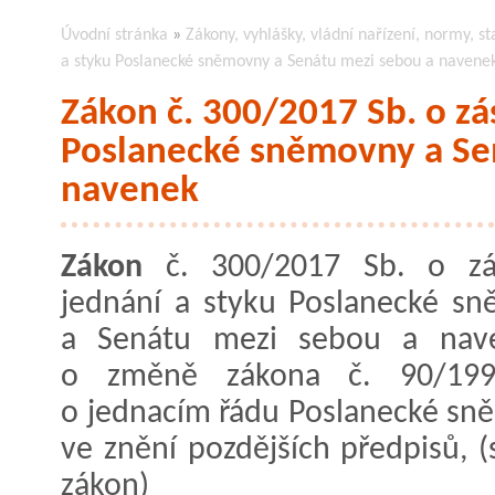
Úvodní stránka
»
Zákony, vyhlášky, vládní nařízení, normy, st
a styku Poslanecké sněmovny a Senátu mezi sebou a navene
Zákon č. 300/2017 Sb. o zá
Poslanecké sněmovny a Se
navenek
Zákon
č. 300/2017 Sb. o zá
jednání a styku Poslanecké s
a Senátu mezi sebou a nav
o změně zákona č. 90/199
o jednacím řádu Poslanecké sn
ve znění pozdějších předpisů, (
zákon)