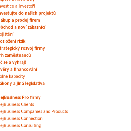
nvestice a investoři
nvestujte do našich projektů
ákup a prodej firem
bchod a noví zákaznící
ojištění
ozložení rizik
trategický rozvoj firmy
rh zaměstnanců
č se a vyhraj!
věry a financování
olné kapacity
ákony a jiná legislativa
ejBusiness Pro firmy
ejBusiness Clients
ejBusiness Companies and Products
ejBusiness Connection
ejBusiness Consulting