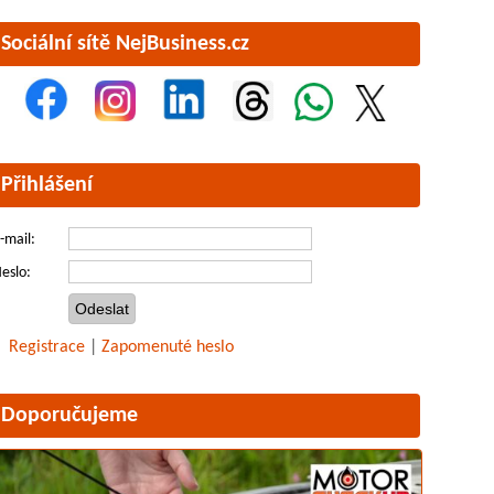
Sociální sítě NejBusiness.cz
Přihlášení
-mail:
eslo:
Registrace
|
Zapomenuté heslo
Doporučujeme