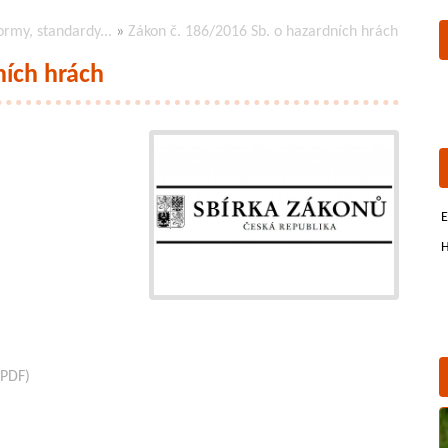
ormy, standardy...
»
Zákon č. 186/2016 Sb. o hazardních hrách
ních hrách
E
H
PDF)