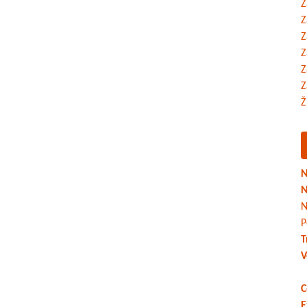
Z
Z
Z
Z
Z
Z
Ž
N
N
N
P
T
V
C
E