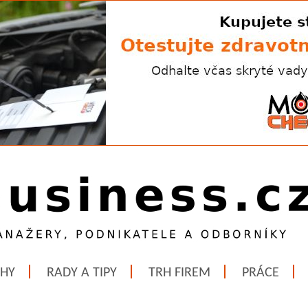
ĚHY
RADY A TIPY
TRH FIREM
PRÁCE