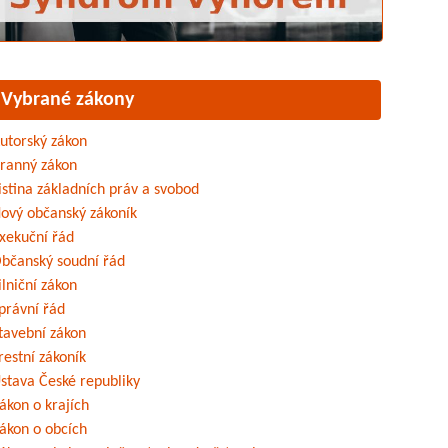
Vybrané zákony
utorský zákon
ranný zákon
istina základních práv a svobod
ový občanský zákoník
xekuční řád
bčanský soudní řád
ilniční zákon
právní řád
tavební zákon
restní zákoník
stava České republiky
ákon o krajích
ákon o obcích