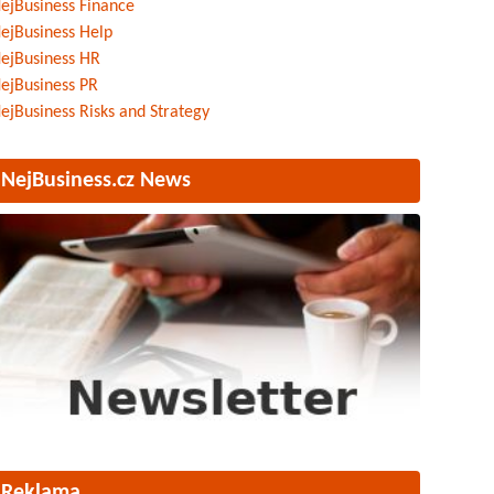
ejBusiness Finance
ejBusiness Help
ejBusiness HR
ejBusiness PR
ejBusiness Risks and Strategy
NejBusiness.cz News
Reklama