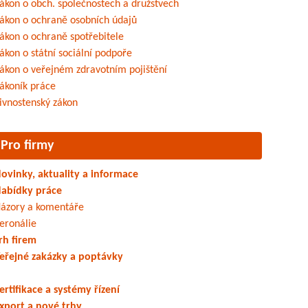
ákon o obch. společnostech a družstvech
ákon o ochraně osobních údajů
ákon o ochraně spotřebitele
ákon o státní sociální podpoře
ákon o veřejném zdravotním pojištění
ákoník práce
ivnostenský zákon
Pro firmy
ovinky, aktuality a informace
abídky práce
ázory a komentáře
eronálie
rh firem
eřejné zakázky a poptávky
ertifikace a systémy řízení
xport a nové trhy