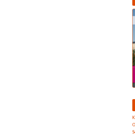
K
O
S