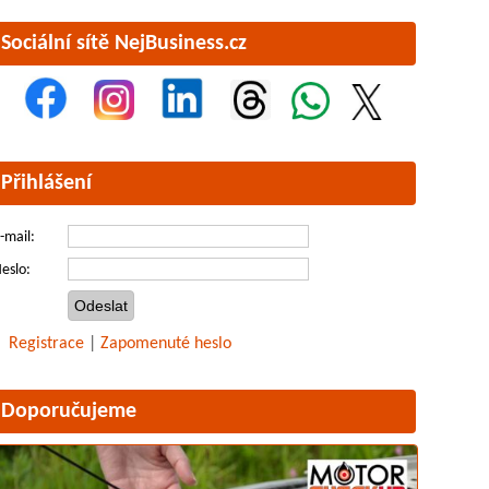
Sociální sítě NejBusiness.cz
Přihlášení
-mail:
eslo:
Registrace
|
Zapomenuté heslo
Doporučujeme