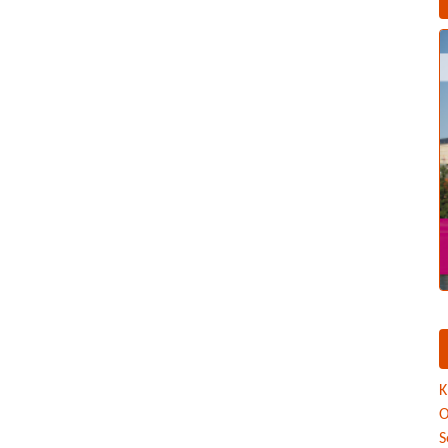
K
O
S