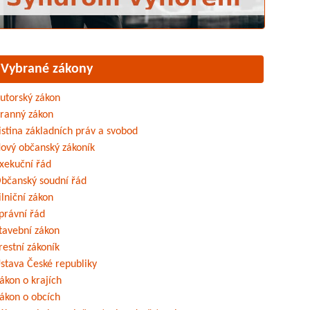
Vybrané zákony
utorský zákon
ranný zákon
istina základních práv a svobod
ový občanský zákoník
xekuční řád
bčanský soudní řád
ilniční zákon
právní řád
tavební zákon
restní zákoník
stava České republiky
ákon o krajích
ákon o obcích