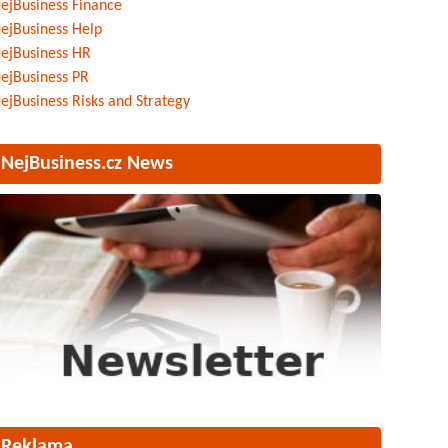
ejBusiness Finance
ejBusiness Help
ejBusiness HR
ejBusiness PR
ejBusiness Risks and Strategy
NejBusiness.cz News
Reklama