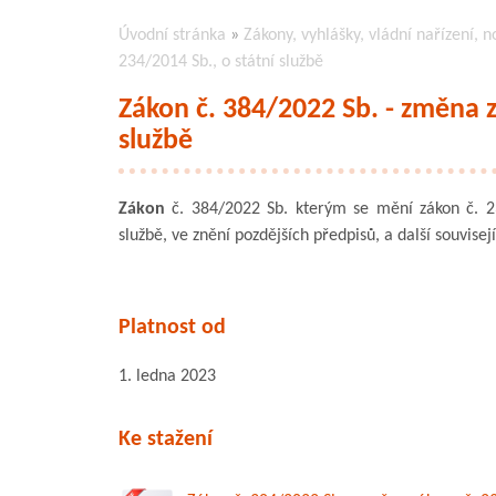
Úvodní stránka
»
Zákony, vyhlášky, vládní nařízení, n
234/2014 Sb., o státní službě
Zákon č. 384/2022 Sb. - změna z
službě
Zákon
č. 384/2022 Sb. kterým se mění zákon č. 23
službě, ve znění pozdějších předpisů, a další souvisej
Platnost od
1. ledna 2023
Ke stažení