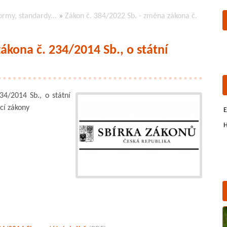
ormy, standardy...
»
Zákon č. 384/2022 Sb. - změna zákona č.
ákona č. 234/2014 Sb., o státní
4/2014 Sb., o státní
ící zákony
E
H