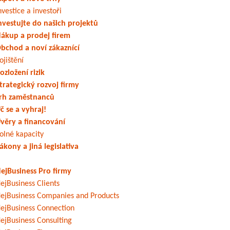
nvestice a investoři
nvestujte do našich projektů
ákup a prodej firem
bchod a noví zákaznící
ojištění
ozložení rizik
trategický rozvoj firmy
rh zaměstnanců
č se a vyhraj!
věry a financování
olné kapacity
ákony a jiná legislativa
ejBusiness Pro firmy
ejBusiness Clients
ejBusiness Companies and Products
ejBusiness Connection
ejBusiness Consulting