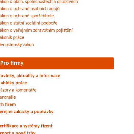
ákon o obch. společnostech a družstvech
ákon o ochraně osobních údajů
ákon o ochraně spotřebitele
ákon o státní sociální podpoře
ákon o veřejném zdravotním pojištění
ákoník práce
ivnostenský zákon
Pro firmy
ovinky, aktuality a informace
abídky práce
ázory a komentáře
eronálie
rh firem
eřejné zakázky a poptávky
ertifikace a systémy řízení
xport a nové trhy