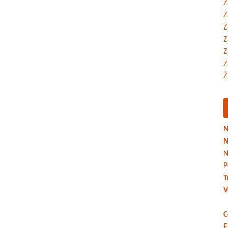
Z
Z
Z
Z
Z
Z
Ž
N
N
N
P
T
V
C
E