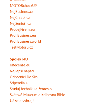
Mládež.cz
MOTORcheckUP
NejBusiness.cz
NejChlapi.cz
NejSenioři.cz
ProdejFirem.eu
ProfiBusiness.eu
ProfiBusiness.world
TestMotoru.cz
Spolek I4U
eRecenze.eu
Nejlepší nápad
Odborníci Do Škol
Stipendia +
Studuj techniku a řemeslo
Světové Muzeum a Knihovna Bible
Uč se a vyhraj!