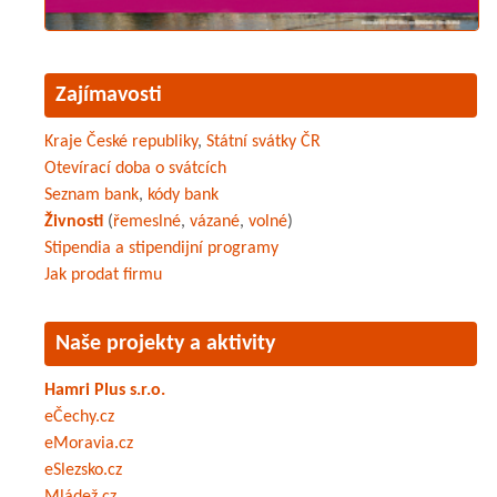
Zajímavosti
Kraje České republiky
,
Státní svátky ČR
Otevírací doba o svátcích
Seznam bank
,
kódy bank
Živnosti
(
řemeslné
,
vázané
,
volné
)
Stipendia a stipendijní programy
Jak prodat firmu
Naše projekty a aktivity
Hamri Plus s.r.o.
eČechy.cz
eMoravia.cz
eSlezsko.cz