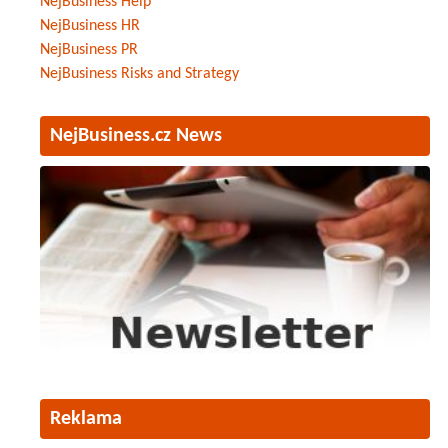
NejBusiness Help
NejBusiness HR
NejBusiness PR
NejBusiness Risks and Strategy
NejBusiness.cz News
Reklama