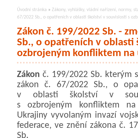
Úvodní stránka
»
Zákony, vyhlášky, vládní nařízení, normy, st
67/2022 Sb., o opatřeních v oblasti školství v souvislosti s 
Zákon č. 199/2022 Sb. - z
Sb., o opatřeních v oblasti 
ozbrojeným konfliktem na 
Zákon
č. 199/2022 Sb. kterým 
zákon č. 67/2022 Sb., o opa
v oblasti školství v souvi
s ozbrojeným konfliktem na
Ukrajiny vyvolaným invazí vojs
federace, ve znění zákona č. 1
Sb.