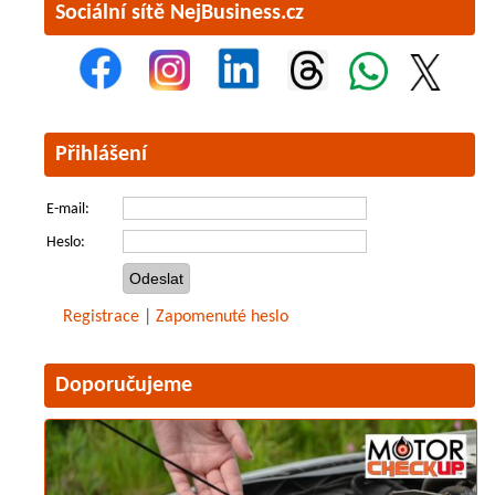
Sociální sítě NejBusiness.cz
Přihlášení
E-mail:
Heslo:
Registrace
|
Zapomenuté heslo
Doporučujeme