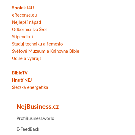
Spolek I4U
eRecenze.eu
Nejlepší nápad
Odborníci Do Škol
Stipendia +
Studuj techniku a řemeslo
Světové Muzeum a Knihovna Bible
Uč se a vyhraj!
BibleTV
Hnutí NEJ
Slezská energetika
NejBusiness.cz
ProfiBusiness.world
E-FeedBack