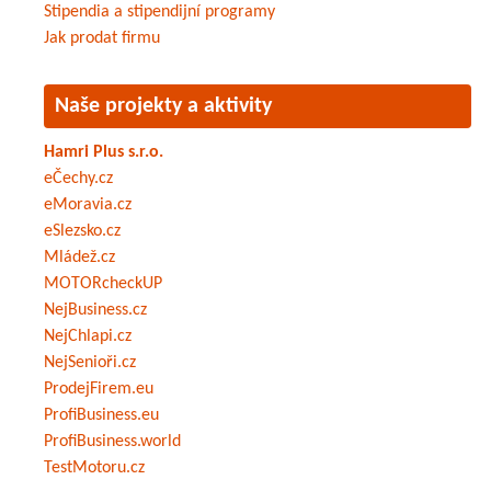
Stipendia a stipendijní programy
Jak prodat firmu
Naše projekty a aktivity
Hamri Plus s.r.o.
eČechy.cz
eMoravia.cz
eSlezsko.cz
Mládež.cz
MOTORcheckUP
NejBusiness.cz
NejChlapi.cz
NejSenioři.cz
ProdejFirem.eu
ProfiBusiness.eu
ProfiBusiness.world
TestMotoru.cz