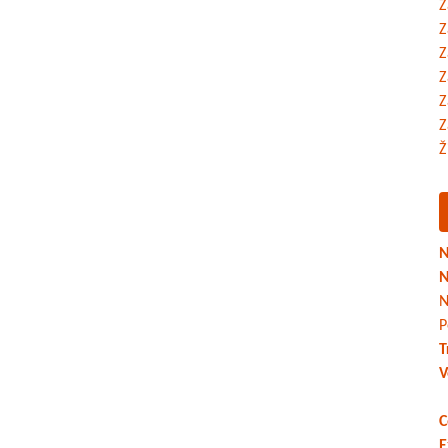
Z
Z
Z
Z
Z
Z
Ž
N
N
N
P
T
V
C
E