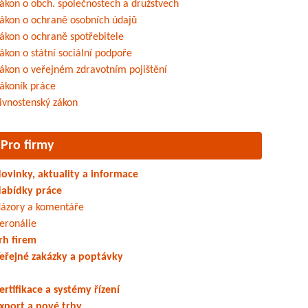
ákon o obch. společnostech a družstvech
ákon o ochraně osobních údajů
ákon o ochraně spotřebitele
ákon o státní sociální podpoře
ákon o veřejném zdravotním pojištění
ákoník práce
ivnostenský zákon
Pro firmy
ovinky, aktuality a informace
abídky práce
ázory a komentáře
eronálie
rh firem
eřejné zakázky a poptávky
ertifikace a systémy řízení
xport a nové trhy