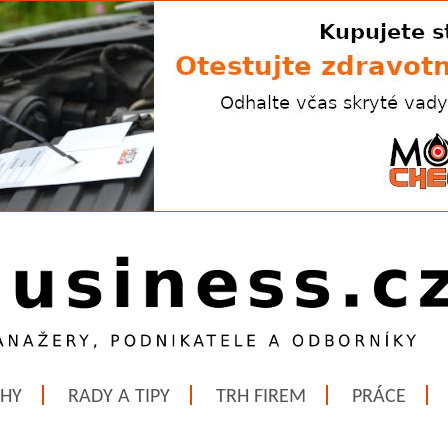
ĚHY
RADY A TIPY
TRH FIREM
PRÁCE