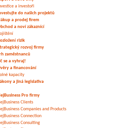
nvestice a investoři
nvestujte do našich projektů
ákup a prodej firem
bchod a noví zákaznící
ojištění
ozložení rizik
trategický rozvoj firmy
rh zaměstnanců
č se a vyhraj!
věry a financování
olné kapacity
ákony a jiná legislativa
ejBusiness Pro firmy
ejBusiness Clients
ejBusiness Companies and Products
ejBusiness Connection
ejBusiness Consulting