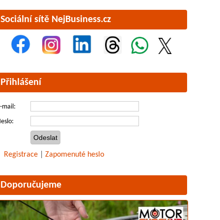
Sociální sítě NejBusiness.cz
Přihlášení
-mail:
eslo:
Registrace
|
Zapomenuté heslo
Doporučujeme