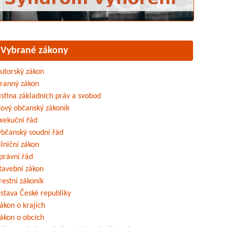
Vybrané zákony
utorský zákon
ranný zákon
istina základních práv a svobod
ový občanský zákoník
xekuční řád
bčanský soudní řád
ilniční zákon
právní řád
tavební zákon
restní zákoník
stava České republiky
ákon o krajích
ákon o obcích