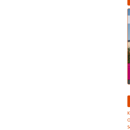
K
O
S