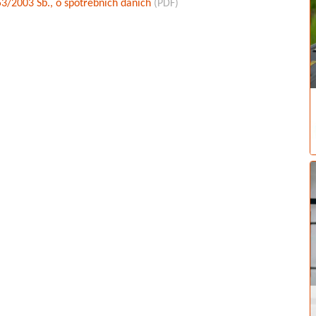
53/2003 Sb., o spotřebních daních
(PDF)