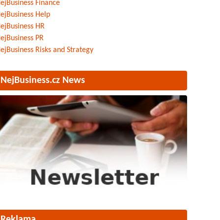
ejBusiness Finance
ejBusiness Help
ejBusiness HR
ejBusiness PR
ejBusiness Risks and Strategy
NejBusiness.cz News
Reklama