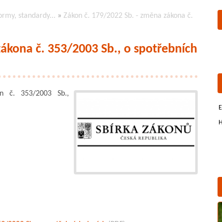
ormy, standardy...
»
Zákon č. 179/2022 Sb. - změna zákona č.
zákona č. 353/2003 Sb., o spotřebních
 č. 353/2003 Sb.,
E
H