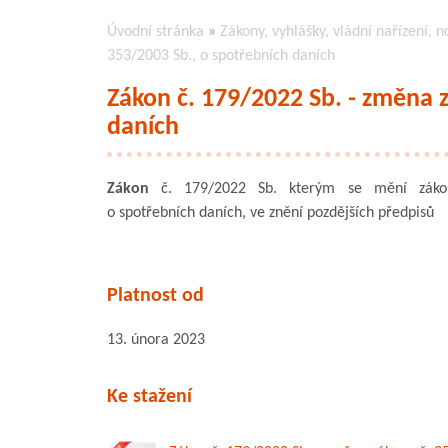
Úvodní stránka
»
Zákony, vyhlášky, vládní nařízení, n
353/2003 Sb., o spotřebních daních
Zákon č. 179/2022 Sb. - změna 
daních
Zákon
č. 179/2022 Sb. kterým se mění zákon
o spotřebních daních, ve znění pozdějších předpisů
Platnost od
13. února 2023
Ke stažení