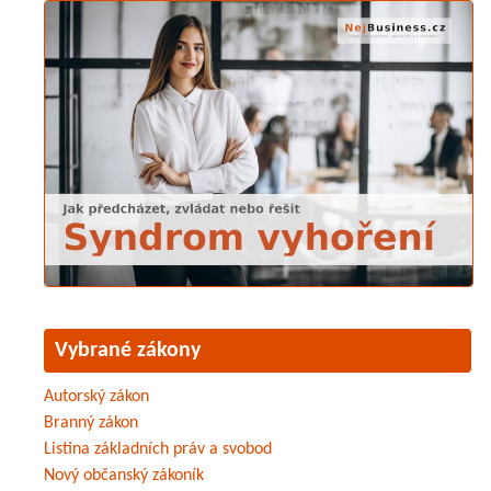
Vybrané zákony
Autorský zákon
Branný zákon
Listina základních práv a svobod
Nový občanský zákoník