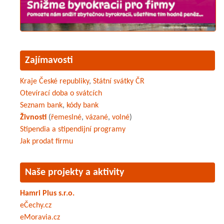
Zajímavosti
Kraje České republiky
,
Státní svátky ČR
Otevírací doba o svátcích
Seznam bank
,
kódy bank
Živnosti
(
řemeslné
,
vázané
,
volné
)
Stipendia a stipendijní programy
Jak prodat firmu
Naše projekty a aktivity
Hamri Plus s.r.o.
eČechy.cz
eMoravia.cz