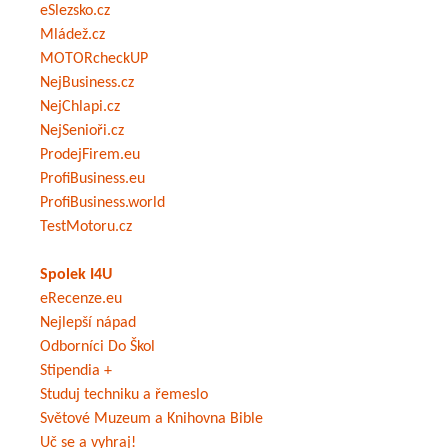
eSlezsko.cz
Mládež.cz
MOTORcheckUP
NejBusiness.cz
NejChlapi.cz
NejSenioři.cz
ProdejFirem.eu
ProfiBusiness.eu
ProfiBusiness.world
TestMotoru.cz
Spolek I4U
eRecenze.eu
Nejlepší nápad
Odborníci Do Škol
Stipendia +
Studuj techniku a řemeslo
Světové Muzeum a Knihovna Bible
Uč se a vyhraj!