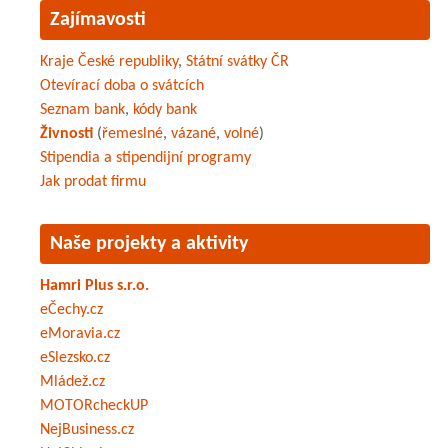
Zajímavosti
Kraje České republiky
,
Státní svátky ČR
Otevírací doba o svátcích
Seznam bank
,
kódy bank
Živnosti
(
řemeslné
,
vázané
,
volné
)
Stipendia a stipendijní programy
Jak prodat firmu
Naše projekty a aktivity
Hamri Plus s.r.o.
eČechy.cz
eMoravia.cz
eSlezsko.cz
Mládež.cz
MOTORcheckUP
NejBusiness.cz