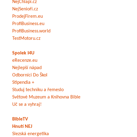
NejChlapi.cz
NejSenioři.cz
ProdejFirem.eu
ProfiBusiness.eu
ProfiBusiness.world
TestMotoru.cz
Spolek I4U
eRecenze.eu
Nejlepší nápad
Odborníci Do Škol
Stipendia +
Studuj techniku a řemeslo
Světové Muzeum a Knihovna Bible
Uč se a vyhraj!
BibleTV
Hnutí NEJ
Slezská energetika