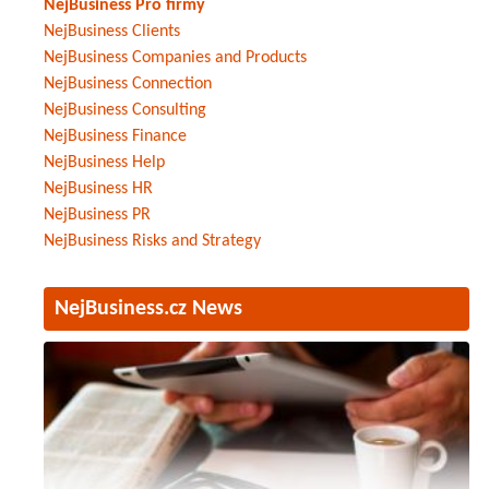
NejBusiness Pro firmy
NejBusiness Clients
NejBusiness Companies and Products
NejBusiness Connection
NejBusiness Consulting
NejBusiness Finance
NejBusiness Help
NejBusiness HR
NejBusiness PR
NejBusiness Risks and Strategy
NejBusiness.cz News