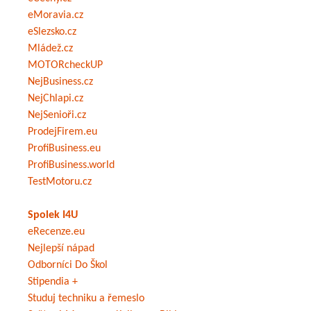
eMoravia.cz
eSlezsko.cz
Mládež.cz
MOTORcheckUP
NejBusiness.cz
NejChlapi.cz
NejSenioři.cz
ProdejFirem.eu
ProfiBusiness.eu
ProfiBusiness.world
TestMotoru.cz
Spolek I4U
eRecenze.eu
Nejlepší nápad
Odborníci Do Škol
Stipendia +
Studuj techniku a řemeslo