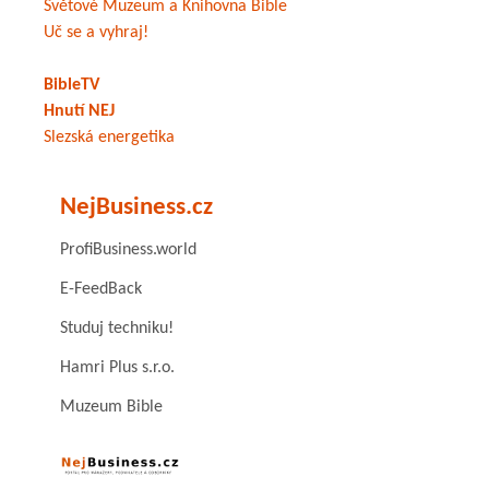
Světové Muzeum a Knihovna Bible
Uč se a vyhraj!
BibleTV
Hnutí NEJ
Slezská energetika
NejBusiness.cz
ProfiBusiness.world
E-FeedBack
Studuj techniku!
Hamri Plus s.r.o.
Muzeum Bible