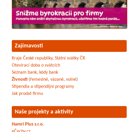
Zajímavosti
Kraje České republiky
,
Státní svátky ČR
Otevírací doba o svátcích
Seznam bank
,
kódy bank
Živnosti
(
řemeslné
,
vázané
,
volné
)
Stipendia a stipendijní programy
Jak prodat firmu
Naše projekty a aktivity
Hamri Plus s.r.o.
eČechy.cz