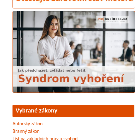
Vybrané zákony
Autorský zákon
Branný zákon
Listina základních práv a svobod