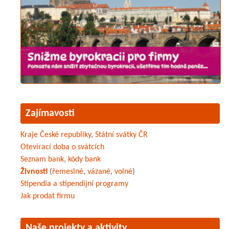
Zajímavosti
Kraje České republiky
,
Státní svátky ČR
Otevírací doba o svátcích
Seznam bank
,
kódy bank
Živnosti
(
řemeslné
,
vázané
,
volné
)
Stipendia a stipendijní programy
Jak prodat firmu
Naše projekty a aktivity