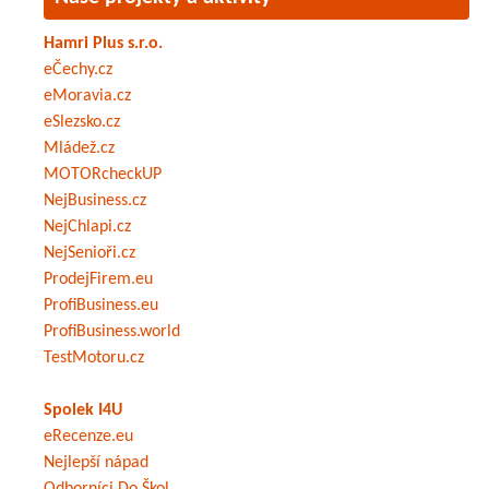
Hamri Plus s.r.o.
eČechy.cz
eMoravia.cz
eSlezsko.cz
Mládež.cz
MOTORcheckUP
NejBusiness.cz
NejChlapi.cz
NejSenioři.cz
ProdejFirem.eu
ProfiBusiness.eu
ProfiBusiness.world
TestMotoru.cz
Spolek I4U
eRecenze.eu
Nejlepší nápad