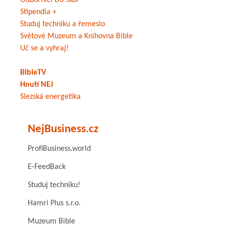
Odborníci Do Škol
Stipendia +
Studuj techniku a řemeslo
Světové Muzeum a Knihovna Bible
Uč se a vyhraj!
BibleTV
Hnutí NEJ
Slezská energetika
NejBusiness.cz
ProfiBusiness.world
E-FeedBack
Studuj techniku!
Hamri Plus s.r.o.
Muzeum Bible