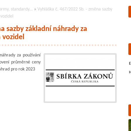
ormy, standardy...
»
Vyhláška č. 467/2022 Sb. - změna sazby
 vozidel
na sazby základní náhrady za
 vozidel
náhrady za používání
novení průměrné ceny
E
áhrad pro rok 2023
H