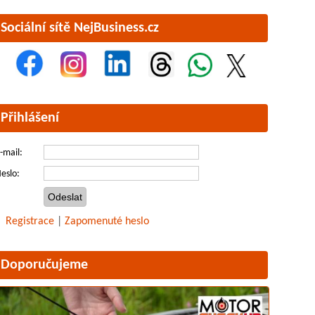
Sociální sítě NejBusiness.cz
Přihlášení
-mail:
eslo:
Registrace
|
Zapomenuté heslo
Doporučujeme