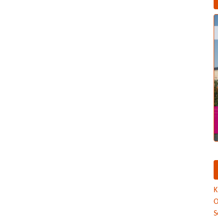
K
O
S