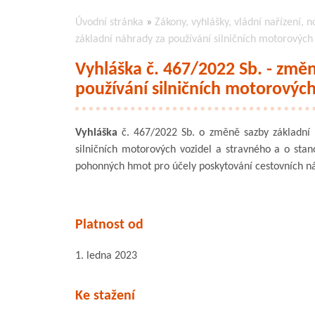
Úvodní stránka
»
Zákony, vyhlášky, vládní nařízení, n
základní náhrady za používání silničních motorových
Vyhláška č. 467/2022 Sb. - změ
používání silničních motorových
Vyhláška
č. 467/2022 Sb. o změně sazby základní 
silničních motorových vozidel a stravného a o sta
pohonných hmot pro účely poskytování cestovních n
Platnost od
1. ledna 2023
Ke stažení