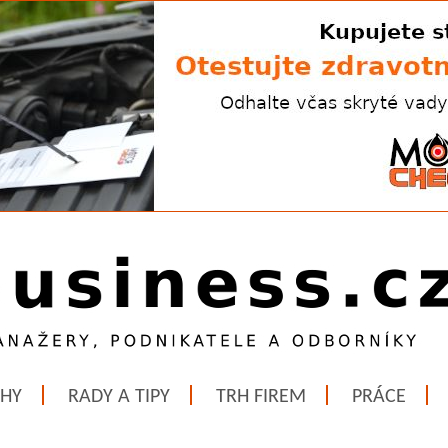
ĚHY
RADY A TIPY
TRH FIREM
PRÁCE