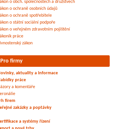
ákon o obch. společnostech a družstvech
ákon o ochraně osobních údajů
ákon o ochraně spotřebitele
ákon o státní sociální podpoře
ákon o veřejném zdravotním pojištění
ákoník práce
ivnostenský zákon
Pro firmy
ovinky, aktuality a informace
abídky práce
ázory a komentáře
eronálie
rh firem
eřejné zakázky a poptávky
ertifikace a systémy řízení
xport a nové trhy