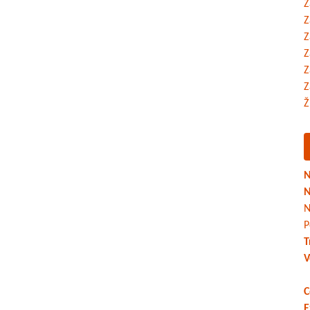
Z
Z
Z
Z
Z
Z
Ž
N
N
N
P
T
V
C
E