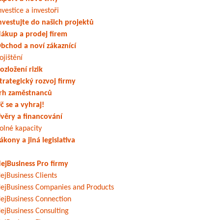
nvestice a investoři
nvestujte do našich projektů
ákup a prodej firem
bchod a noví zákaznící
ojištění
ozložení rizik
trategický rozvoj firmy
rh zaměstnanců
č se a vyhraj!
věry a financování
olné kapacity
ákony a jiná legislativa
ejBusiness Pro firmy
ejBusiness Clients
ejBusiness Companies and Products
ejBusiness Connection
ejBusiness Consulting