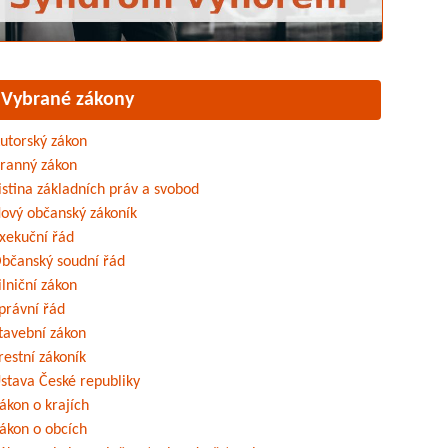
Vybrané zákony
utorský zákon
ranný zákon
istina základních práv a svobod
ový občanský zákoník
xekuční řád
bčanský soudní řád
ilniční zákon
právní řád
tavební zákon
restní zákoník
stava České republiky
ákon o krajích
ákon o obcích