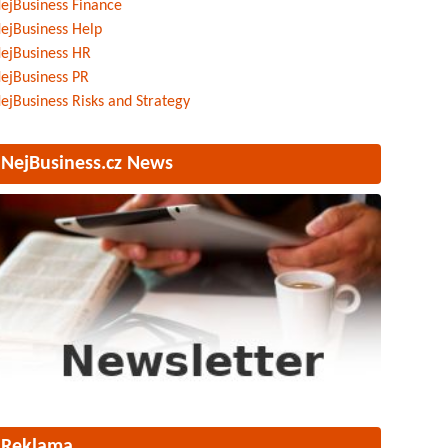
ejBusiness Finance
ejBusiness Help
ejBusiness HR
ejBusiness PR
ejBusiness Risks and Strategy
NejBusiness.cz News
Reklama