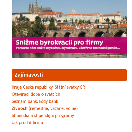
Zajímavosti
Kraje České republiky
,
Státní svátky ČR
Otevírací doba o svátcích
Seznam bank
,
kódy bank
Živnosti
(
řemeslné
,
vázané
,
volné
)
Stipendia a stipendijní programy
Jak prodat firmu