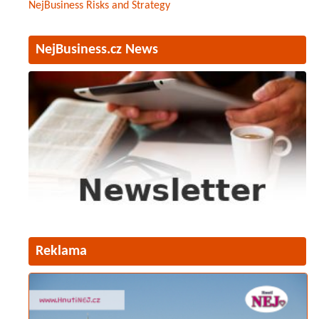
NejBusiness Risks and Strategy
NejBusiness.cz News
Reklama