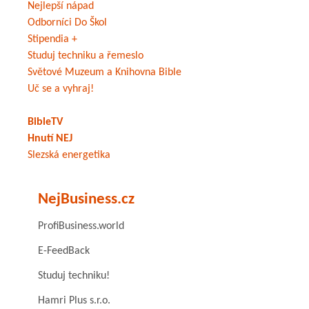
Nejlepší nápad
Odborníci Do Škol
Stipendia +
Studuj techniku a řemeslo
Světové Muzeum a Knihovna Bible
Uč se a vyhraj!
BibleTV
Hnutí NEJ
Slezská energetika
NejBusiness.cz
ProfiBusiness.world
E-FeedBack
Studuj techniku!
Hamri Plus s.r.o.