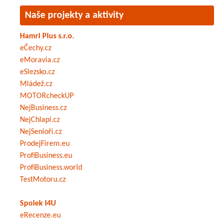
Naše projekty a aktivity
Hamri Plus s.r.o.
eČechy.cz
eMoravia.cz
eSlezsko.cz
Mládež.cz
MOTORcheckUP
NejBusiness.cz
NejChlapi.cz
NejSenioři.cz
ProdejFirem.eu
ProfiBusiness.eu
ProfiBusiness.world
TestMotoru.cz
Spolek I4U
eRecenze.eu