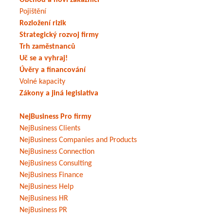
Obchod a noví zákaznící
Pojištění
Rozložení rizik
Strategický rozvoj firmy
Trh zaměstnanců
Uč se a vyhraj!
Úvěry a financování
Volné kapacity
Zákony a jiná legislativa
NejBusiness Pro firmy
NejBusiness Clients
NejBusiness Companies and Products
NejBusiness Connection
NejBusiness Consulting
NejBusiness Finance
NejBusiness Help
NejBusiness HR
NejBusiness PR