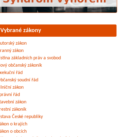
Vybrané zákony
utorský zákon
ranný zákon
istina základních práv a svobod
ový občanský zákoník
xekuční řád
bčanský soudní řád
ilniční zákon
právní řád
tavební zákon
restní zákoník
stava České republiky
ákon o krajích
ákon o obcích