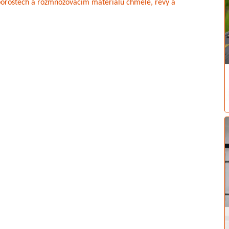
 porostech a rozmnožovacím materiálu chmele, révy a