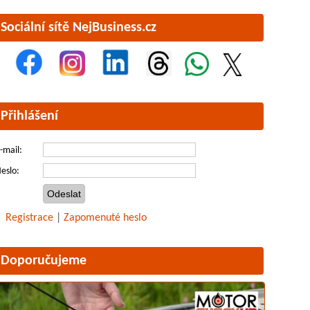
Sociální sítě NejBusiness.cz
Přihlášení
-mail:
eslo:
Registrace
|
Zapomenuté heslo
Doporučujeme