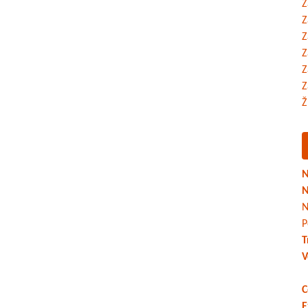
Z
Z
Z
Z
Z
Z
Ž
N
N
N
P
T
V
C
E