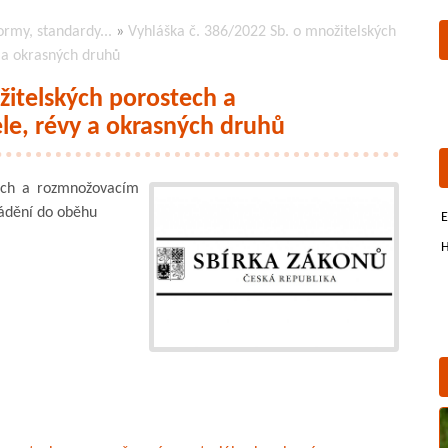
ormy, standardy...
»
Vyhláška č. 386/2022 Sb. o množitelských
 a okrasných druhů
žitelských porostech a
e, révy a okrasných druhů
ech a rozmnožovacím
vádění do oběhu
E
H