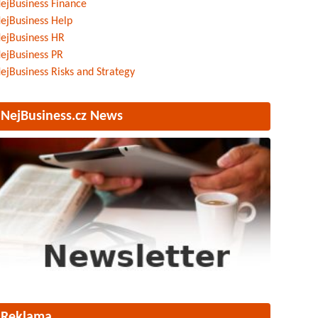
ejBusiness Finance
ejBusiness Help
ejBusiness HR
ejBusiness PR
ejBusiness Risks and Strategy
NejBusiness.cz News
Reklama