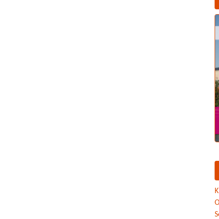
K
O
S