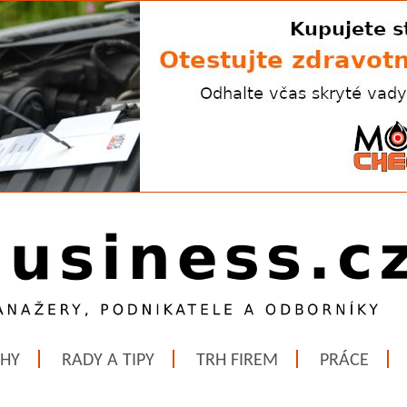
ĚHY
RADY A TIPY
TRH FIREM
PRÁCE