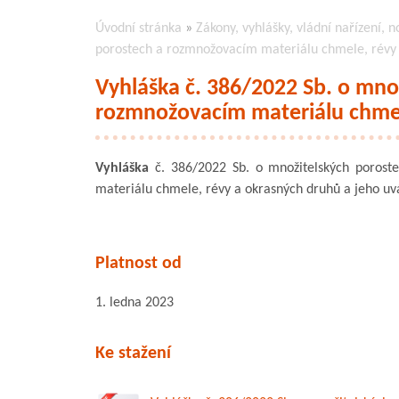
Úvodní stránka
»
Zákony, vyhlášky, vládní nařízení, n
porostech a rozmnožovacím materiálu chmele, révy
Vyhláška č. 386/2022 Sb. o mno
rozmnožovacím materiálu chmel
Vyhláška
č. 386/2022 Sb. o množitelských porost
materiálu chmele, révy a okrasných druhů a jeho u
Platnost od
1. ledna 2023
Ke stažení