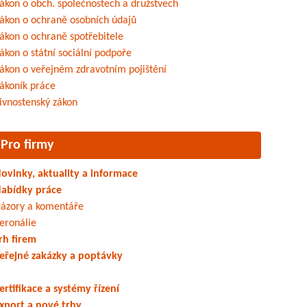
ákon o obch. společnostech a družstvech
ákon o ochraně osobních údajů
ákon o ochraně spotřebitele
ákon o státní sociální podpoře
ákon o veřejném zdravotním pojištění
ákoník práce
ivnostenský zákon
Pro firmy
ovinky, aktuality a informace
abídky práce
ázory a komentáře
eronálie
rh firem
eřejné zakázky a poptávky
ertifikace a systémy řízení
xport a nové trhy