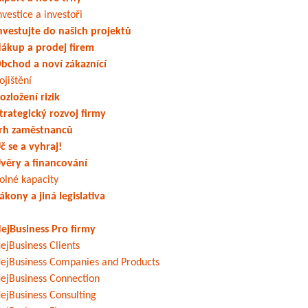
nvestice a investoři
nvestujte do našich projektů
ákup a prodej firem
bchod a noví zákaznící
ojištění
ozložení rizik
trategický rozvoj firmy
rh zaměstnanců
č se a vyhraj!
věry a financování
olné kapacity
ákony a jiná legislativa
ejBusiness Pro firmy
ejBusiness Clients
ejBusiness Companies and Products
ejBusiness Connection
ejBusiness Consulting