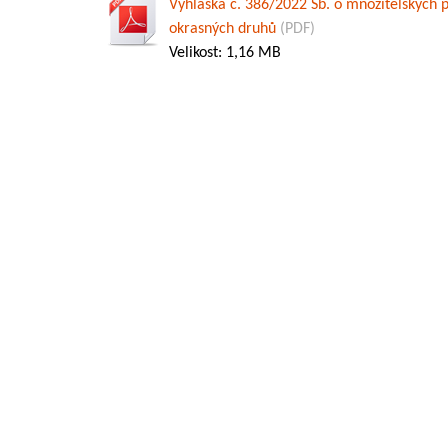
Vyhláška č. 386/2022 Sb. o množitelských
okrasných druhů
(PDF)
Velikost: 1,16 MB