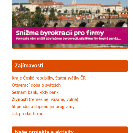
Zajímavosti
Kraje České republiky
,
Státní svátky ČR
Otevírací doba o svátcích
Seznam bank
,
kódy bank
Živnosti
(
řemeslné
,
vázané
,
volné
)
Stipendia a stipendijní programy
Jak prodat firmu
Naše projekty a aktivity