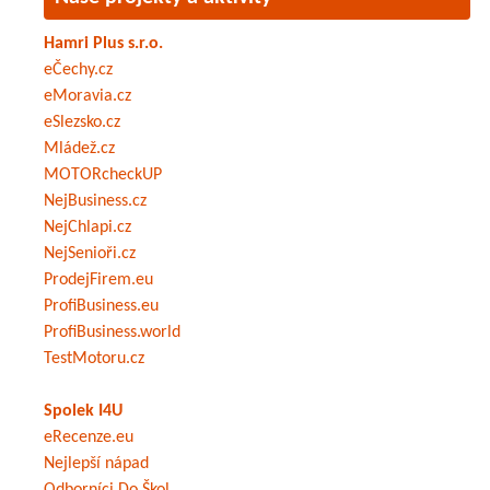
Hamri Plus s.r.o.
eČechy.cz
eMoravia.cz
eSlezsko.cz
Mládež.cz
MOTORcheckUP
NejBusiness.cz
NejChlapi.cz
NejSenioři.cz
ProdejFirem.eu
ProfiBusiness.eu
ProfiBusiness.world
TestMotoru.cz
Spolek I4U
eRecenze.eu
Nejlepší nápad