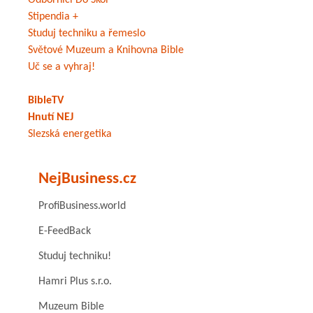
Odborníci Do Škol
Stipendia +
Studuj techniku a řemeslo
Světové Muzeum a Knihovna Bible
Uč se a vyhraj!
BibleTV
Hnutí NEJ
Slezská energetika
NejBusiness.cz
ProfiBusiness.world
E-FeedBack
Studuj techniku!
Hamri Plus s.r.o.
Muzeum Bible