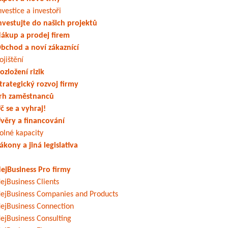
nvestice a investoři
nvestujte do našich projektů
ákup a prodej firem
bchod a noví zákaznící
ojištění
ozložení rizik
trategický rozvoj firmy
rh zaměstnanců
č se a vyhraj!
věry a financování
olné kapacity
ákony a jiná legislativa
ejBusiness Pro firmy
ejBusiness Clients
ejBusiness Companies and Products
ejBusiness Connection
ejBusiness Consulting