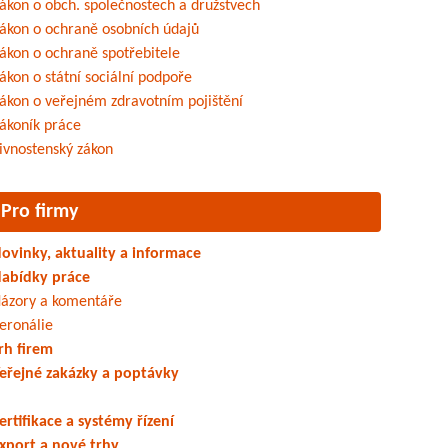
ákon o obch. společnostech a družstvech
ákon o ochraně osobních údajů
ákon o ochraně spotřebitele
ákon o státní sociální podpoře
ákon o veřejném zdravotním pojištění
ákoník práce
ivnostenský zákon
Pro firmy
ovinky, aktuality a informace
abídky práce
ázory a komentáře
eronálie
rh firem
eřejné zakázky a poptávky
ertifikace a systémy řízení
xport a nové trhy