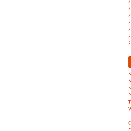
Z
Z
Z
Z
Z
Z
Ž
N
N
N
P
T
V
C
E