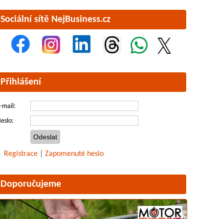
Sociální sítě NejBusiness.cz
Přihlášení
-mail:
eslo:
Registrace
|
Zapomenuté heslo
Doporučujeme