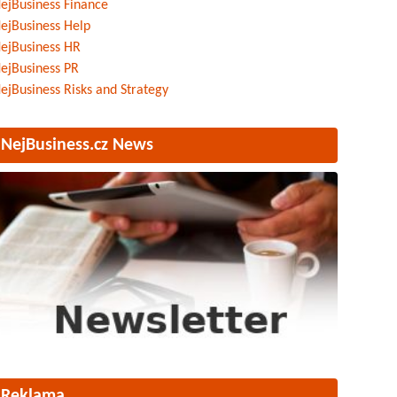
ejBusiness Finance
ejBusiness Help
ejBusiness HR
ejBusiness PR
ejBusiness Risks and Strategy
NejBusiness.cz News
Reklama