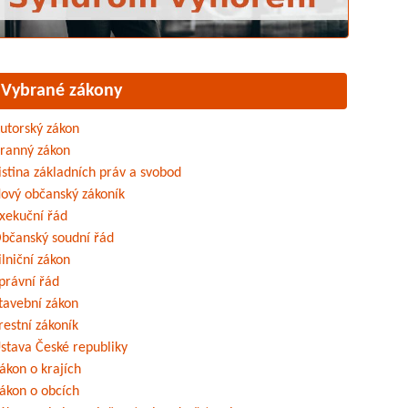
Vybrané zákony
utorský zákon
ranný zákon
istina základních práv a svobod
ový občanský zákoník
xekuční řád
bčanský soudní řád
ilniční zákon
právní řád
tavební zákon
restní zákoník
stava České republiky
ákon o krajích
ákon o obcích