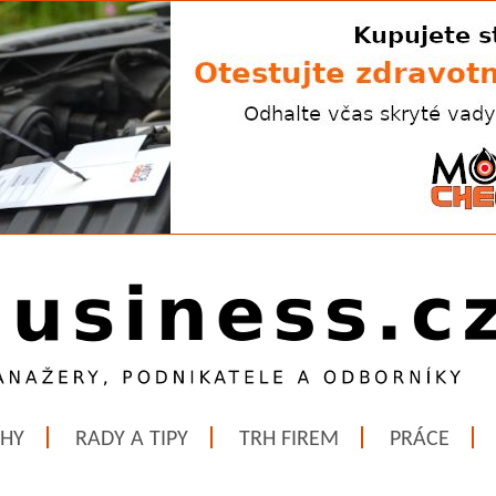
ĚHY
RADY A TIPY
TRH FIREM
PRÁCE