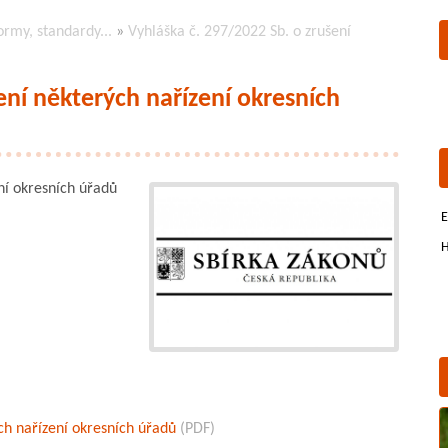
ormy, standardy...
»
Vyhláška č. 297/2022 Sb. o zrušení
ení některých nařízení okresních
ní okresních úřadů
E
H
ch nařízení okresních úřadů
(PDF)