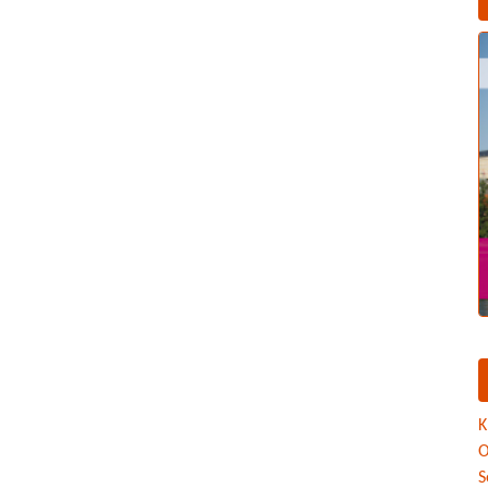
K
O
S