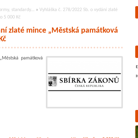
ormy, standardy...
»
Vyhláška č. 278/2022 Sb. o vydání zlaté
o 5 000 Kč
ání zlaté mince „Městská památková
Kč
 „Městská památková
E
H