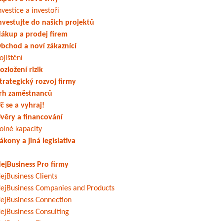
nvestice a investoři
nvestujte do našich projektů
ákup a prodej firem
bchod a noví zákaznící
ojištění
ozložení rizik
trategický rozvoj firmy
rh zaměstnanců
č se a vyhraj!
věry a financování
olné kapacity
ákony a jiná legislativa
ejBusiness Pro firmy
ejBusiness Clients
ejBusiness Companies and Products
ejBusiness Connection
ejBusiness Consulting