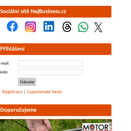
Sociální sítě NejBusiness.cz
Přihlášení
-mail:
eslo:
Registrace
|
Zapomenuté heslo
Doporučujeme