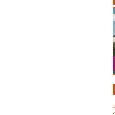
K
O
S