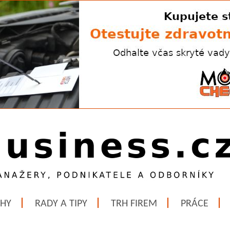
ĚHY
RADY A TIPY
TRH FIREM
PRÁCE