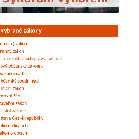
Vybrané zákony
utorský zákon
ranný zákon
istina základních práv a svobod
ový občanský zákoník
xekuční řád
bčanský soudní řád
ilniční zákon
právní řád
tavební zákon
restní zákoník
stava České republiky
ákon o krajích
ákon o obcích