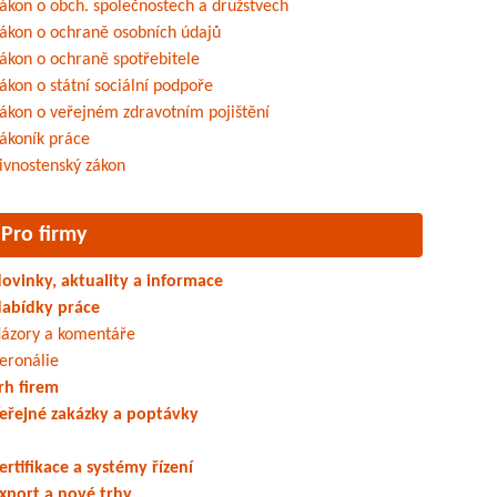
ákon o obch. společnostech a družstvech
ákon o ochraně osobních údajů
ákon o ochraně spotřebitele
ákon o státní sociální podpoře
ákon o veřejném zdravotním pojištění
ákoník práce
ivnostenský zákon
Pro firmy
ovinky, aktuality a informace
abídky práce
ázory a komentáře
eronálie
rh firem
eřejné zakázky a poptávky
ertifikace a systémy řízení
xport a nové trhy