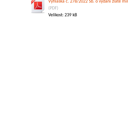
Vyhláška č. 278/2022 Sb. o vydání zlaté m
(PDF)
Velikost: 239 kB