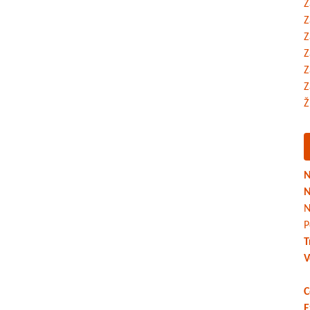
Z
Z
Z
Z
Z
Z
Ž
N
N
N
P
T
V
C
E