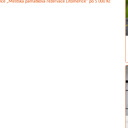
ince „Městská památková rezervace Litoměřice“ po 5 000 Kč