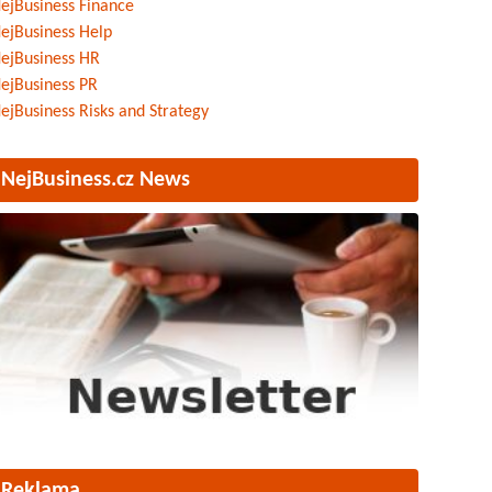
ejBusiness Finance
ejBusiness Help
ejBusiness HR
ejBusiness PR
ejBusiness Risks and Strategy
NejBusiness.cz News
Reklama