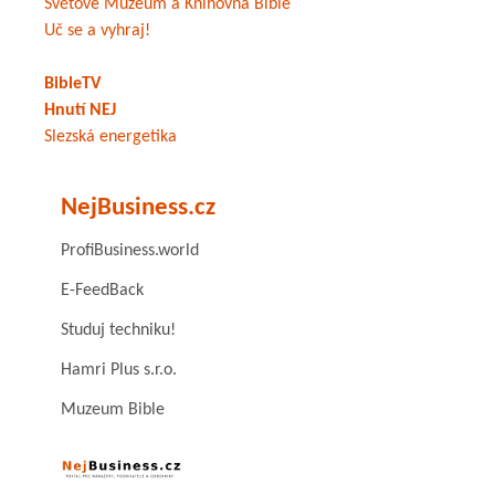
Světové Muzeum a Knihovna Bible
Uč se a vyhraj!
BibleTV
Hnutí NEJ
Slezská energetika
NejBusiness.cz
ProfiBusiness.world
E-FeedBack
Studuj techniku!
Hamri Plus s.r.o.
Muzeum Bible