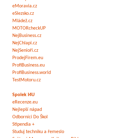
eMoravia.cz
eSlezsko.cz
Mládež.cz
MOTORcheckUP
NejBusiness.cz
NejChlapi.cz
NejSenioři.cz
ProdejFirem.eu
ProfiBusiness.eu
ProfiBusiness.world
TestMotoru.cz
Spolek I4U
eRecenze.eu
Nejlepší nápad
Odborníci Do Škol
Stipendia +
Studuj techniku a řemeslo