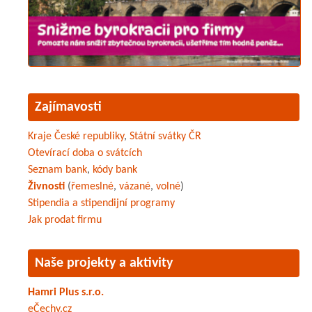
Zajímavosti
Kraje České republiky
,
Státní svátky ČR
Otevírací doba o svátcích
Seznam bank
,
kódy bank
Živnosti
(
řemeslné
,
vázané
,
volné
)
Stipendia a stipendijní programy
Jak prodat firmu
Naše projekty a aktivity
Hamri Plus s.r.o.
eČechy.cz