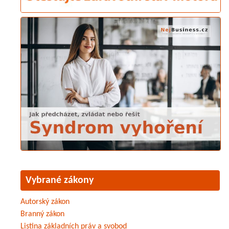
Vybrané zákony
Autorský zákon
Branný zákon
Listina základních práv a svobod