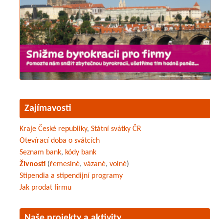
Zajímavosti
Kraje České republiky
,
Státní svátky ČR
Otevírací doba o svátcích
Seznam bank
,
kódy bank
Živnosti
(
řemeslné
,
vázané
,
volné
)
Stipendia a stipendijní programy
Jak prodat firmu
Naše projekty a aktivity