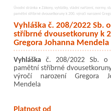
Úvodní stránka
»
Zákony, vyhlášky, vládní nařízení, normy, st
pamětní stříbrné dvousetkoruny k 200. výročí narození Gre
Vyhláška č. 208/2022 Sb. 
stříbrné dvousetkoruny k 2
Gregora Johanna Mendela
Vyhláška
č. 208/2022 Sb. o 
pamětní stříbrné dvousetkoruny
výročí narození Gregora J
Mendela
Platnost od