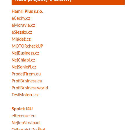
Hamri Plus s.r.o.
eČechy.cz
eMoravia.cz
eSlezsko.cz
Mládež.cz
MOTORcheckUP
NejBusiness.cz
NejChlapi.cz
NejSenioři.cz
ProdejFirem.eu
ProfiBusiness.eu
ProfiBusiness.world
TestMotoru.cz
Spolek I4U
eRecenze.eu
Nejlepší nápad