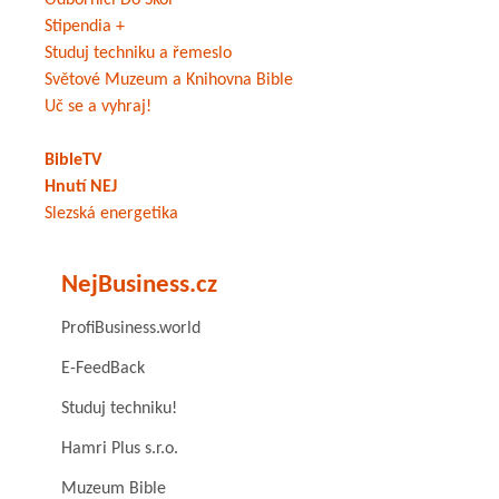
Odborníci Do Škol
Stipendia +
Studuj techniku a řemeslo
Světové Muzeum a Knihovna Bible
Uč se a vyhraj!
BibleTV
Hnutí NEJ
Slezská energetika
NejBusiness.cz
ProfiBusiness.world
E-FeedBack
Studuj techniku!
Hamri Plus s.r.o.
Muzeum Bible