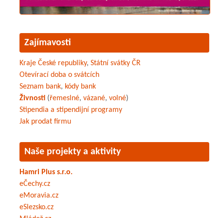
Zajímavosti
Kraje České republiky
,
Státní svátky ČR
Otevírací doba o svátcích
Seznam bank
,
kódy bank
Živnosti
(
řemeslné
,
vázané
,
volné
)
Stipendia a stipendijní programy
Jak prodat firmu
Naše projekty a aktivity
Hamri Plus s.r.o.
eČechy.cz
eMoravia.cz
eSlezsko.cz