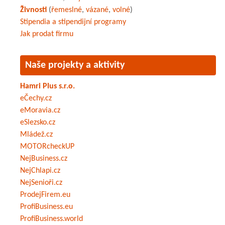
Živnosti
(
řemeslné
,
vázané
,
volné
)
Stipendia a stipendijní programy
Jak prodat firmu
Naše projekty a aktivity
Hamri Plus s.r.o.
eČechy.cz
eMoravia.cz
eSlezsko.cz
Mládež.cz
MOTORcheckUP
NejBusiness.cz
NejChlapi.cz
NejSenioři.cz
ProdejFirem.eu
ProfiBusiness.eu
ProfiBusiness.world