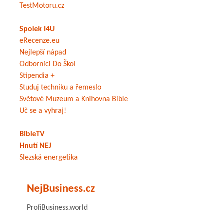
TestMotoru.cz
Spolek I4U
eRecenze.eu
Nejlepší nápad
Odborníci Do Škol
Stipendia +
Studuj techniku a řemeslo
Světové Muzeum a Knihovna Bible
Uč se a vyhraj!
BibleTV
Hnutí NEJ
Slezská energetika
NejBusiness.cz
ProfiBusiness.world