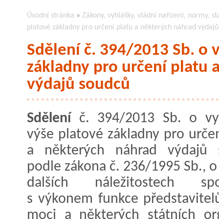
Úvodní stránka
»
Zákony, vyhlášky, vládní nařízení, normy, st
platové základny pro určení platu a některých náhrad výdaj
Sdělení č. 394/2013 Sb. o 
základny pro určení platu 
výdajů soudců
Sdělení
č. 394/2013 Sb. o vy
výše platové základny pro určen
a některých náhrad výdajů 
podle zákona č. 236/1995 Sb., o
dalších náležitostech spo
s výkonem funkce představitelů
moci a některých státních o