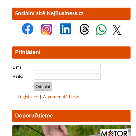
Sociální sítě NejBusiness.cz
Přihlášení
E-mail:
Heslo:
Registrace
|
Zapomenuté heslo
Doporučujeme