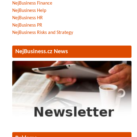
NejBusiness Finance
NejBusiness Help
NejBusiness HR
NejBusiness PR
NejBusiness Risks and Strategy
NejBusiness.cz News