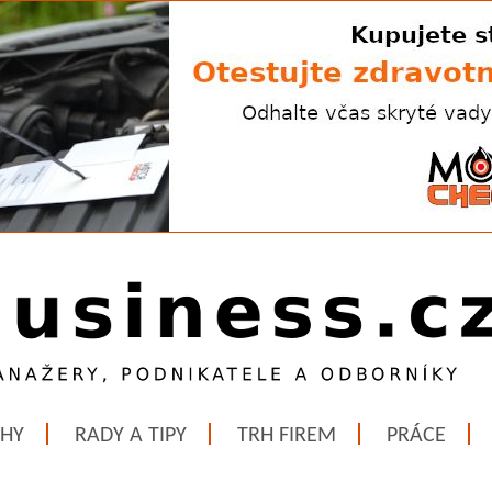
ĚHY
RADY A TIPY
TRH FIREM
PRÁCE