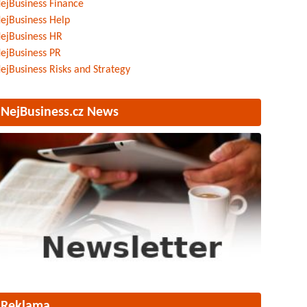
ejBusiness Finance
ejBusiness Help
ejBusiness HR
ejBusiness PR
ejBusiness Risks and Strategy
NejBusiness.cz News
Reklama