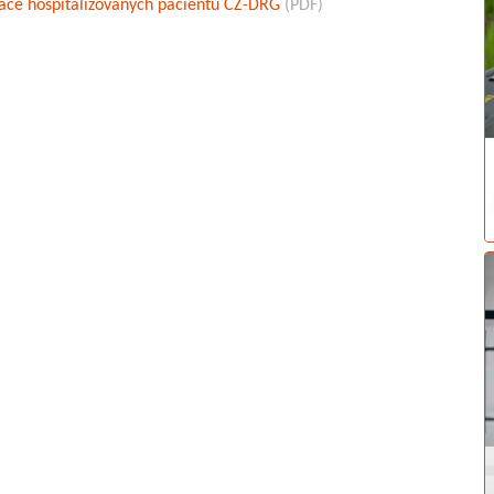
fikace hospitalizovaných pacientů CZ-DRG
(PDF)