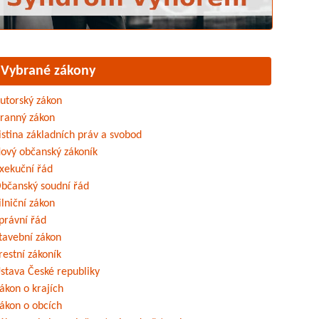
Vybrané zákony
utorský zákon
ranný zákon
istina základních práv a svobod
ový občanský zákoník
xekuční řád
bčanský soudní řád
ilniční zákon
právní řád
tavební zákon
restní zákoník
stava České republiky
ákon o krajích
ákon o obcích