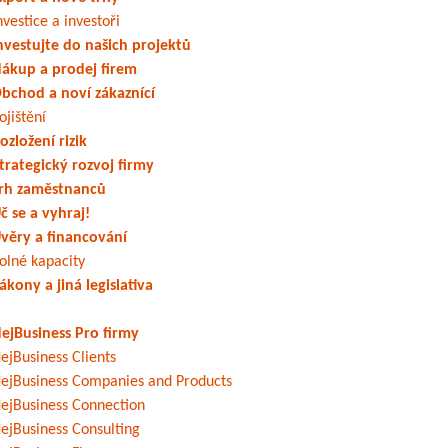
nvestice a investoři
nvestujte do našich projektů
ákup a prodej firem
bchod a noví zákaznící
ojištění
ozložení rizik
trategický rozvoj firmy
rh zaměstnanců
č se a vyhraj!
věry a financování
olné kapacity
ákony a jiná legislativa
ejBusiness Pro firmy
ejBusiness Clients
ejBusiness Companies and Products
ejBusiness Connection
ejBusiness Consulting