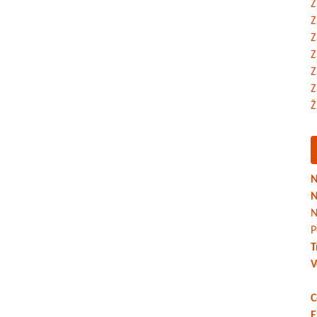
Z
Z
Z
Z
Z
Z
Ž
N
N
N
P
T
V
C
E