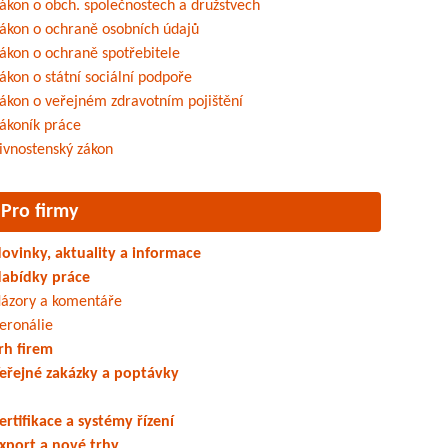
ákon o obch. společnostech a družstvech
ákon o ochraně osobních údajů
ákon o ochraně spotřebitele
ákon o státní sociální podpoře
ákon o veřejném zdravotním pojištění
ákoník práce
ivnostenský zákon
Pro firmy
ovinky, aktuality a informace
abídky práce
ázory a komentáře
eronálie
rh firem
eřejné zakázky a poptávky
ertifikace a systémy řízení
xport a nové trhy