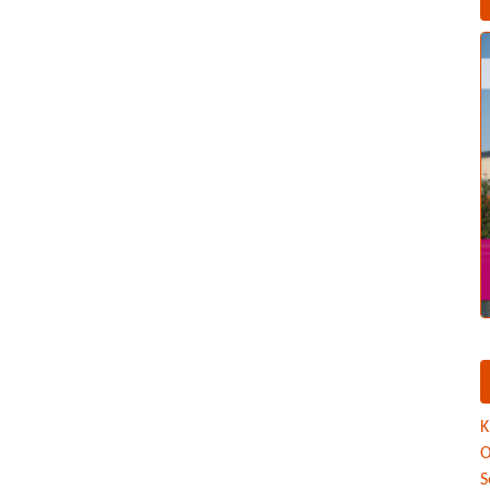
K
O
S