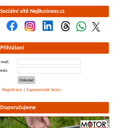
Sociální sítě NejBusiness.cz
Přihlášení
-mail:
eslo:
Registrace
|
Zapomenuté heslo
Doporučujeme