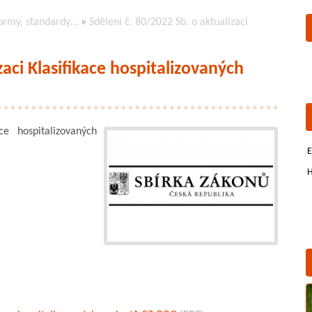
ormy, standardy...
»
Sdělení č. 80/2022 Sb. o aktualizaci
zaci Klasifikace hospitalizovaných
e hospitalizovaných
E
H