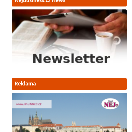
NejBusiness.cz News
Reklama