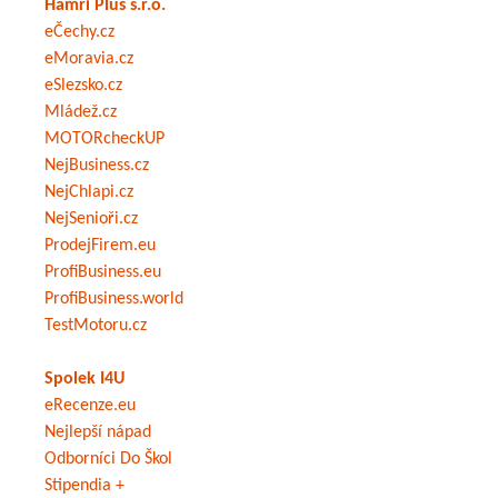
Hamri Plus s.r.o.
eČechy.cz
eMoravia.cz
eSlezsko.cz
Mládež.cz
MOTORcheckUP
NejBusiness.cz
NejChlapi.cz
NejSenioři.cz
ProdejFirem.eu
ProfiBusiness.eu
ProfiBusiness.world
TestMotoru.cz
Spolek I4U
eRecenze.eu
Nejlepší nápad
Odborníci Do Škol
Stipendia +