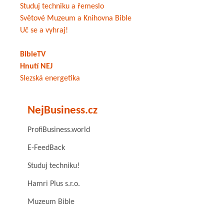
Studuj techniku a řemeslo
Světové Muzeum a Knihovna Bible
Uč se a vyhraj!
BibleTV
Hnutí NEJ
Slezská energetika
NejBusiness.cz
ProfiBusiness.world
E-FeedBack
Studuj techniku!
Hamri Plus s.r.o.
Muzeum Bible