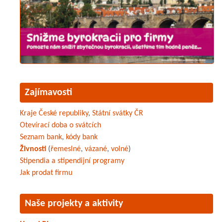
Zajímavosti
Kraje České republiky
,
Státní svátky ČR
Otevírací doba o svátcích
Seznam bank
,
kódy bank
Živnosti
(
řemeslné
,
vázané
,
volné
)
Stipendia a stipendijní programy
Jak prodat firmu
Naše projekty a aktivity