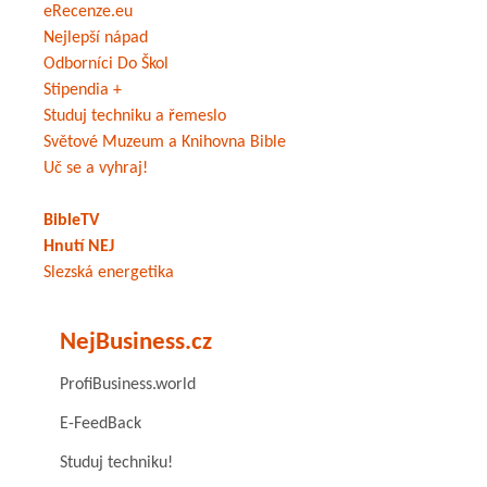
eRecenze.eu
Nejlepší nápad
Odborníci Do Škol
Stipendia +
Studuj techniku a řemeslo
Světové Muzeum a Knihovna Bible
Uč se a vyhraj!
BibleTV
Hnutí NEJ
Slezská energetika
NejBusiness.cz
ProfiBusiness.world
E-FeedBack
Studuj techniku!