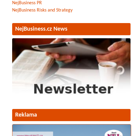
NejBusiness PR
NejBusiness Risks and Strategy
NejBusiness.cz News
Reklama