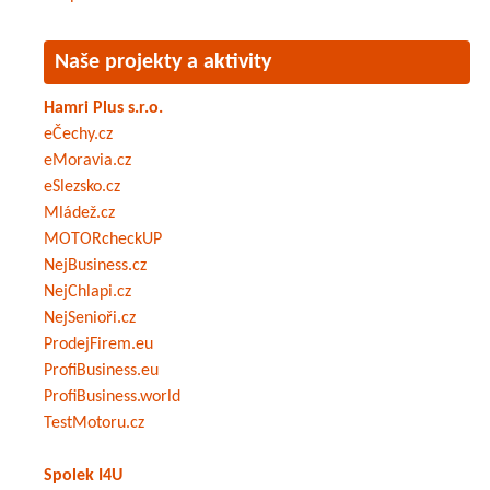
Naše projekty a aktivity
Hamri Plus s.r.o.
eČechy.cz
eMoravia.cz
eSlezsko.cz
Mládež.cz
MOTORcheckUP
NejBusiness.cz
NejChlapi.cz
NejSenioři.cz
ProdejFirem.eu
ProfiBusiness.eu
ProfiBusiness.world
TestMotoru.cz
Spolek I4U