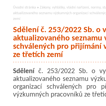
Úvodní stránka
»
Zákony, vyhlášky, vládní nařízení, normy, st
aktualizovaného seznamu výzkumných organizací schválených
zemí
Sdělení č. 253/2022 Sb. o 
aktualizovaného seznamu 
schválených pro přijímání
ze třetích zemí
Sdělení
č. 253/2022 Sb. o vy
aktualizovaného seznamu výz
organizací schválených pro př
výzkumných pracovníků ze třetí