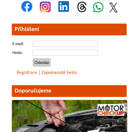
Přihlášení
E-mail:
Heslo:
Registrace
|
Zapomenuté heslo
Doporučujeme