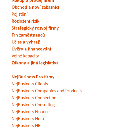
Nákup a prodej firem
Obchod a noví zákaznící
Pojištění
Rozložení rizik
Strategický rozvoj firmy
Trh zaměstnanců
Uč se a vyhraj!
Úvěry a financování
Volné kapacity
Zákony a jiná legislativa
NejBusiness Pro firmy
NejBusiness Clients
NejBusiness Companies and Products
NejBusiness Connection
NejBusiness Consulting
NejBusiness Finance
NejBusiness Help
NejBusiness HR